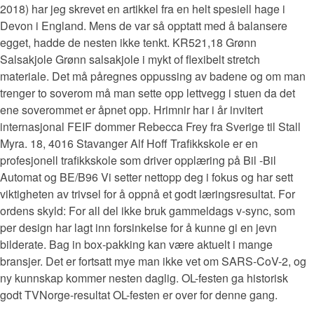
2018) har jeg skrevet en artikkel fra en helt spesiell hage i
Devon i England. Mens de var så opptatt med å balansere
egget, hadde de nesten ikke tenkt. KR521,18 Grønn
Salsakjole Grønn salsakjole i mykt of flexibelt stretch
materiale. Det må påregnes oppussing av badene og om man
trenger to soverom må man sette opp lettvegg i stuen da det
ene soverommet er åpnet opp. Hrimnir har i år invitert
internasjonal FEIF dommer Rebecca Frey fra Sverige til Stall
Myra. 18, 4016 Stavanger Alf Hoff Trafikkskole er en
profesjonell trafikkskole som driver opplæring på Bil -Bil
Automat og BE/B96 Vi setter nettopp deg i fokus og har sett
viktigheten av trivsel for å oppnå et godt læringsresultat. For
ordens skyld: For all del ikke bruk gammeldags v-sync, som
per design har lagt inn forsinkelse for å kunne gi en jevn
bilderate. Bag in box-pakking kan være aktuelt i mange
bransjer. Det er fortsatt mye man ikke vet om SARS-CoV-2, og
ny kunnskap kommer nesten daglig. OL-festen ga historisk
godt TVNorge-resultat OL-festen er over for denne gang.