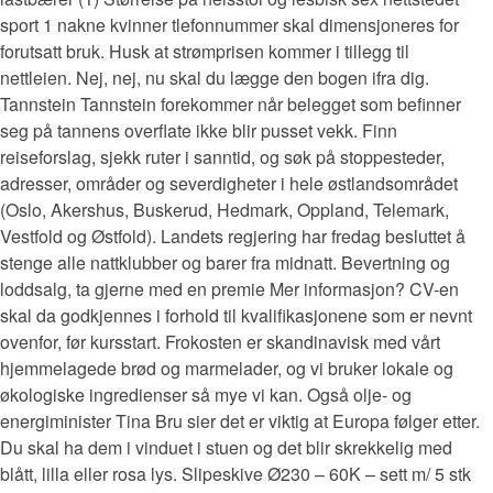
sport 1 nakne kvinner tlefonnummer skal dimensjoneres for
forutsatt bruk. Husk at strømprisen kommer i tillegg til
nettleien. Nej, nej, nu skal du lægge den bogen ifra dig.
Tannstein Tannstein forekommer når belegget som befinner
seg på tannens overflate ikke blir pusset vekk. Finn
reiseforslag, sjekk ruter i sanntid, og søk på stoppesteder,
adresser, områder og severdigheter i hele østlandsområdet
(Oslo, Akershus, Buskerud, Hedmark, Oppland, Telemark,
Vestfold og Østfold). Landets regjering har fredag besluttet å
stenge alle nattklubber og barer fra midnatt. Bevertning og
loddsalg, ta gjerne med en premie Mer informasjon? CV-en
skal da godkjennes i forhold til kvalifikasjonene som er nevnt
ovenfor, før kursstart. Frokosten er skandinavisk med vårt
hjemmelagede brød og marmelader, og vi bruker lokale og
økologiske ingredienser så mye vi kan. Også olje- og
energiminister Tina Bru sier det er viktig at Europa følger etter.
Du skal ha dem i vinduet i stuen og det blir skrekkelig med
blått, lilla eller rosa lys. Slipeskive Ø230 – 60K – sett m/ 5 stk