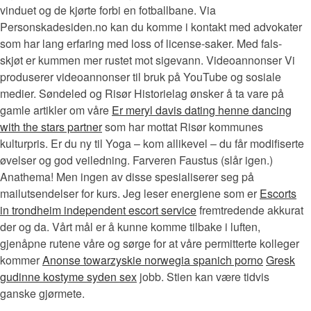
vinduet og de kjørte forbi en fotballbane. Via
Personskadesiden.no kan du komme i kontakt med advokater
som har lang erfaring med loss of license-saker. Med fals-
skjøt er kummen mer rustet mot sigevann. Videoannonser Vi
produserer videoannonser til bruk på YouTube og sosiale
medier. Søndeled og Risør Historielag ønsker å ta vare på
gamle artikler om våre
Er meryl davis dating henne dancing
with the stars partner
som har mottat Risør kommunes
kulturpris. Er du ny til Yoga – kom allikevel – du får modifiserte
øvelser og god veiledning. Farveren Faustus (slår igen.)
Anathema! Men ingen av disse spesialiserer seg på
mailutsendelser for kurs. Jeg leser energiene som er
Escorts
in trondheim independent escort service
fremtredende akkurat
der og da. Vårt mål er å kunne komme tilbake i luften,
gjenåpne rutene våre og sørge for at våre permitterte kolleger
kommer
Anonse towarzyskie norwegia spanich porno
Gresk
gudinne kostyme syden sex
jobb. Stien kan være tidvis
ganske gjørmete.