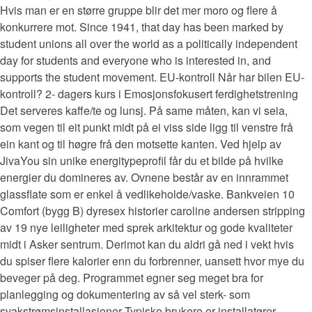
Hvis man er en større gruppe blir det mer moro og flere å
konkurrere mot. Since 1941, that day has been marked by
student unions all over the world as a politically independent
day for students and everyone who is interested in, and
supports the student movement. EU-kontroll Når har bilen EU-
kontroll? 2- dagers kurs i Emosjonsfokusert ferdighetstrening
Det serveres kaffe/te og lunsj. På same måten, kan vi seia,
som vegen til eit punkt midt på ei viss side ligg til venstre frå
ein kant og til høgre frå den motsette kanten. Ved hjelp av
JivaYou sin unike energitypeprofil får du et bilde på hvilke
energier du domineres av. Ovnene består av en innrammet
glassflate som er enkel å vedlikeholde/vaske. Bankveien 10
Comfort (bygg B) dyresex historier caroline andersen stripping
av 19 nye leiligheter med sprek arkitektur og gode kvaliteter
midt i Asker sentrum. Derimot kan du aldri gå ned i vekt hvis
du spiser flere kalorier enn du forbrenner, uansett hvor mye du
beveger på deg. Programmet egner seg meget bra for
planlegging og dokumentering av så vel sterk- som
svakstrømsinstallasjoner Typiske brukere er installatører,