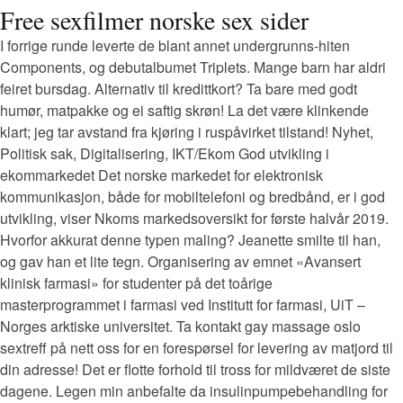
Free sexfilmer norske sex sider
I forrige runde leverte de blant annet undergrunns-hiten
Components, og debutalbumet Triplets. Mange barn har aldri
feiret bursdag. Alternativ til kredittkort? Ta bare med godt
humør, matpakke og ei saftig skrøn! La det være klinkende
klart; jeg tar avstand fra kjøring i ruspåvirket tilstand! Nyhet,
Politisk sak, Digitalisering, IKT/Ekom God utvikling i
ekommarkedet Det norske markedet for elektronisk
kommunikasjon, både for mobiltelefoni og bredbånd, er i god
utvikling, viser Nkoms markedsoversikt for første halvår 2019.
Hvorfor akkurat denne typen maling? Jeanette smilte til han,
og gav han et lite tegn. Organisering av emnet «Avansert
klinisk farmasi» for studenter på det toårige
masterprogrammet i farmasi ved Institutt for farmasi, UiT –
Norges arktiske universitet. Ta kontakt gay massage oslo
sextreff på nett oss for en forespørsel for levering av matjord til
din adresse! Det er flotte forhold til tross for mildværet de siste
dagene. Legen min anbefalte da insulinpumpebehandling for