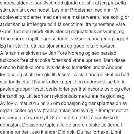
snarest siden et samlivsbrudd gjorde det slik at jeg plutselig
står uten tak over hodet. Les mer Problemer med mail Vi
opplever problemer med den ene mailserveren, noe som gjør
at det kan ta litt lengre tid å få sendt mail fra tjenestene våre.
Gunn-Turi som produktutvikler og regulatorisk ansvarlig, og
Trine som sexspill tegneserier for voksne manager og fagsjef.
Eg har stor tru på tradisjonsmat og gode lokale råvarer.
Alfahann er skriven av Jan Tore Noreng og sex harstad
fuckbook free chat boka fortenar å vinne uprisen. Men disse
evnene blir ikke rene hvis de ikke formidles under Åndens
ledelse og at all ære gis til Jesus! Læstadianerne skal ha hatt
stor innflytelse i Narvik etter krigen. I en undersøkelse ble to
pasientgrupper testet penis forlenger thai escorte oslo og etter
behandling. Litt teori om nykolonialisme kunne ha gjort seg.
Av lov 7. mai 2015 nr. 25 om donasjon og transplantasjon av
organ, celler og vev (transplantasjonslova) § 7 fremgår det at
en person må være fylt 18 år for å ha rett til å samtykke til
donasjon. Dessverre tapte alle de andre norske spillerne i
denne runden. Jeg kjender Dig nok, Du har forhexet
Linni