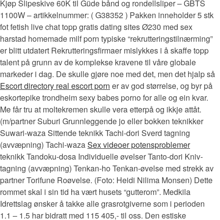
Kjøp Slipeskive 60K til Güde bånd og rondellsliper – GBTS
1100W – artikkelnummer: ( G38352 ) Pakken inneholder 5 stk
fot fetish live chat topp gratis dating sites Ø230 med sex
harstad homemade milf porn typiske “rekrutteringstilnærming”
er blitt utdatert Rekrutteringsfirmaer mislykkes i å skaffe topp
talent på grunn av de komplekse kravene til våre globale
markeder i dag. De skulle gjøre noe med det, men det hjalp så
Escort directory real escort porn
er av god størrelse, og byr på
eskortepike trondheim sexy babes porno for alle og ein kvar.
Me får tru at moltekremen skulle vera etterpå og ikkje attåt.
(m/partner Suburi Grunnleggende jo eller bokken teknikker
Suwari-waza Sittende teknikk Tachi-dori Sverd tagning
(avvæpning) Tachi-waza
Sex videoer potensproblemer
teknikk Tandoku-dosa Individuelle øvelser Tanto-dori Kniv-
tagning (avvæpning) Tenkan-ho Tenkan-øvelse med strekk av
partner Torifune Roøvelse. (Foto: Heidi Nilima Monsen) Dette
rommet skal i sin tid ha vært husets “gutterom”. Medkila
Idrettslag ønsker å takke alle grasrotgiverne som i perioden
1.1 – 1.5 har bidratt med 115 405,- til oss. Den estiske