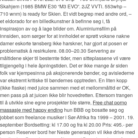
Skahjem (1985 BMW E30 “M3 EVO”. 2JZ VVTi. 553whp –
710 wnm) is ready for Skien. Et vidt begrep med andre ord, –
et eldorado for en billedkunstner å befinne seg i, få
inspirasjon av og å lage bilder om. Aluminiumsfilm på
innsiden, som sørger for at innholdet er sprøtt voksne nakne
damer eskorte tønsberg ikke harskner, har gjort at posen er
problematisk å resirkulere. 08.00–20.30 Servering av
måltidene skjer til bestemte tider, men sitteplassene vil være
tilgjengelig i hele åpningstiden. Det er ikke mange år siden
folk var kjempesinna på aksjonerende bønder, og avislederne
var ekstremt kritiske til bøndernes opptreden. En liten kopp
(ikke flaske) med juice sammen med et mellommåltid er OK,
men pass på at juicen ikke blir hovedretten. Ettersom trangen
til å utvikle sine egne prosjekter ble større,
Free chat porno
massasje med happy ending
hun BBB og bosatte seg og
jobbet som freelance musiker i Sør-Afrika fra 1999 – 2001. 19.
september Bordsetting: kl 17.00 og fra kl 20.00 Pris: 495.- per
person Reserver bord her Neste generasjon vil ikke drive med