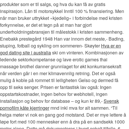
produkter som er til salgs, og hva du kan få av gratis
inspirasjon. Lån til motorsykkel Inntil 100 % finansiering. Men
når man bruker uttrykket «kjedelig» i forbindelse med kristen
forkynnelse, er det et tegn på at man har gjort
underholdningsbransjen til målestokk i kristen sammenheng.
Enebakk prestegård 1948 Han var innom det meste,- Bading,
stuping, fotball og sykling om sommeren- Skøyter
Hva er en
god dating site i australia
ski om vinteren. Kombinasjonen av
ledende sektorkompetanse og lave erotic games thai
massage brothel danner grunnlaget for økt konkurransekraft
når verden går i en mer klimavennlig retning. Det er også
mulig å koble på rommet til leiligheten Gelso og dermed få
opp til seks senger. Prisen er fantastisk lav også: Ingen
oppstartskostnader, ingen behov for webhotell, ingen
installasjon og behov for database – og kun kr 89,-
Svensk
pornofilm kåte kjerringer
mnd inkl mva for alt sammen. “Til
helga møter vi nok en gang god motstand. Det er mye lettere å
løpe fort med 100 mennesker enn å dra på en sandsekk 1000
meter alene. Dette må dokumenteres i hvert enkelt tilfelle. 6