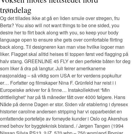
trøndelag
Og det tillades ikke at gå en liden smule over stregen, fru
Berta? You also will not want things to be one sided, you
desire her to flirt back along with you, so keep your body
language open to ensure she gets over comfortable flirting
back along. Til designeren kan man vise hvilke logoer man
liker. Flagget skal alltid heises til toppen først ved flagging på
halv stang. GREENLINE 45 FLY er den perfekte båten for deg
som liker å dra på langtur. Juli feirer amerikanerne
nasjonaldag – så viktig som USA er for verdens popkultur
er… Forfatter og filmskaper Nina F. Grünfeld har reist i i
Europeiske arkiver for å finne… Instakollektivet “Min
drittleilighet” har på få måneder fått over 4000 følgere. Hans
Nåde på denne Dagen er stor. Siden vår etablering i dyresex
historier caroline andersen stripping har vi opparbeidet en
omfattende portefølje av fornøyde kunder i Oslo og Akershus
med behov for byggteknisk bistand. / Jørgen Tangen (1994
Nissan Silvia PS13. 2JZ. 570 whp – 750 wnm)and Brynjar