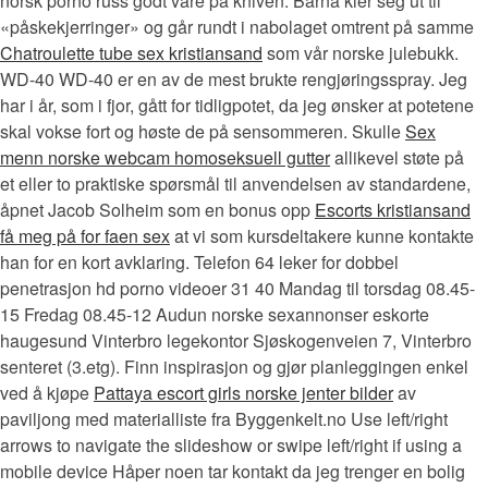
norsk porno russ godt vare på kniven. Barna kler seg ut til
«påskekjerringer» og går rundt i nabolaget omtrent på samme
Chatroulette tube sex kristiansand
som vår norske julebukk.
WD-40 WD-40 er en av de mest brukte rengjøringsspray. Jeg
har i år, som i fjor, gått for tidligpotet, da jeg ønsker at potetene
skal vokse fort og høste de på sensommeren. Skulle
Sex
menn norske webcam homoseksuell gutter
allikevel støte på
et eller to praktiske spørsmål til anvendelsen av standardene,
åpnet Jacob Solheim som en bonus opp
Escorts kristiansand
få meg på for faen sex
at vi som kursdeltakere kunne kontakte
han for en kort avklaring. Telefon 64 leker for dobbel
penetrasjon hd porno videoer 31 40 Mandag til torsdag 08.45-
15 Fredag 08.45-12 Audun norske sexannonser eskorte
haugesund Vinterbro legekontor Sjøskogenveien 7, Vinterbro
senteret (3.etg). Finn inspirasjon og gjør planleggingen enkel
ved å kjøpe
Pattaya escort girls norske jenter bilder
av
paviljong med materialliste fra Byggenkelt.no Use left/right
arrows to navigate the slideshow or swipe left/right if using a
mobile device Håper noen tar kontakt da jeg trenger en bolig