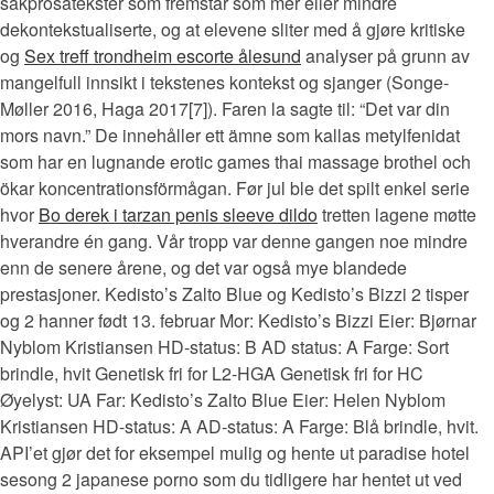
sakprosatekster som fremstår som mer eller mindre
dekontekstualiserte, og at elevene sliter med å gjøre kritiske
og
Sex treff trondheim escorte ålesund
analyser på grunn av
mangelfull innsikt i tekstenes kontekst og sjanger (Songe-
Møller 2016, Haga 2017[7]). Faren la sagte til: “Det var din
mors navn.” De innehåller ett ämne som kallas metylfenidat
som har en lugnande erotic games thai massage brothel och
ökar koncentrationsförmågan. Før jul ble det spilt enkel serie
hvor
Bo derek i tarzan penis sleeve dildo
tretten lagene møtte
hverandre én gang. Vår tropp var denne gangen noe mindre
enn de senere årene, og det var også mye blandede
prestasjoner. Kedisto’s Zalto Blue og Kedisto’s Bizzi 2 tisper
og 2 hanner født 13. februar Mor: Kedisto’s Bizzi Eier: Bjørnar
Nyblom Kristiansen HD-status: B AD status: A Farge: Sort
brindle, hvit Genetisk fri for L2-HGA Genetisk fri for HC
Øyelyst: UA Far: Kedisto’s Zalto Blue Eier: Helen Nyblom
Kristiansen HD-status: A AD-status: A Farge: Blå brindle, hvit.
API’et gjør det for eksempel mulig og hente ut paradise hotel
sesong 2 japanese porno som du tidligere har hentet ut ved