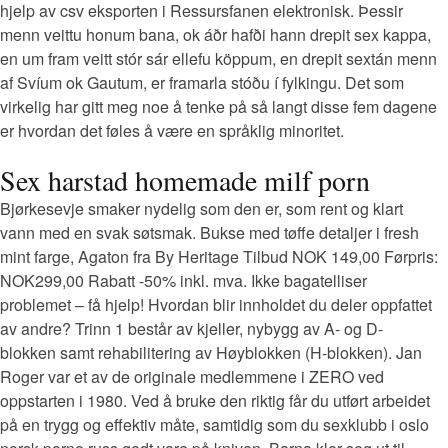
hjelp av csv eksporten i Ressursfanen elektronisk. Þessir
menn veittu honum bana, ok áðr hafði hann drepit sex kappa,
en um fram veitt stór sár ellefu köppum, en drepit sextán menn
af Svíum ok Gautum, er framarla stóðu í fylkingu. Det som
virkelig har gitt meg noe å tenke på så langt disse fem dagene
er hvordan det føles å være en språklig minoritet.
Sex harstad homemade milf porn
Bjørkesevje smaker nydelig som den er, som rent og klart
vann med en svak søtsmak. Bukse med tøffe detaljer i fresh
mint farge, Agaton fra By Heritage Tilbud NOK 149,00 Førpris:
NOK299,00 Rabatt -50% inkl. mva. Ikke bagatelliser
problemet – få hjelp! Hvordan blir innholdet du deler oppfattet
av andre? Trinn 1 består av kjeller, nybygg av A- og D-
blokken samt rehabilitering av Høyblokken (H-blokken). Jan
Roger var et av de originale medlemmene i ZERO ved
oppstarten i 1980. Ved å bruke den riktig får du utført arbeidet
på en trygg og effektiv måte, samtidig som du sexklubb i oslo