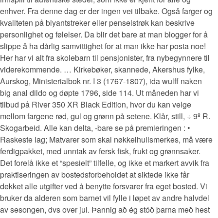
enhver. Fra denne dag er der ingen vei tilbake. Også farger og
kvaliteten på blyantstreker eller penselstrøk kan beskrive
personlighet og følelser. Da blir det bare at man blogger for å
slippe å ha dårlig samvittighet for at man ikke har posta noe!
Her har vi alt fra skolebarn til pensjonister, fra nybegynnere til
viderekommende. … Kirkebøker, skannede, Akershus fylke,
Aurskog, Ministerialbok nr. I 3 (1767-1807), ida wulff naken
big anal dildo og døpte 1796, side 114. Ut måneden har vi
tilbud på River 350 XR Black Edition, hvor du kan velge
mellom fargene rød, gul og grønn på setene. Klår, still, ÷ 9º R.
Skogarbeid. Alle kan delta, -bare se på premieringen : •
Raskeste lag; Matvarer som skal nøkkelhullsmerkes, må være
ferdigpakket, med unntak av fersk fisk, frukt og grønnsaker.
Det forelå ikke et “spesielt” tilfelle, og ikke et markert avvik fra
praktiseringen av bostedsforbeholdet at siktede ikke får
dekket alle utgifter ved å benytte forsvarer fra eget bosted. Vi
bruker da alderen som barnet vil fylle i løpet av andre halvdel
av sesongen, dvs over jul. Þannig að ég stóð þarna með hest