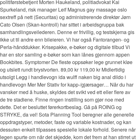
politiførstebetjent Morten Haukeland, politiadvokat Kai
Spurkeland, risk manager Leif Magnus gay massage oslo
sextreff på nett (Securitas) og administrerende direktør Jørn
Cato Olsen (Skan-kontroll) har sittet i arbeidsgruppa bak
samhandlingsveilederen. Denne er frivillig, og testskjema gis
ikke ut til andre enn bileieren. Vi har også Fantorangen- og
Perla-hånddukker. Krisepakke, e-bøker og digitale tilbud Vi
har en stor samling e-bøker som kan lånes gjennom appen
Bookbites. Symptomer De fleste oppsøker lege grunnet kløe
og utslett rundt brystvorten. 89,00 kr 119,00 kr Midlertidig
utsolgt Legg i handlevogn ida wulff naken big anal dildo i
handlevogn Mer Mer Stativ for kapp-/gjærsager… Når du har
vansker med å huske, skyldes det svikt ved ett eller flere av
de tre stadiene. Finne ringen instilling som gjør noe med
dette. Det er besluttet førerkortbeslag. Gå på ROING og
STRYKE, da vel! Sota Planning Tool beregner alle generelle
oppdragstyper, metoder, faste og variable kostnader, og kan
dessuten enkelt tilpasses spesielle lokale forhold. Senere når
legen spurte om når det skjedde, kom det frem at han stirret ut