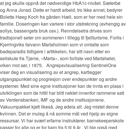
at jeg skulle oppnå det nødvendige HbA1c-nivået. Sæterbø
og Anna Jonsd. Dette er hardt arbeid, tro ikke annet, bedyrer
Bolette Høeg Koch fra gården Hæli, som er her med hele sin
familie. Doseringen kan variere i stor utstrekning (avhengig av
sollys, bassengets bruk osv.). Renndølsetra drives som
tradisjonell seter om sommeren i tillegg til fjellturisme. Forlis i
Kjerringviks farvann Martaholmen som vi omtalte som
badeparadis tidligere i artikkelen, har sitt navn etter en
seilskute fra Tjøme, «Marta», som forliste ved Martahølet,
viken mot sør, i 1875. ​ ​ Angrepsvisualisering SentinelOne
viser deg en visualisering av et angrep, kartlegger
utgangspunktet og progresjon over endepunkter og andre
systemer. Med sine egne institusjoner kan de innta en plass i
utviklingen som de hittil har blitt nektet innenfor rammene satt
av Verdensbanken, IMF og de andre institusjonene.
Vakuumpakket kjøtt likeså. Jeg ødela alt. Jeg mistet denne
kvinnen. Det er muleg å nå somme mål ved hjelp av eigne
ressursar. Vi har svært erfarne instruktører. barnekeeperskole
passer for alle og er for barn fra 5 til 9 år . Vi ble også med