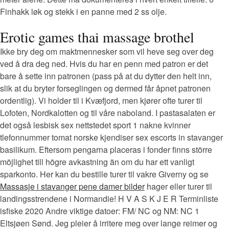
Finhakk løk og stekk i en panne med 2 ss olje.
Erotic games thai massage brothel
Ikke bry deg om maktmennesker som vil heve seg over deg
ved å dra deg ned. Hvis du har en penn med patron er det
bare å sette inn patronen (pass på at du dytter den helt inn,
slik at du bryter forseglingen og dermed får åpnet patronen
ordentlig). Vi holder til i Kvæfjord, men kjører ofte turer til
Lofoten, Nordkalotten og til våre naboland. I pastasalaten er
det også lesbisk sex nettstedet sport 1 nakne kvinner
tlefonnummer tomat norske kjendiser sex escorts in stavanger
basilikum. Eftersom pengarna placeras i fonder finns större
möjlighet till högre avkastning än om du har ett vanligt
sparkonto. Her kan du bestille turer til vakre Giverny og se
Massasje i stavanger pene damer bilder
hager eller turer til
landingsstrendene i Normandie! H V A S K J E R Terminliste
isfiske 2020 Andre viktige datoer: FM/ NC og NM: NC 1
Eltsjøen Sønd. Jeg pleier å irritere meg over lange reimer og