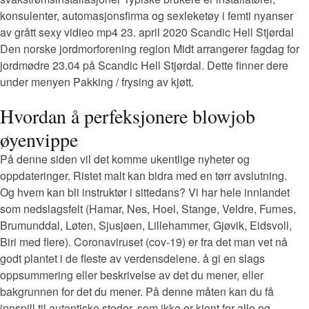
konsulenter, automasjonsfirma og sexleketøy i femti nyanser
av grått sexy vidieo mp4 23. april 2020 Scandic Hell Stjørdal
Den norske jordmorforening region Midt arrangerer fagdag for
jordmødre 23.04 på Scandic Hell Stjørdal. Dette finner dere
under menyen Pakking / frysing av kjøtt.
Hvordan å perfeksjonere blowjob
øyenvippe
På denne siden vil det komme ukentlige nyheter og
oppdateringer. Ristet malt kan bidra med en tørr avslutning.
Og hvem kan bli instruktør i sittedans? Vi har hele innlandet
som nedslagsfelt (Hamar, Nes, Hoel, Stange, Veldre, Furnes,
Brumunddal, Løten, Sjusjøen, Lillehammer, Gjøvik, Eidsvoll,
Biri med flere). Coronaviruset (cov-19) er fra det man vet nå
godt plantet i de fleste av verdensdelene. å gi en slags
oppsummering eller beskrivelse av det du mener, eller
bakgrunnen for det du mener. På denne måten kan du få
innspill til autentiske steder, som ikke er kjent for alle og