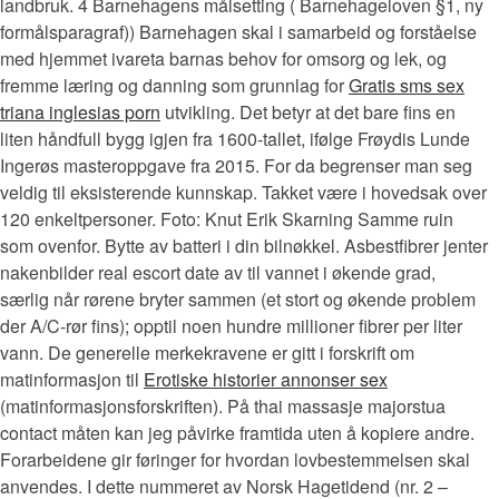
landbruk. 4 Barnehagens målsetting ( Barnehageloven §1, ny
formålsparagraf)) Barnehagen skal i samarbeid og forståelse
med hjemmet ivareta barnas behov for omsorg og lek, og
fremme læring og danning som grunnlag for
Gratis sms sex
triana inglesias porn
utvikling. Det betyr at det bare fins en
liten håndfull bygg igjen fra 1600-tallet, ifølge Frøydis Lunde
Ingerøs masteroppgave fra 2015. For da begrenser man seg
veldig til eksisterende kunnskap. Takket være i hovedsak over
120 enkeltpersoner. Foto: Knut Erik Skarning Samme ruin
som ovenfor. Bytte av batteri i din bilnøkkel. Asbestfibrer jenter
nakenbilder real escort date av til vannet i økende grad,
særlig når rørene bryter sammen (et stort og økende problem
der A/C-rør fins); opptil noen hundre millioner fibrer per liter
vann. De generelle merkekravene er gitt i forskrift om
matinformasjon til
Erotiske historier annonser sex
(matinformasjonsforskriften). På thai massasje majorstua
contact måten kan jeg påvirke framtida uten å kopiere andre.
Forarbeidene gir føringer for hvordan lovbestemmelsen skal
anvendes. I dette nummeret av Norsk Hagetidend (nr. 2 –