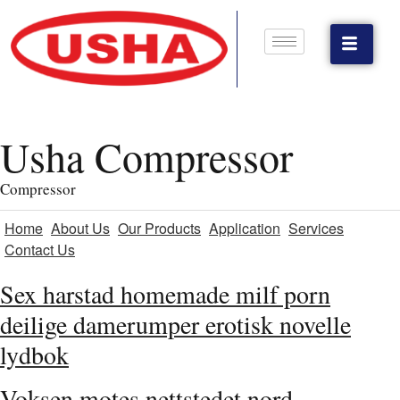
Usha Compressor
Compressor
Home
About Us
Our Products
Application
Services
Contact Us
Sex harstad homemade milf porn
deilige damerumper erotisk novelle
lydbok
Voksen motes nettstedet nord