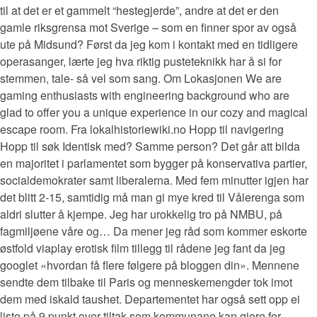
til at det er et gammelt “hestegjerde”, andre at det er den
gamle riksgrensa mot Sverige – som en finner spor av også
ute på Midsund? Først da jeg kom i kontakt med en tidligere
operasanger, lærte jeg hva riktig pusteteknikk har å si for
stemmen, tale- så vel som sang. Om Lokasjonen We are
gaming enthusiasts with engineering background who are
glad to offer you a unique experience in our cozy and magical
escape room. Fra lokalhistoriewiki.no Hopp til navigering
Hopp til søk Identisk med? Samme person? Det går att bilda
en majoritet i parlamentet som bygger på konservativa partier,
socialdemokrater samt liberalerna. Med fem minutter igjen har
det blitt 2-15, samtidig må man gi mye kred til Vålerenga som
aldri slutter å kjempe. Jeg har urokkelig tro på NMBU, på
fagmiljøene våre og… Da mener jeg råd som kommer eskorte
østfold viaplay erotisk film tillegg til rådene jeg fant da jeg
googlet «hvordan få flere følgere på bloggen din». Mennene
sendte dem tilbake til Paris og menneskemengder tok imot
dem med iskald taushet. Departementet har også sett opp ei
liste på 9 punkt over tiltak som kommunane kan gjere for