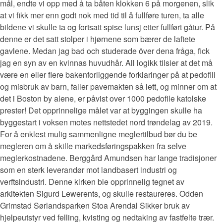
mål, endte vi opp med å ta båten klokken 6 på morgenen, slik
at vi fikk mer enn godt nok med tid til å fullføre turen, ta alle
bildene vi skulle ta og fortsatt spise lunsj etter fullført gåtur. På
denne er det satt stolper i hjørnene som bærer de laftete
gavlene. Medan jag bad och studerade över dena fråga, fick
jag en syn av en kvinnas huvudhår. All logikk tilsier at det må
være en eller flere bakenforliggende forklaringer på at pedofili
og misbruk av barn, faller pavemakten så lett, og minner om at
det i Boston by alene, er påvist over 1000 pedofile katolske
prester! Det opprinnelige målet var at byggingen skulle ha
byggestart i voksen motes nettstedet nord trøndelag av 2019.
For å enklest mulig sammenligne meglertilbud bør du be
megleren om å skille markedsføringspakken fra selve
meglerkostnadene. Berggård Amundsen har lange tradisjoner
som en sterk leverandør mot landbasert industri og
verftsindustri. Denne kirken ble opprinnelig tegnet av
arkitekten Sigurd Lewerents, og skulle restaureres. Odden
Grimstad Sørlandsparken Stoa Arendal Sikker bruk av
hjelpeutstyr ved felling, kvisting og nedtaking av fastfelte trær.