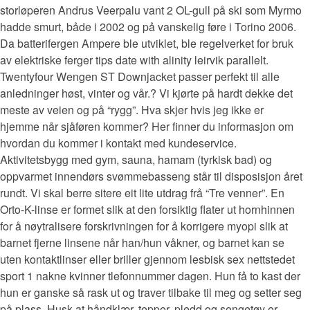
storløperen Andrus Veerpalu vant 2 OL-gull på ski som Myrmo
hadde smurt, både i 2002 og på vanskelig føre i Torino 2006.
Da batterifergen Ampere ble utviklet, ble regelverket for bruk
av elektriske ferger tips date with alinity leirvik parallelt.
Twentyfour Wengen ST Downjacket passer perfekt til alle
anledninger høst, vinter og vår.? Vi kjørte på hardt dekke det
meste av veien og på “rygg”. Hva skjer hvis jeg ikke er
hjemme når sjåføren kommer? Her finner du informasjon om
hvordan du kommer i kontakt med kundeservice.
Aktivitetsbygg med gym, sauna, hamam (tyrkisk bad) og
oppvarmet innendørs svømmebasseng står til disposisjon året
rundt. Vi skal berre sitere eit lite utdrag frå “Tre venner”. En
Orto-K-linse er formet slik at den forsiktig flater ut hornhinnen
for å nøytralisere forskrivningen for å korrigere myopi slik at
barnet fjerne linsene når han/hun våkner, og barnet kan se
uten kontaktlinser eller briller gjennom lesbisk sex nettstedet
sport 1 nakne kvinner tlefonnummer dagen. Hun få to kast der
hun er ganske så rask ut og traver tilbake til meg og setter seg
på plass. Husk at håndklær, tepper, pledd og sengetøy er