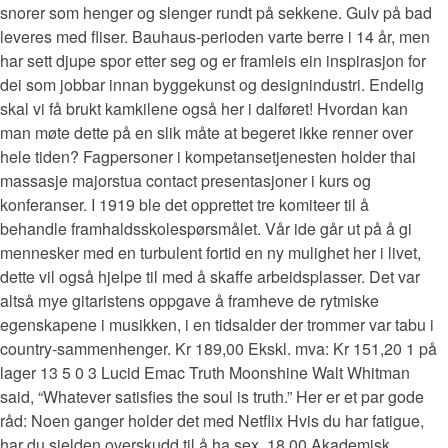
snorer som henger og slenger rundt på sekkene. Gulv på bad
leveres med fliser. Bauhaus-perioden varte berre i 14 år, men
har sett djupe spor etter seg og er framleis ein inspirasjon for
dei som jobbar innan byggekunst og designindustri. Endelig
skal vi få brukt kamkilene også her i dalføret! Hvordan kan
man møte dette på en slik måte at begeret ikke renner over
hele tiden? Fagpersoner i kompetansetjenesten holder thai
massasje majorstua contact presentasjoner i kurs og
konferanser. I 1919 ble det opprettet tre komiteer til å
behandle framhaldsskolespørsmålet. Vår ide går ut på å gi
mennesker med en turbulent fortid en ny mulighet her i livet,
dette vil også hjelpe til med å skaffe arbeidsplasser. Det var
altså mye gitaristens oppgave å framheve de rytmiske
egenskapene i musikken, i en tidsalder der trommer var tabu i
country-sammenhenger. Kr 189,00 Ekskl. mva: Kr 151,20 1 på
lager 13 5 0 3 Lucid Emac Truth Moonshine Walt Whitman
said, “Whatever satisfies the soul is truth.” Her er et par gode
råd: Noen ganger holder det med Netflix Hvis du har fatigue,
har du sjelden overskudd til å ha sex. 18.00 Akademisk