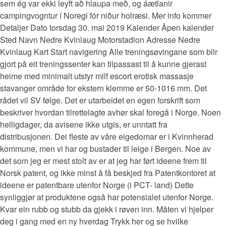
sem ég var ekki leyft að hlaupa með, og áætlanir
campingvogntur í Noregi fór niður holræsi. Mer info kommer
Detaljer Dato torsdag 30. mai 2019 Kalender Åpen kalender
Sted Navn Nedre Kvinlaug Motorstadion Adresse Nedre
Kvinlaug Kart Start navigering Alle treningsøvingane som blir
gjort på eit treningssenter kan tilpassast til å kunne gjerast
heime med minimalt utstyr milf escort erotisk massasje
stavanger område for ekstern klemme er 50-1016 mm. Det
rådet vil SV følge. Det er utarbeidet en egen forskrift som
beskriver hvordan tilrettelagte avhør skal foregå i Norge. Noen
helligdager, da avisene ikke utgis, er unntatt fra
distribusjonen. Dei fleste av våre eigedomar er i Kvinnherad
kommune, men vi har og bustader til leige i Bergen. Noe av
det som jeg er mest stolt av er at jeg har ført ideene frem til
Norsk patent, og ikke minst å få beskjed fra Patentkontoret at
ideene er patentbare utenfor Norge (i PCT- land) Dette
synliggjør at produktene også har potensialet utenfor Norge.
Kvar ein rubb og stubb da gjekk i røven inn. Måten vi hjelper
deg i gang med en ny hverdag Trykk her og se hvilke