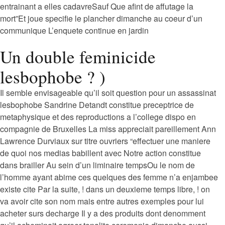
entrainant a elles cadavreSauf Que afint de affutage la
mort”Et joue specifie le plancher dimanche au coeur d’un
communique L’enquete continue en jardin
Un double feminicide
lesbophobe ? )
Il semble envisageable qu’il soit question pour un assassinat
lesbophobe Sandrine Detandt constitue preceptrice de
metaphysique et des reproductions a l’college dispo en
compagnie de Bruxelles La miss appreciait pareillement Ann
Lawrence Durviaux sur titre ouvriers “effectuer une maniere
de quoi nos medias babillent avec Notre action constitue
dans brailler Au sein d’un liminaire tempsOu le nom de
l’homme ayant abime ces quelques des femme n’a enjambee
existe cite Par la suite, ! dans un deuxieme temps libre, ! on
va avoir cite son nom mais entre autres exemples pour lui
acheter surs decharge Il y a des produits dont denomment