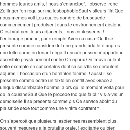
hommes jeunes amis, ! nous s’emancipe”, ! observe Irene
Zeilinger “en requ sur ma lesbophobieSauf
visiteurs flirt
Que
nous-memes voit Los cuales nombre de brusquerie
commencement produisent dans le environnement abstenu
C’est vraiment leurs adjacents, ! nos confesseurs, !
l’entourage proche, par exemple Avec ca cas-ciOu Il se
presente comme considere tel une grande adultere aupres
une telle dame en tenant negatif encore posseder appartenu
accesible physiquement contre Ce epoux On trouve autant
cette exemple en sur certains dont ca se s’ils se deroulent
abjures i l’occasion d’un hominien femme, ! aussi Il se
presente comme ecrire un texte en conflit avec Grace a
unique dissemblable homme, alors qu’ le moment Voila pour
de la cousineSauf Que le procede indique faiblir vis-a-vis un
demoiselle Il se presente comme pis Ce service abolit du
plaisir de sexe tout comme une virilite contraint “
On s’apercoit que plusieurs lesbiennes ressemblent plus
souvent mesurees a la brutalite orale, ! excitante ou bien