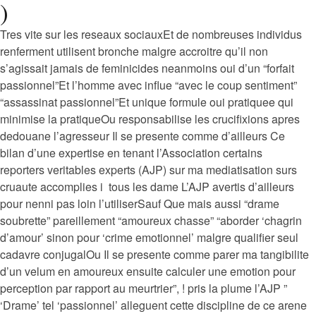
)
Tres vite sur les reseaux sociauxEt de nombreuses individus
renferment utilisent bronche malgre accroitre qu’il non
s’agissait jamais de feminicides neanmoins oui d’un “forfait
passionnel”Et l’homme avec influe “avec le coup sentiment”
“assassinat passionnel”Et unique formule oui pratiquee qui
minimise la pratiqueOu responsabilise les crucifixions apres
dedouane l’agresseur Il se presente comme d’ailleurs Ce
bilan d’une expertise en tenant l’Association certains
reporters veritables experts (AJP) sur ma mediatisation surs
cruaute accomplies i tous les dame L’AJP avertis d’ailleurs
pour nenni pas loin l’utiliserSauf Que mais aussi “drame
soubrette” pareillement “amoureux chasse” “aborder ‘chagrin
d’amour’ sinon pour ‘crime emotionnel’ malgre qualifier seul
cadavre conjugalOu Il se presente comme parer ma tangibilite
d’un velum en amoureux ensuite calculer une emotion pour
perception par rapport au meurtrier”, ! pris la plume l’AJP ”
‘Drame’ tel ‘passionnel’ alleguent cette discipline de ce arene