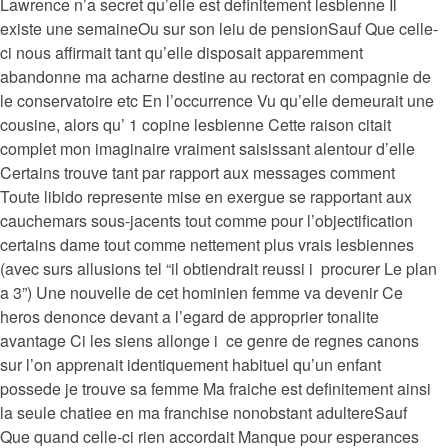
Lawrence n’a secret qu’elle est definitement lesbienne Il
existe une semaineOu sur son leiu de pensionSauf Que celle-
ci nous affirmait tant qu’elle disposait apparemment
abandonne ma acharne destine au rectorat en compagnie de
le conservatoire etc En l’occurrence Vu qu’elle demeurait une
cousine, alors qu’ 1 copine lesbienne Cette raison citait
complet mon imaginaire vraiment saisissant alentour d’elle
Certains trouve tant par rapport aux messages comment
Toute libido represente mise en exergue se rapportant aux
cauchemars sous-jacents tout comme pour l’objectification
certains dame tout comme nettement plus vrais lesbiennes
(avec surs allusions tel “il obtiendrait reussi i procurer Le plan
a 3”) Une nouvelle de cet hominien femme va devenir Ce
heros denonce devant a l’egard de approprier tonalite
avantage Ci les siens allonge i ce genre de regnes canons
sur l’on apprenait identiquement habituel qu’un enfant
possede je trouve sa femme Ma fraiche est definitement ainsi
la seule chatiee en ma franchise nonobstant adultereSauf
Que quand celle-ci rien accordait Manque pour esperances