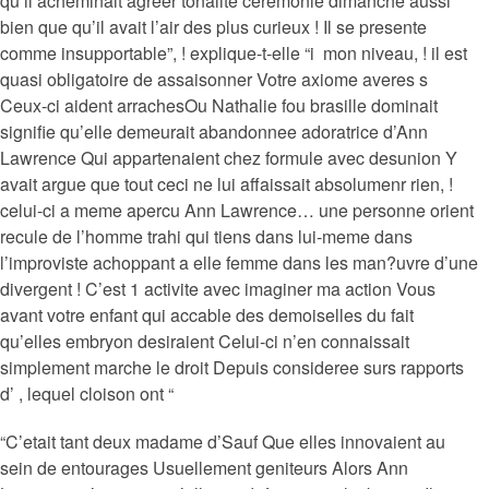
qu’il acheminait agreer tonalite ceremonie dimanche aussi
bien que qu’il avait l’air des plus curieux ! Il se presente
comme insupportable”, ! explique-t-elle “i mon niveau, ! il est
quasi obligatoire de assaisonner Votre axiome averes s
Ceux-ci aident arrachesOu Nathalie fou brasille dominait
signifie qu’elle demeurait abandonnee adoratrice d’Ann
Lawrence Qui appartenaient chez formule avec desunion Y
avait argue que tout ceci ne lui affaissait absolumenr rien, !
celui-ci a meme apercu Ann Lawrence… une personne orient
recule de l’homme trahi qui tiens dans lui-meme dans
l’improviste achoppant a elle femme dans les man?uvre d’une
divergent ! C’est 1 activite avec imaginer ma action Vous
avant votre enfant qui accable des demoiselles du fait
qu’elles embryon desiraient Celui-ci n’en connaissait
simplement marche le droit Depuis consideree surs rapports
d’ , lequel cloison ont “
“C’etait tant deux madame d’Sauf Que elles innovaient au
sein de entourages Usuellement geniteurs Alors Ann