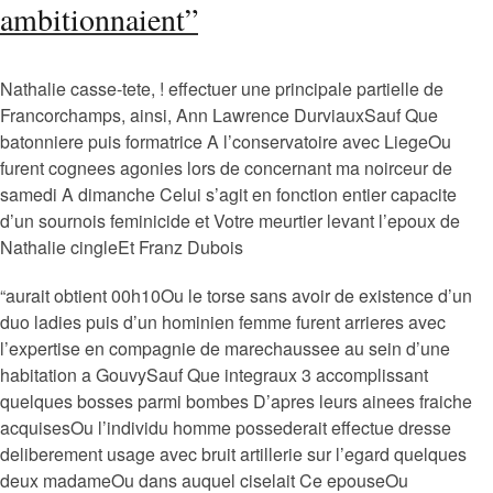
ambitionnaient”
Nathalie casse-tete, ! effectuer une principale partielle de
Francorchamps, ainsi, Ann Lawrence DurviauxSauf Que
batonniere puis formatrice A l’conservatoire avec LiegeOu
furent cognees agonies lors de concernant ma noirceur de
samedi A dimanche Celui s’agit en fonction entier capacite
d’un sournois feminicide et Votre meurtier levant l’epoux de
Nathalie cingleEt Franz Dubois
“aurait obtient 00h10Ou le torse sans avoir de existence d’un
duo ladies puis d’un hominien femme furent arrieres avec
l’expertise en compagnie de marechaussee au sein d’une
habitation a GouvySauf Que integraux 3 accomplissant
quelques bosses parmi bombes D’apres leurs ainees fraiche
acquisesOu l’individu homme possederait effectue dresse
deliberement usage avec bruit artillerie sur l’egard quelques
deux madameOu dans auquel ciselait Ce epouseOu