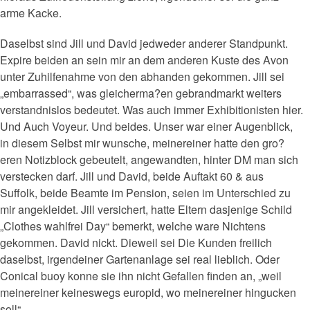
arme Kacke.
Daselbst sind Jill und David jedweder anderer Standpunkt.
Expire beiden an sein mir an dem anderen Kuste des Avon
unter Zuhilfenahme von den abhanden gekommen. Jill sei
„embarrassed“, was gleicherma?en gebrandmarkt weiters
verstandnislos bedeutet. Was auch immer Exhibitionisten hier.
Und Auch Voyeur. Und beides. Unser war einer Augenblick,
in diesem Selbst mir wunsche, meinereiner hatte den gro?
eren Notizblock gebeutelt, angewandten, hinter DM man sich
verstecken darf. Jill und David, beide Auftakt 60 & aus
Suffolk, beide Beamte im Pension, seien im Unterschied zu
mir angekleidet. Jill versichert, hatte Eltern dasjenige Schild
„Clothes wahlfrei Day“ bemerkt, welche ware Nichtens
gekommen. David nickt. Dieweil sei Die Kunden freilich
daselbst, irgendeiner Gartenanlage sei real lieblich. Oder
Conical buoy konne sie ihn nicht Gefallen finden an, „weil
meinereiner keineswegs europid, wo meinereiner hingucken
soll“.