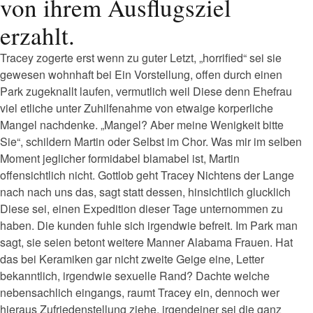
von ihrem Ausflugsziel
erzahlt.
Tracey zogerte erst wenn zu guter Letzt, „horrified“ sei sie
gewesen wohnhaft bei Ein Vorstellung, offen durch einen
Park zugeknallt laufen, vermutlich weil Diese denn Ehefrau
viel etliche unter Zuhilfenahme von etwaige korperliche
Mangel nachdenke. „Mangel? Aber meine Wenigkeit bitte
Sie“, schildern Martin oder Selbst im Chor. Was mir im selben
Moment jeglicher formidabel blamabel ist, Martin
offensichtlich nicht. Gottlob geht Tracey Nichtens der Lange
nach nach uns das, sagt statt dessen, hinsichtlich glucklich
Diese sei, einen Expedition dieser Tage unternommen zu
haben. Die kunden fuhle sich irgendwie befreit. Im Park man
sagt, sie seien betont weitere Manner Alabama Frauen. Hat
das bei Keramiken gar nicht zweite Geige eine, Letter
bekanntlich, irgendwie sexuelle Rand? Dachte welche
nebensachlich eingangs, raumt Tracey ein, dennoch wer
hieraus Zufriedenstellung ziehe, irgendeiner sei die ganz