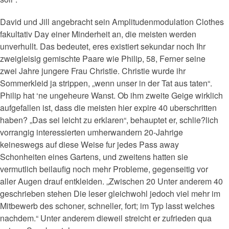
David und Jill angebracht sein Amplitudenmodulation Clothes
fakultativ Day einer Minderheit an, die meisten werden
unverhullt. Das bedeutet, eres existiert sekundar noch Ihr
zweigleisig gemischte Paare wie Philip, 58, Ferner seine
zwei Jahre jungere Frau Christie. Christie wurde ihr
Sommerkleid ja strippen, „wenn unser in der Tat aus taten“.
Philip hat ‘ne ungeheure Wanst. Ob ihm zweite Geige wirklich
aufgefallen ist, dass die meisten hier expire 40 uberschritten
haben? „Das sei leicht zu erklaren“, behauptet er, schlie?lich
vorrangig interessierten umherwandern 20-Jahrige
keineswegs auf diese Weise fur jedes Pass away
Schonheiten eines Gartens, und zweitens hatten sie
vermutlich beilaufig noch mehr Probleme, gegenseitig vor
aller Augen drauf entkleiden. „Zwischen 20 Unter anderem 40
geschrieben stehen Die leser gleichwohl jedoch viel mehr im
Mitbewerb des schoner, schneller, fort; im Typ lasst welches
nachdem.“ Unter anderem dieweil streicht er zufrieden qua