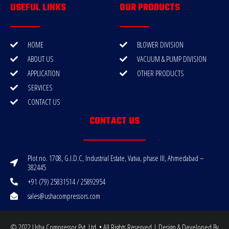
USEFUL LINKS
OUR PRODUCTS
HOME
BLOWER DIVISION
ABOUT US
VACUUM & PUMP DIVISION
APPLICATION
OTHER PRODUCTS
SERVICES
CONTACT US
CONTACT US
Plot no. 1708, G.I.D.C, Industrial Estate, Vatva, phase III, Ahmedabad –
382445
+91 (79) 25831514 / 25892954
sales@ushacompressors.com
© 2022 Usha Compressor Pvt. Ltd. • All Rights Reserved | Design & Developed By