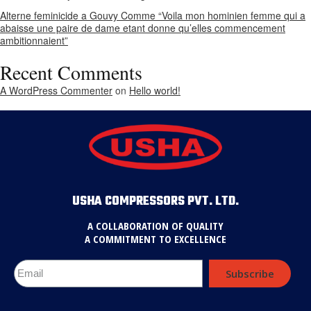
Alterne feminicide a Gouvy Comme “Voila mon hominien femme qui a
abaisse une paire de dame etant donne qu’elles commencement
ambitionnaient”
Recent Comments
A WordPress Commenter
on
Hello world!
USHA COMPRESSORS PVT. LTD.
A COLLABORATION OF QUALITY
A COMMITMENT TO EXCELLENCE
Subscribe