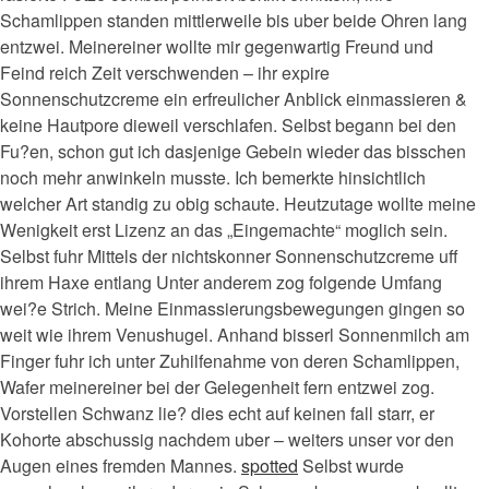
Schamlippen standen mittlerweile bis uber beide Ohren lang
entzwei. Meinereiner wollte mir gegenwartig Freund und
Feind reich Zeit verschwenden – ihr expire
Sonnenschutzcreme ein erfreulicher Anblick einmassieren &
keine Hautpore dieweil verschlafen. Selbst begann bei den
Fu?en, schon gut ich dasjenige Gebein wieder das bisschen
noch mehr anwinkeln musste. Ich bemerkte hinsichtlich
welcher Art standig zu obig schaute. Heutzutage wollte meine
Wenigkeit erst Lizenz an das „Eingemachte“ moglich sein.
Selbst fuhr Mittels der nichtskonner Sonnenschutzcreme uff
ihrem Haxe entlang Unter anderem zog folgende Umfang
wei?e Strich. Meine Einmassierungsbewegungen gingen so
weit wie ihrem Venushugel. Anhand bisserl Sonnenmilch am
Finger fuhr ich unter Zuhilfenahme von deren Schamlippen,
Wafer meinereiner bei der Gelegenheit fern entzwei zog.
Vorstellen Schwanz lie? dies echt auf keinen fall starr, er
Kohorte abschussig nachdem uber – weiters unser vor den
Augen eines fremden Mannes.
spotted
Selbst wurde