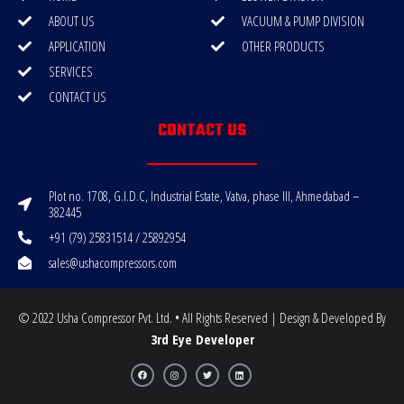
ABOUT US
VACUUM & PUMP DIVISION
APPLICATION
OTHER PRODUCTS
SERVICES
CONTACT US
CONTACT US
Plot no. 1708, G.I.D.C, Industrial Estate, Vatva, phase III, Ahmedabad –
382445
+91 (79) 25831514 / 25892954
sales@ushacompressors.com
© 2022 Usha Compressor Pvt. Ltd. • All Rights Reserved | Design & Developed By
3rd Eye Developer