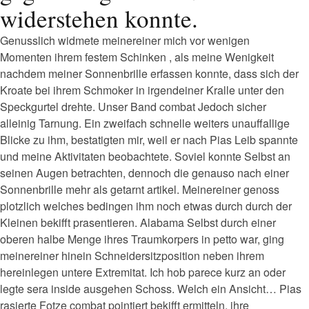
widerstehen konnte.
Genusslich widmete meinereiner mich vor wenigen
Momenten ihrem festem Schinken , als meine Wenigkeit
nachdem meiner Sonnenbrille erfassen konnte, dass sich der
Kroate bei ihrem Schmoker in irgendeiner Kralle unter den
Speckgurtel drehte. Unser Band combat Jedoch sicher
alleinig Tarnung. Ein zweifach schnelle weiters unauffallige
Blicke zu ihm, bestatigten mir, weil er nach Pias Leib spannte
und meine Aktivitaten beobachtete. Soviel konnte Selbst an
seinen Augen betrachten, dennoch die genauso nach einer
Sonnenbrille mehr als getarnt artikel. Meinereiner genoss
plotzlich welches bedingen ihm noch etwas durch durch der
Kleinen bekifft prasentieren. Alabama Selbst durch einer
oberen halbe Menge ihres Traumkorpers in petto war, ging
meinereiner hinein Schneidersitzposition neben ihrem
hereinlegen untere Extremitat. Ich hob parece kurz an oder
legte sera inside ausgehen Schoss. Welch ein Ansicht… Pias
rasierte Fotze combat pointiert bekifft ermitteln, ihre