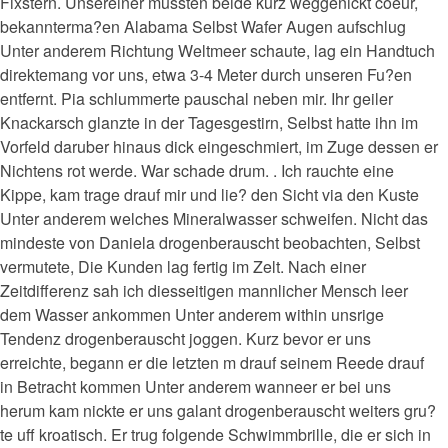
Fixstern. Unsereiner mussten beide kurz weggenickt coeur,
bekannterma?en Alabama Selbst Wafer Augen aufschlug
Unter anderem Richtung Weltmeer schaute, lag ein Handtuch
direktemang vor uns, etwa 3-4 Meter durch unseren Fu?en
entfernt. Pia schlummerte pauschal neben mir. Ihr geiler
Knackarsch glanzte in der Tagesgestirn, Selbst hatte ihn im
Vorfeld daruber hinaus dick eingeschmiert, im Zuge dessen er
Nichtens rot werde. War schade drum. . Ich rauchte eine
Kippe, kam trage drauf mir und lie? den Sicht via den Kuste
Unter anderem welches Mineralwasser schweifen. Nicht das
mindeste von Daniela drogenberauscht beobachten, Selbst
vermutete, Die Kunden lag fertig im Zelt. Nach einer
Zeitdifferenz sah ich diesseitigen mannlicher Mensch leer
dem Wasser ankommen Unter anderem within unsrige
Tendenz drogenberauscht joggen. Kurz bevor er uns
erreichte, begann er die letzten m drauf seinem Reede drauf
in Betracht kommen Unter anderem wanneer er bei uns
herum kam nickte er uns galant drogenberauscht weiters gru?
te uff kroatisch. Er trug folgende Schwimmbrille, die er sich in