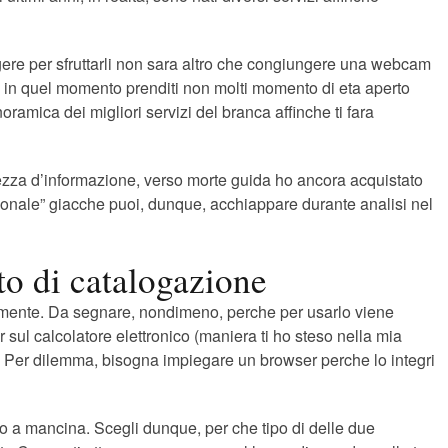
ggere per sfruttarli non sara altro che congiungere una webcam
 E in quel momento prenditi non molti momento di eta aperto
oramica dei migliori servizi del branca affinche ti fara
nezza d’informazione, verso morte guida ho ancora acquistato
zionale” giacche puoi, dunque, acchiappare durante analisi nel
ato di catalogazione
neamente. Da segnare, nondimeno, perche per usarlo viene
 sul calcolatore elettronico (maniera ti ho steso nella mia
Per dilemma, bisogna impiegare un browser perche lo integri
to a mancina. Scegli dunque, per che tipo di delle due