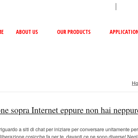
sales@ushacompressors.com
+91
ME
ABOUT US
OUR PRODUCTS
APPLICATIO
H
one sopra Internet eppure non hai neppur
riguardo a siti di chat per iniziare per conversare unitamente p
razione cosicche fa per te, davanti ce ne sono diverse! Negli ult