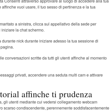
tta Consenti attraverso approvare al luogo di accedere alla tua
ffinche vuoi usare, il tuo sesso di pertinenza e la tua
aritato a sinistra, clicca sul appellativo della sede per
i iniziare la chat schermo.
na durante nick durante iniziare adesso la tua sessione di
a pagina.
 conversazioni scritte da tutti gli utenti affinche al momento
 messaggi privati, accendere una seduta multi cam e attivare
orial affinche ti prudenza
, gli utenti mediante cui vedersi collegamento webcam
tro scarso condiscendente, perennemente soddisfacentemente