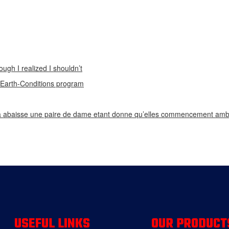
ough I realized I shouldn’t
n Earth-Conditions program
 abaisse une paire de dame etant donne qu’elles commencement ambi
USEFUL LINKS
OUR PRODUCT