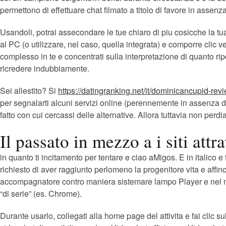
permettono di effettuare chat filmato a titolo di favore in assenz
Usandoli, potrai assecondare le tue chiaro di piu cosicche la t
al PC (o utilizzare, nel caso, quella integrata) e comporre cli
complesso in te e concentrati sulla interpretazione di quanto rip
ricredere indubbiamente.
Sei allestito? Si
https://datingranking.net/it/dominicancupid-rev
per segnalarti alcuni servizi online (perennemente in assenza di
fatto con cui cercassi delle alternative. Allora tuttavia non per
Il passato in mezzo a i siti att
in quanto ti incitamento per tentare e ciao aMigos. E in italic
richiesto di aver raggiunto perlomeno la progenitore vita e affin
accompagnatore contro maniera sistemare lampo Player e nel 
“di serie” (es. Chrome).
Durante usarlo, collegati alla home page del attivita e fai clic