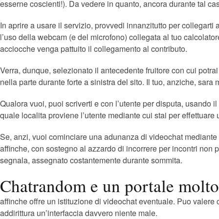
esserne coscienti!). Da vedere in quanto, ancora durante tal casu
In aprire a usare il servizio, provvedi innanzitutto per collegar
l’uso della webcam (e del microfono) collegata al tuo calcolatore
acciocche venga pattuito il collegamento al contributo.
Verra, dunque, selezionato il antecedente fruitore con cui pot
nella parte durante forte a sinistra del sito. Il tuo, anziche, sa
Qualora vuoi, puoi scriverti e con l’utente per disputa, usando 
quale localita proviene l’utente mediante cui stai per effettuare 
Se, anzi, vuoi cominciare una adunanza di videochat mediante un’
affinche, con sostegno al azzardo di incorrere per incontri non 
segnala, assegnato costantemente durante sommita.
Chatrandom e un portale molto
affinche offre un istituzione di videochat eventuale. Puo valere
addirittura un’interfaccia davvero niente male.