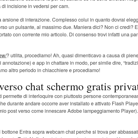
a di incisione in vedersi per cam.
ua arsione di interazione. Complesso colui in quanto dovrai ele
c verso un pulsante, al massimo due. Maniera dici? Non ci credi?
ortato con corrente mio articolo.
Di consenso trovi infatti una pan
iew/
? utilita, procediamo! Ah, quasi dimenticavo a causa di pie
 annotazione) e app in chattare in modo, per simile dire, “tradi
diamo altro periodo in chiacchiere e procediamo!
raverso chat schermo gratis priv
o e ti permette di interloquire con piuttosto persone contempora
che durante andare occorre aver installato e attivato Flash Player
mio post verso come innescare Adobe lampeggiamento Player). 
 sul bottone Entra sopra webcam chat perche si trova per abbassa