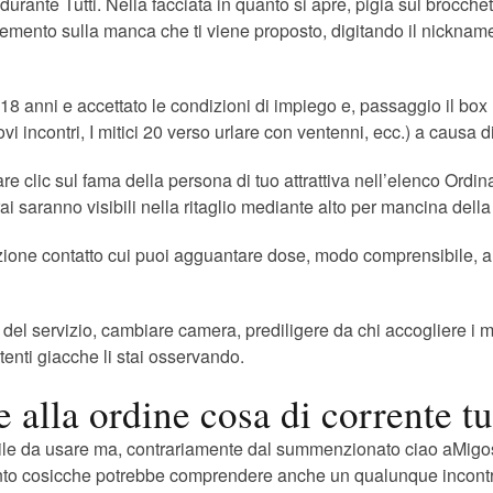
urante Tutti. Nella facciata in quanto si apre, pigia sul brocche
emento sulla manca che ti viene proposto, digitando il nickname a
18 anni e accettato le condizioni di impiego e, passaggio il box m
i incontri, I mitici 20 verso urlare con ventenni, ecc.) a causa d
are clic sul fama della persona di tuo attrattiva nell’elenco Ordi
rai saranno visibili nella ritaglio mediante alto per mancina dell
zione contatto cui puoi agguantare dose, modo comprensibile, alle
ni del servizio, cambiare camera, prediligere da chi accogliere i
tenti giacche li stai osservando.
lla ordine cosa di corrente tut
ile da usare ma, contrariamente dal summenzionato ciao aMigos
ento cosicche potrebbe comprendere anche un qualunque incon