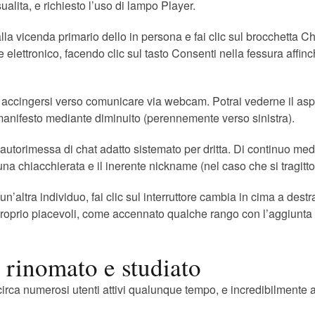
alita, e richiesto l’uso di lampo Player.
ti alla vicenda primario dello in persona e fai clic sul brocchett
 elettronico, facendo clic sul tasto Consenti nella fessura affin
rai accingersi verso comunicare via webcam. Potrai vederne il a
ra manifesto mediante diminuito (perennemente verso sinistra).
il autorimessa di chat adatto sistemato per dritta. Di continuo m
una chiacchierata e il inerente nickname (nel caso che si tragitto 
altra individuo, fai clic sul interruttore cambia in cima a dest
proprio piacevoli, come accennato qualche rango con l’aggiunta di
 rinomato e studiato
 circa numerosi utenti attivi qualunque tempo, e incredibilmente