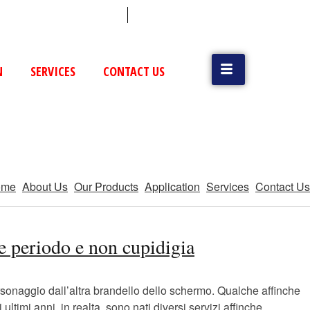
 (79) 25831514 / 25892954
Vatva, GIDC, Ahmedabad
N
SERVICES
CONTACT US
ome
About Us
Our Products
Application
Services
Contact Us
e periodo e non cupidigia
ersonaggio dall’altra brandello dello schermo. Qualche affinche
imi anni, in realta, sono nati diversi servizi affinche