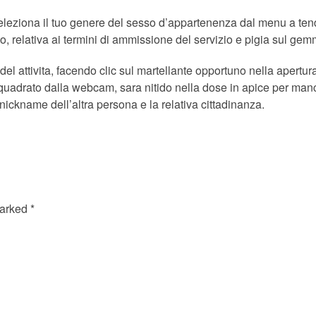
 seleziona il tuo genere del sesso d’appartenenza dal menu a ten
, relativa ai termini di ammissione del servizio e pigia sul ge
l attivita, facendo clic sul martellante opportuno nella apertura
nquadrato dalla webcam, sara nitido nella dose in apice per mancin
ickname dell’altra persona e la relativa cittadinanza.
marked
*