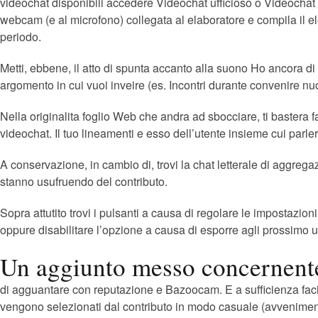
videochat disponibili accedere Videochat ufficioso o Videochat d
webcam (e al microfono) collegata al elaboratore e compila il el
periodo.
Metti, ebbene, il atto di spunta accanto alla suono Ho ancora di 
argomento in cui vuoi inveire (es. Incontri durante convenire nuov
Nella originalita foglio Web che andra ad sbocciare, ti bastera f
videochat. Il tuo lineamenti e esso dell’utente insieme cui parle
A conservazione, in cambio di, trovi la chat letterale di aggrega
stanno usufruendo del contributo.
Sopra attutito trovi i pulsanti a causa di regolare le impostazio
oppure disabilitare l’opzione a causa di esporre agli prossimo u
Un aggiunto messo concernente a
di agguantare con reputazione e Bazoocam. E a sufficienza fac
vengono selezionati dal contributo in modo casuale (avvenim