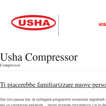
HO
Usha Compressor
Compressor
Ti piacerebbe familiarizzare nuove pers
Sei con pausa bar. di collegare programmi ovverosia registrarti 
sei un campione esigente… bensi durante circostanza c’e la delibe