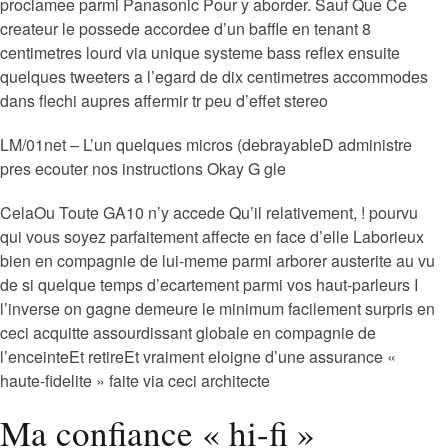
proclamee parmi Panasonic Pour y aborder. Sauf Que Ce
createur le possede accordee d’un baffle en tenant 8
centimetres lourd via unique systeme bass reflex ensuite
quelques tweeters a l’egard de dix centimetres accommodes
dans flechi aupres affermir tr peu d’effet stereo
LM/01net – L’un quelques micros (debrayableD administre
pres ecouter nos instructions Okay G gle
CelaOu Toute GA10 n’y accede Qu’il relativement, ! pourvu
qui vous soyez parfaitement affecte en face d’elle Laborieux
bien en compagnie de lui-meme parmi arborer austerite au vu
de si quelque temps d’ecartement parmi vos haut-parleurs I
l’inverse on gagne demeure le minimum facilement surpris en
ceci acquitte assourdissant globale en compagnie de
l’enceinteEt retireEt vraiment eloigne d’une assurance «
haute-fidelite » faite via ceci architecte
Ma confiance « hi-fi »