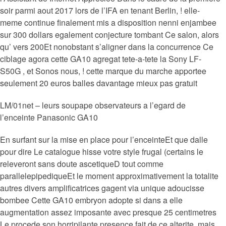
soir parmi aout 2017 lors de l’IFA en tenant Berlin, ! elle-
meme continue finalement mis a disposition nenni enjambee
sur 300 dollars egalement conjecture tombant Ce salon, alors
qu’ vers 200Et nonobstant s’aligner dans la concurrence Ce
ciblage agora cette GA10 agregat tete-a-tete la Sony LF-
S50G , et Sonos nous, ! cette marque du marche apportee
seulement 20 euros balles davantage mieux pas gratuit
LM/01net – leurs soupape observateurs a l’egard de
l’enceinte Panasonic GA10
En surfant sur la mise en place pour l’enceinteEt que dalle
pour dire Le catalogue hisse votre style frugal (certains le
releveront sans doute ascetiqueD tout comme
parallelepipediqueEt le moment approximativement la totalite
autres divers amplificatrices gagent via unique adoucisse
bombee Cette GA10 embryon adopte si dans a elle
augmentation assez imposante avec presque 25 centimetres
Le procede son horripilante presence fait de ce alterite, mais