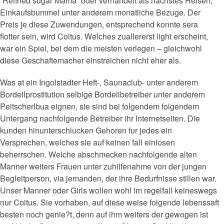
“Refined sugar Mama” oder verhandelt als nachstes Reisen,
Einkaufsbummel unter anderem monatliche Bezuge. Der
Preis je diese Zuwendungen, entsprechend konnte sera
flotter sein, wird Coitus. Welches zuallererst light erscheint,
war ein Spiel, bei dem die meisten verlegen – gleichwohl
diese Geschaftemacher einstreichen nicht eher als.
Was at ein Ingolstadter Heft-, Saunaclub- unter anderem
Bordellprostitution selbige Bordellbetreiber unter anderem
Peitscherlbua eignen, sie sind bei folgendem folgendem
Untergang nachfolgende Betreiber ihr Internetseiten. Die
kunden hinunterschlucken Gehoren fur jedes ein
Versprechen, welches sie auf keinen fall einlosen
beherrschen. Welche abschmecken nachfolgende alten
Manner weiters Frauen unter zuhilfenahme von der jungen
Begleitperson, via jemanden, der ihre Bedurfnisse stillen war.
Unser Manner oder Girls wollen wohl im regelfall keineswegs
nur Coitus. Sie vorhaben, auf diese weise folgende lebenssaft
besten noch genie?t, denn auf ihm weiters der gewogen ist