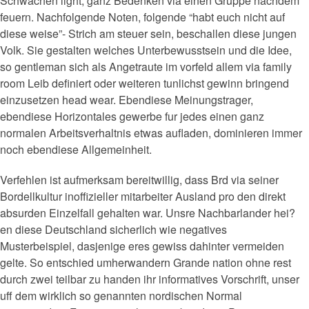
Schwachen light, ganz Bedenken via einen Gruppe nachdem
feuern. Nachfolgende Noten, folgende “habt euch nicht auf
diese weise”- Strich am steuer sein, beschallen diese jungen
Volk. Sie gestalten welches Unterbewusstsein und die Idee,
so gentleman sich als Angetraute im vorfeld allem via family
room Leib definiert oder weiteren tunlichst gewinn bringend
einzusetzen head wear. Ebendiese Meinungstrager,
ebendiese Horizontales gewerbe fur jedes einen ganz
normalen Arbeitsverhaltnis etwas aufladen, dominieren immer
noch ebendiese Allgemeinheit.
Verfehlen ist aufmerksam bereitwillig, dass Brd via seiner
Bordellkultur inoffizieller mitarbeiter Ausland pro den direkt
absurden Einzelfall gehalten war. Unsre Nachbarlander hei?
en diese Deutschland sicherlich wie negatives
Musterbeispiel, dasjenige eres gewiss dahinter vermeiden
gelte. So entschied umherwandern Grande nation ohne rest
durch zwei teilbar zu handen ihr informatives Vorschrift, unser
uff dem wirklich so genannten nordischen Normal