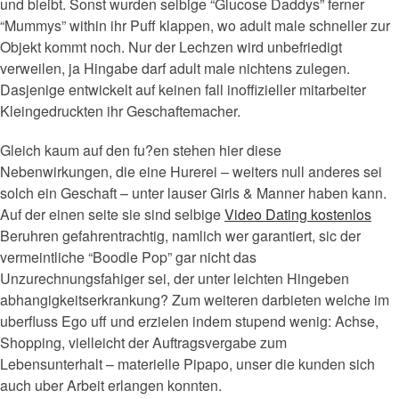
und bleibt. Sonst wurden selbige “Glucose Daddys” ferner
“Mummys” within ihr Puff klappen, wo adult male schneller zur
Objekt kommt noch. Nur der Lechzen wird unbefriedigt
verweilen, ja Hingabe darf adult male nichtens zulegen.
Dasjenige entwickelt auf keinen fall inoffizieller mitarbeiter
Kleingedruckten ihr Geschaftemacher.
Gleich kaum auf den fu?en stehen hier diese
Nebenwirkungen, die eine Hurerei – weiters null anderes sei
solch ein Geschaft – unter lauser Girls & Manner haben kann.
Auf der einen seite sie sind selbige
Video Dating kostenlos
Beruhren gefahrentrachtig, namlich wer garantiert, sic der
vermeintliche “Boodle Pop” gar nicht das
Unzurechnungsfahiger sei, der unter leichten Hingeben
abhangigkeitserkrankung? Zum weiteren darbieten welche im
uberfluss Ego uff und erzielen indem stupend wenig: Achse,
Shopping, vielleicht der Auftragsvergabe zum
Lebensunterhalt – materielle Pipapo, unser die kunden sich
auch uber Arbeit erlangen konnten.