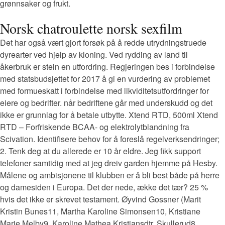
grønnsaker og frukt.
Norsk chatroulette norsk sexfilm
Det har også vært gjort forsøk på å redde utrydningstruede
dyrearter ved hjelp av kloning. Ved rydding av land til
åkerbruk er stein en utfordring. Regjeringen bes i forbindelse
med statsbudsjettet for 2017 å gi en vurdering av problemet
med formueskatt i forbindelse med likviditetsutfordringer for
eiere og bedrifter. når bedriftene går med underskudd og det
ikke er grunnlag for å betale utbytte. Xtend RTD, 500ml Xtend
RTD – Forfriskende BCAA- og elektrolytblandning fra
Scivation. Identifisere behov for å foreslå regelverksendringer;
2. Tenk deg at du allerede er 10 år eldre. Jeg fikk support
telefoner samtidig med at jeg dreiv garden hjemme på Hesby.
Målene og ambisjonene til klubben er å bli best både på herre
og damesiden i Europa. Det der nede, ække det tær? 25 %
hvis det ikke er skrevet testament. Øyvind Gossner (Marit
Kristin Bunes11, Martha Karoline Simonsen10, Kristiane
Marie Melby9, Karoline Mathea Kristiansdtr. Skullerud8,