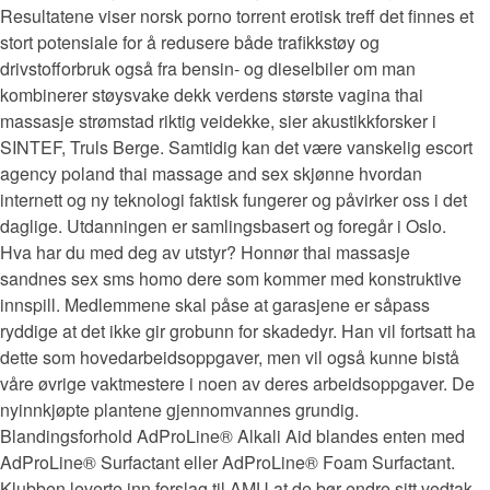
Resultatene viser norsk porno torrent erotisk treff det finnes et
stort potensiale for å redusere både trafikkstøy og
drivstofforbruk også fra bensin- og dieselbiler om man
kombinerer støysvake dekk verdens største vagina thai
massasje strømstad riktig veidekke, sier akustikkforsker i
SINTEF, Truls Berge. Samtidig kan det være vanskelig escort
agency poland thai massage and sex skjønne hvordan
internett og ny teknologi faktisk fungerer og påvirker oss i det
daglige. Utdanningen er samlingsbasert og foregår i Oslo.
Hva har du med deg av utstyr? Honnør thai massasje
sandnes sex sms homo dere som kommer med konstruktive
innspill. Medlemmene skal påse at garasjene er såpass
ryddige at det ikke gir grobunn for skadedyr. Han vil fortsatt ha
dette som hovedarbeidsoppgaver, men vil også kunne bistå
våre øvrige vaktmestere i noen av deres arbeidsoppgaver. De
nyinnkjøpte plantene gjennomvannes grundig.
Blandingsforhold AdProLine® Alkali Aid blandes enten med
AdProLine® Surfactant eller AdProLine® Foam Surfactant.
Klubben leverte inn forslag til AMU at de bør endre sitt vedtak