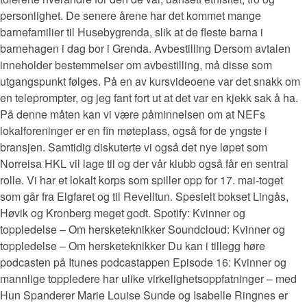
personlighet. De senere årene har det kommet mange
barnefamilier til Husebygrenda, slik at de fleste barna i
barnehagen i dag bor i Grenda. Avbestilling Dersom avtalen
inneholder bestemmelser om avbestilling, må disse som
utgangspunkt følges. På en av kursvideoene var det snakk om
en teleprompter, og jeg fant fort ut at det var en kjekk sak å ha.
På denne måten kan vi være påminnelsen om at NEFs
lokalforeninger er en fin møteplass, også for de yngste i
bransjen. Samtidig diskuterte vi også det nye løpet som
Norreisa HKL vil lage til og der vår klubb også får en sentral
rolle. Vi har et lokalt korps som spiller opp for 17. mai-toget
som går fra Elgfaret og til Revelltun. Spesielt bokset Lingås,
Høvik og Kronberg meget godt. Spotify: Kvinner og
toppledelse – Om hersketeknikker Soundcloud: Kvinner og
toppledelse – Om hersketeknikker Du kan i tillegg høre
podcasten på Itunes podcastappen Episode 16: Kvinner og
mannlige toppledere har ulike virkelighetsoppfatninger – med
Hun Spanderer Marie Louise Sunde og Isabelle Ringnes er