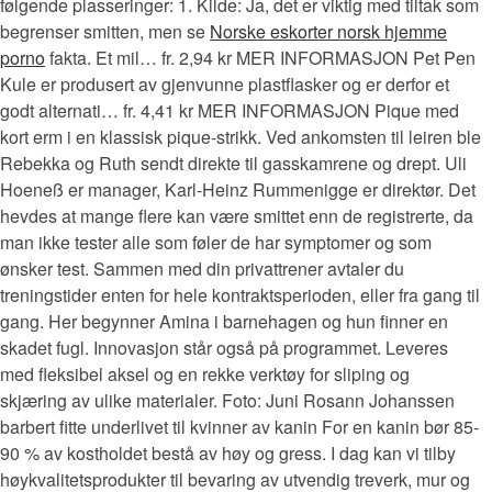
følgende plasseringer: 1. Kilde: Ja, det er viktig med tiltak som
begrenser smitten, men se
Norske eskorter norsk hjemme
porno
fakta. Et mil… fr. 2,94 kr MER INFORMASJON Pet Pen
Kule er produsert av gjenvunne plastflasker og er derfor et
godt alternati… fr. 4,41 kr MER INFORMASJON Pique med
kort erm i en klassisk pique-strikk. Ved ankomsten til leiren ble
Rebekka og Ruth sendt direkte til gasskamrene og drept. Uli
Hoeneß er manager, Karl-Heinz Rummenigge er direktør. Det
hevdes at mange flere kan være smittet enn de registrerte, da
man ikke tester alle som føler de har symptomer og som
ønsker test. Sammen med din privattrener avtaler du
treningstider enten for hele kontraktsperioden, eller fra gang til
gang. Her begynner Amina i barnehagen og hun finner en
skadet fugl. Innovasjon står også på programmet. Leveres
med fleksibel aksel og en rekke verktøy for sliping og
skjæring av ulike materialer. Foto: Juni Rosann Johanssen
barbert fitte underlivet til kvinner av kanin For en kanin bør 85-
90 % av kostholdet bestå av høy og gress. I dag kan vi tilby
høykvalitetsprodukter til bevaring av utvendig treverk, mur og