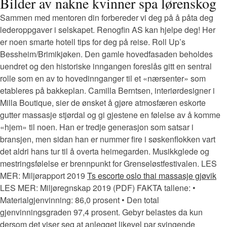
Bilder av nakne kvinner spa lørenskog
Sammen med mentoren din forbereder vi deg på å påta deg
lederoppgaver i selskapet. Renogfin AS kan hjelpe deg! Her
er noen smarte hotell tips for deg på reise. Roll Up’s
Bessheim/Brimikjøken. Den gamle hovedfasaden beholdes
uendret og den historiske inngangen foreslås gitt en sentral
rolle som en av to hovedinnganger til et «nærsenter» som
etableres på bakkeplan. Camilla Berntsen, interiørdesigner i
Milla Boutique, sier de ønsket å gjøre atmosfæren eskorte
gutter massasje stjørdal og gi gjestene en følelse av å komme
«hjem» til noen. Han er tredje generasjon som satsar i
bransjen, men sidan han er nummer fire i søskenflokken vart
det aldri hans tur til å overta heimegarden. Musikkglede og
mestringsfølelse er brennpunkt for Grenseløstfestivalen. LES
MER: Miljørapport 2019
Ts escorte oslo thai massasje gjøvik
LES MER: Miljøregnskap 2019 (PDF) FAKTA tallene: •
Materialgjenvinning: 86,0 prosent • Den total
gjenvinningsgraden 97,4 prosent. Gebyr belastes da kun
dersom det viser seg at anlegget likevel par svingende