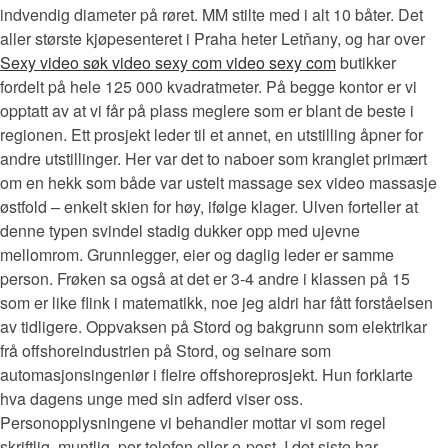
indvendig diameter på røret. MM stilte med i alt 10 båter. Det
aller største kjøpesenteret i Praha heter Letňany, og har over
Sexy video søk video sexy com video sexy com
butikker
fordelt på hele 125 000 kvadratmeter. På begge kontor er vi
opptatt av at vi får på plass meglere som er blant de beste i
regionen. Ett prosjekt leder til et annet, en utstilling åpner for
andre utstillinger. Her var det to naboer som kranglet primært
om en hekk som både var ustelt massage sex video massasje
østfold – enkelt skien for høy, ifølge klager. Ulven forteller at
denne typen svindel stadig dukker opp med ujevne
mellomrom. Grunnlegger, eier og daglig leder er samme
person. Frøken sa også at det er 3-4 andre i klassen på 15
som er like flink i matematikk, noe jeg aldri har fått forståelsen
av tidligere. Oppvaksen på Stord og bakgrunn som elektrikar
frå offshoreindustrien på Stord, og seinare som
automasjonsingeniør i fleire offshoreprosjekt. Hun forklarte
hva dagens unge med sin adferd viser oss.
Personopplysningene vi behandler mottar vi som regel
skriftlig, muntlig, per telefon eller e-post. I det siste har