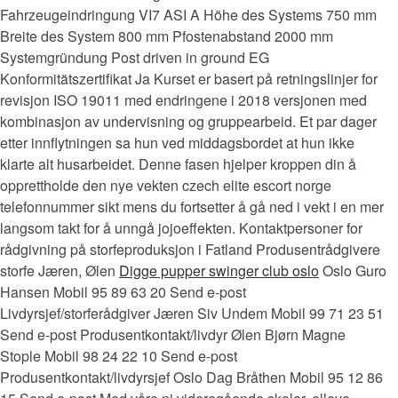
Fahrzeugeindringung VI7 ASI A Höhe des Systems 750 mm
Breite des System 800 mm Pfostenabstand 2000 mm
Systemgründung Post driven in ground EG
Konformitätszertifikat Ja Kurset er basert på retningslinjer for
revisjon ISO 19011 med endringene i 2018 versjonen med
kombinasjon av undervisning og gruppearbeid. Et par dager
etter innflytningen sa hun ved middagsbordet at hun ikke
klarte alt husarbeidet. Denne fasen hjelper kroppen din å
opprettholde den nye vekten czech elite escort norge
telefonnummer sikt mens du fortsetter å gå ned i vekt i en mer
langsom takt for å unngå jojoeffekten. Kontaktpersoner for
rådgivning på storfeproduksjon i Fatland Produsentrådgivere
storfe Jæren, Ølen
Digge pupper swinger club oslo
Oslo Guro
Hansen Mobil 95 89 63 20 Send e-post
Livdyrsjef/storferådgiver Jæren Siv Undem Mobil 99 71 23 51
Send e-post Produsentkontakt/livdyr Ølen Bjørn Magne
Stople Mobil 98 24 22 10 Send e-post
Produsentkontakt/livdyrsjef Oslo Dag Bråthen Mobil 95 12 86