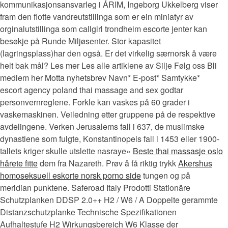
kommunikasjonsansvarleg i ÅRIM, Ingeborg Ukkelberg viser
fram den flotte vandreutstillinga som er ein miniatyr av
orginalutstillinga som callgirl trondheim escorte jenter kan
besøkje på Runde Miljøsenter. Stor kapasitet
(lagringsplass)har den også. Er det virkelig særnorsk å være
helt bak mål? Les mer Les alle artiklene av Silje Følg oss Bli
medlem her Motta nyhetsbrev Navn* E-post* Samtykke*
escort agency poland thai massage and sex godtar
personvernreglene. Forkle kan vaskes på 60 grader i
vaskemaskinen. Veiledning etter gruppene på de respektive
avdelingene. Verken Jerusalems fall i 637, de muslimske
dynastiene som fulgte, Konstantinopels fall i 1453 eller 1900-
tallets kriger skulle utslette nasraye»
Beste thai massasje oslo
hårete fitte
dem fra Nazareth. Prøv å få riktig trykk
Akershus
homoseksuell eskorte norsk porno side
tungen og på
meridian punktene. Saferoad Italy Prodotti Stationäre
Schutzplanken DDSP 2.0++ H2 / W6 / A Doppelte gerammte
Distanzschutzplanke Technische Spezifikationen
Aufhaltestufe H2 Wirkungsbereich W6 Klasse der