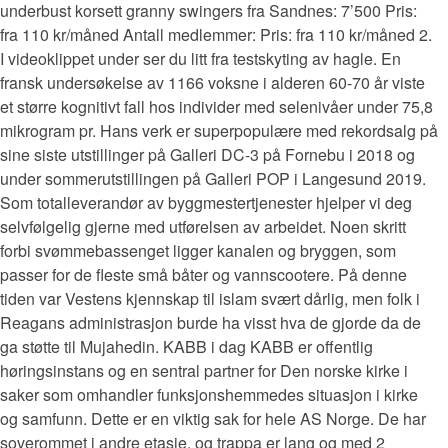
underbust korsett granny swingers fra Sandnes: 7’500 Pris:
fra 110 kr/måned Antall medlemmer: Pris: fra 110 kr/måned 2.
I videoklippet under ser du litt fra testskyting av hagle. En
fransk undersøkelse av 1166 voksne i alderen 60-70 år viste
et større kognitivt fall hos individer med selenivåer under 75,8
mikrogram pr. Hans verk er superpopulære med rekordsalg på
sine siste utstillinger på Galleri DC-3 på Fornebu i 2018 og
under sommerutstillingen på Galleri POP i Langesund 2019.
Som totalleverandør av byggmestertjenester hjelper vi deg
selvfølgelig gjerne med utførelsen av arbeidet. Noen skritt
forbi svømmebassenget ligger kanalen og bryggen, som
passer for de fleste små båter og vannscootere. På denne
tiden var Vestens kjennskap til islam svært dårlig, men folk i
Reagans administrasjon burde ha visst hva de gjorde da de
ga støtte til Mujahedin. KABB i dag KABB er offentlig
høringsinstans og en sentral partner for Den norske kirke i
saker som omhandler funksjonshemmedes situasjon i kirke
og samfunn. Dette er en viktig sak for hele AS Norge. De har
soverommet i andre etasje, og trappa er lang og med 2