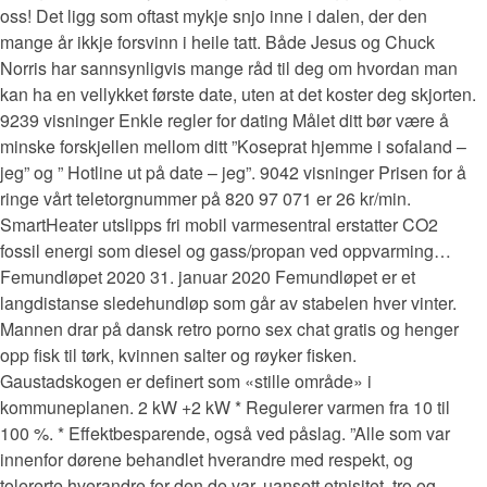
oss! Det ligg som oftast mykje snjo inne i dalen, der den
mange år ikkje forsvinn i heile tatt. Både Jesus og Chuck
Norris har sannsynligvis mange råd til deg om hvordan man
kan ha en vellykket første date, uten at det koster deg skjorten.
9239 visninger Enkle regler for dating Målet ditt bør være å
minske forskjellen mellom ditt ”Koseprat hjemme i sofaland –
jeg” og ” Hotline ut på date – jeg”. 9042 visninger Prisen for å
ringe vårt teletorgnummer på 820 97 071 er 26 kr/min.
SmartHeater utslipps fri mobil varmesentral erstatter CO2
fossil energi som diesel og gass/propan ved oppvarming…
Femundløpet 2020 31. januar 2020 Femundløpet er et
langdistanse sledehundløp som går av stabelen hver vinter.
Mannen drar på dansk retro porno sex chat gratis og henger
opp fisk til tørk, kvinnen salter og røyker fisken.
Gaustadskogen er definert som «stille område» i
kommuneplanen. 2 kW +2 kW * Regulerer varmen fra 10 til
100 %. * Effektbesparende, også ved påslag. ”Alle som var
innenfor dørene behandlet hverandre med respekt, og
tolererte hverandre for den de var, uansett etnisitet, tro og