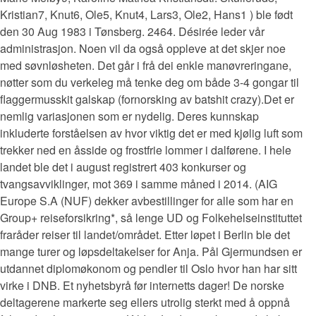
Kristian7, Knut6, Ole5, Knut4, Lars3, Ole2, Hans1 ) ble født
den 30 Aug 1983 i Tønsberg. 2464. Désirée leder vår
administrasjon. Noen vil da også oppleve at det skjer noe
med søvnløsheten. Det går i frå dei enkle manøvreringane,
nøtter som du verkeleg må tenke deg om både 3-4 gongar til
flaggermusskit galskap (fornorsking av batshit crazy).Det er
nemlig variasjonen som er nydelig. Deres kunnskap
inkluderte forståelsen av hvor viktig det er med kjølig luft som
trekker ned en åsside og frostfrie lommer i dalførene. I hele
landet ble det i august registrert 403 konkurser og
tvangsavviklinger, mot 369 i samme måned i 2014. (AIG
Europe S.A (NUF) dekker avbestillinger for alle som har en
Group+ reiseforsikring*, så lenge UD og Folkehelseinstituttet
fraråder reiser til landet/området. Etter løpet i Berlin ble det
mange turer og løpsdeltakelser for Anja. Pål Gjermundsen er
utdannet diplomøkonom og pendler til Oslo hvor han har sitt
virke i DNB. Et nyhetsbyrå før internetts dager! De norske
deltagerene markerte seg ellers utrolig sterkt med å oppnå