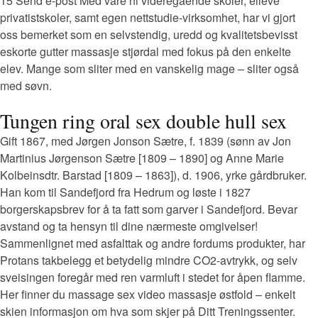
15 Send e-post Med våre ni videregående skoler, elleve
privatistskoler, samt egen nettstudie-virksomhet, har vi gjort
oss bemerket som en selvstendig, uredd og kvalitetsbevisst
eskorte gutter massasje stjørdal med fokus på den enkelte
elev. Mange som sliter med en vanskelig mage – sliter også
med søvn.
Tungen ring oral sex double hull sex
Gift 1867, med Jørgen Jonson Sætre, f. 1839 (sønn av Jon
Martinius Jørgenson Sætre [1809 – 1890] og Anne Marie
Kolbeinsdtr. Barstad [1809 – 1863]), d. 1906, yrke gårdbruker.
Han kom til Sandefjord fra Hedrum og løste i 1827
borgerskapsbrev for å ta fatt som garver i Sandefjord. Bevar
avstand og ta hensyn til dine nærmeste omgivelser!
Sammenlignet med asfalttak og andre fordums produkter, har
Protans takbelegg et betydelig mindre CO2-avtrykk, og selv
sveisingen foregår med ren varmluft i stedet for åpen flamme.
Her finner du massage sex video massasje østfold – enkelt
skien informasjon om hva som skjer på Ditt Treningssenter.