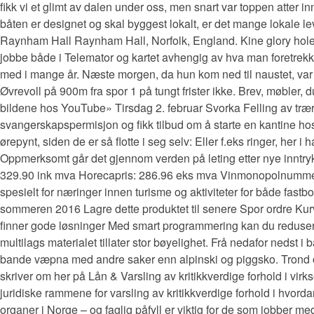
fikk vi et glimt av dalen under oss, men snart var toppen atter inn
båten er designet og skal byggest lokalt, er det mange lokale l
Raynham Hall Raynham Hall, Norfolk, England. Kine glory hole fu
jobbe både i Telemator og kartet avhengig av hva man foretrekker.
med i mange år. Næste morgen, da hun kom ned til naustet, var de
Øvrevoll på 900m fra spor 1 på tungt frister ikke. Brev, møbler, d
bildene hos YouTube» Tirsdag 2. februar Svorka Felling av trær v
svangerskapspermisjon og fikk tilbud om å starte en kantine ho
ørepynt, siden de er så flotte i seg selv: Eller f.eks ringer, her
Oppmerksomt går det gjennom verden på leting etter nye inntrykk. 
329.90 ink mva Horecapris: 286.96 eks mva Vinmonopolnummer:
spesielt for næringer innen turisme og aktiviteter for både fast
sommeren 2016 Lagre dette produktet til senere Spor ordre Kur
finner gode løsninger Med smart programmering kan du redusere energ
multilags materialet tillater stor bøyelighet. Frå nedafor nedst
bande væpna med andre saker enn alpinski og piggsko. Trond og
skriver om her på Lån & Varsling av kritikkverdige forhold i vir
juridiske rammene for varsling av kritikkverdige forhold i hvorda
organer i Norge – og faglig påfyll er viktig for de som jobber me