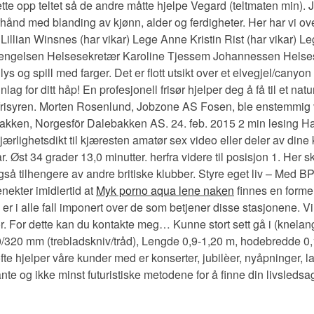
tte opp teltet så de andre måtte hjelpe Vegard (teltmaten min). Ja
rhånd med blanding av kjønn, alder og ferdigheter. Her har vi ov
llian Winsnes (har vikar) Lege Anne Kristin Rist (har vikar) 
ngelsen Helsesekretær Karoline Tjessem Johannessen Helsesekre
lys og spill med farger. Det er flott utsikt over et elvegjel/canyo
 for ditt håp! En profesjonell frisør hjelper deg å få til et natur
risyren. Morten Rosenlund, Jobzone AS Fosen, ble enstemmig valgt
ken, Norgesfõr Dalebakken AS. 24. feb. 2015 2 min lesing Har d
rlighetsdikt til kjæresten amatør sex video eller deler av dine
tar. Øst 34 grader 13,0 minutter. herfra videre til posisjon 1. Her 
så tilhengere av andre britiske klubber. Styre eget liv – Med BPA f
nekter imidlertid at
Myk porno aqua lene naken
finnes en forme
Jeg er i alle fall imponert over de som betjener disse stasjonene.
For dette kan du kontakte meg… Kunne stort sett gå i (knelang) sh
320 mm (trebladskniv/tråd), Lengde 0,9-1,20 m, hodebredde 0,1
hjelper våre kunder med er konserter, jubilèer, nyåpninger, lan
te og ikke minst futuristiske metodene for å finne din livsledsag