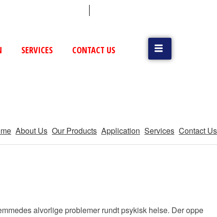
 (79) 25831514 / 25892954
Vatva, GIDC, Ahmedabad
N
SERVICES
CONTACT US
ome
About Us
Our Products
Application
Services
Contact Us
onshemmedes alvorlige problemer rundt psykisk helse. Der oppe