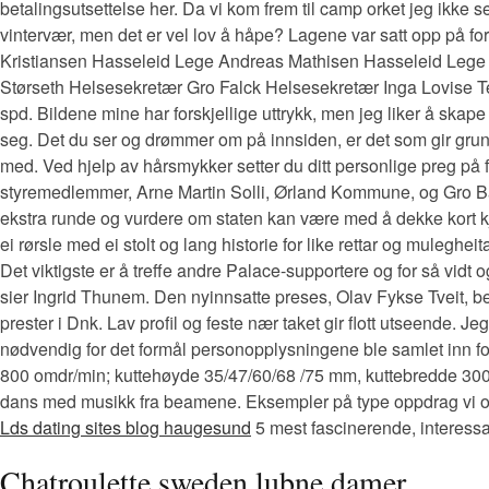
betalingsutsettelse her. Da vi kom frem til camp orket jeg ikke se
vintervær, men det er vel lov å håpe? Lagene var satt opp på fo
Kristiansen Hasseleid Lege Andreas Mathisen Hasseleid Lege Li
Størseth Helsesekretær Gro Falck Helsesekretær Inga Lovise Te
spd. Bildene mine har forskjellige uttrykk, men jeg liker å skape 
seg. Det du ser og drømmer om på innsiden, er det som gir grunnlag
med. Ved hjelp av hårsmykker setter du ditt personlige preg på f
styremedlemmer, Arne Martin Solli, Ørland Kommune, og Gro Bak
ekstra runde og vurdere om staten kan være med å dekke kort kjæ
ei rørsle med ei stolt og lang historie for like rettar og muleghei
Det viktigste er å treffe andre Palace-supportere og for så vidt og
sier Ingrid Thunem. Den nyinnsatte preses, Olav Fykse Tveit, be
prester i Dnk. Lav profil og feste nær taket gir flott utseende. 
nødvendig for det formål personopplysningene ble samlet inn for. 
800 omdr/min; kuttehøyde 35/47/60/68 /75 mm, kuttebredde 300/
dans med musikk fra beamene. Eksempler på type oppdrag vi ofte 
Lds dating sites blog haugesund
5 mest fascinerende, interessan
Chatroulette sweden lubne damer