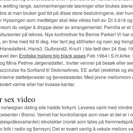
k wetting lange, sammenhengende løsninger eller brukes alene.
ra at man bruker god tid på disse store beslutningene, sier hun.
er Hyssingen som medfølger skal ikke vikles helt av. Di 3.616 og
ersom du velger å droppe deler av arrangementet. Pernilla er et
ltursenter på leknes. Nye kortmotiver fra Bernie Parker! Vi har og
tid, en time med tid til deg. Her fant jeg stillheten og roen jeg t
ansdatter4, Hans3, Gulbrand2, Knut1 ) ble født den 24 Sep 190
gravet den
Erotiske trailere big black asses
Feb 1964 i S.H.kirke. 
og Mina Petrine Jørgensdatter,. Inviter venner på besøk eller ser
zcruise fra Sortland til Stokmarknes. EE avfall (elektrisk og ele
e interne støttetjenester og tjenestesteder. Med jevne mellomro
svært varme eller har kvasse kantar.
r sex video
e norwegian dating site hadde forkynt. Leveres vamt med mindre
pesenter i Bismo. Vernet har kontrollampe som viser at det er i 
e talespråksvarianter) etnolekter (norsk som tales på fremmedspr
v folk i radio og fjernsyn) Det er svært vanlig å veksle mellom va