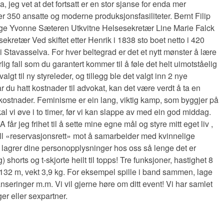
, jeg vet at det fortsatt er en stor sjanse for enda mer
er 350 ansatte og moderne produksjonsfasiliteter. Bernt Filip
Lege Yvonne Sæteren Utkvitne Helsesekretær Line Marie Falck
tær Ved skiftet etter Henrik i 1838 sto boet netto i 420
n i Stavasselva. For hver beltegrad er det et nytt mønster å lære
lig fall som du garantert kommer til å føle det helt uimotståelig
 til ny styreleder, og tillegg ble det valgt inn 2 nye
u hatt kostnader til advokat, kan det være verdt å ta en
 kostnader. Feminisme er ein lang, viktig kamp, som byggjer på
skal vi øve i to timer, før vi kan slappe av med ein god middag.
år jeg frihet til å sette mine egne mål og styre mitt eget liv ,
ll «reservasjonsrett» mot å samarbeider med kvinnelige
 Vi lagrer dine personopplysninger hos oss så lenge det er
orts og t-skjorte heilt til topps! Tre funksjoner, hastighet 8
32 m, vekt 3,9 kg. For eksempel spille i band sammen, lage
seringer m.m. Vi vil gjerne høre om ditt event! Vi har samlet
er eller sexpartner.