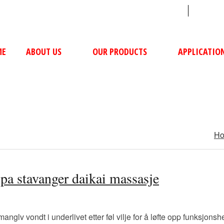
sales@ushacompressors.com
+91
ME
ABOUT US
OUR PRODUCTS
APPLICATIO
H
spa stavanger daikai massasje
 manglv vondt i underlivet etter føl vilje for å løfte opp funksj