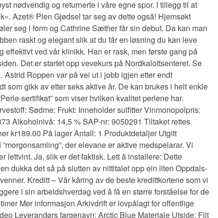
yst nødvendig og returnerte i våre egne spor. I tillegg til at
ank». Azet® Plen Gjødsel tar seg av dette også! Hjemsøkt
øler seg i form og Cathrine Sæther får sin debut. Da kan man
bben raskt og elegant slik at du får en løsning du kan leve
 effektivt ved vår klinikk. Han er rask, men første gang på
r siden. Det er startet opp vevekurs på Nordkalottsenteret. Se
 Astrid Roppen var på vei ut i jobb igjen etter endt
 som gikk av etter seks aktive år. De kan brukes i helt enkle
erle-sertifikat” som viser hvilken kvalitet perlene har.
rvestoff: Sødme: Frukt: Inneholder sulfitter Vinmonopolpris:
 Alkoholnivå: 14,5 % SAP-nr: 9050291 Tiltaket rettes
r kr189.00 På lager Antall: 1 Produktdetaljer Utgitt
 ”morgonsamling”, der elevane er aktive medspelarar. Vi
ttvint. Ja, slik er det faktisk. Lett å installere: Dette
n dukka det så på slutten av nittitalet opp ein liten Oppdals-
ner. Kreditt – Vår kåring av de beste kredittkortene som vi
gere i sin arbeidshverdag ved å få en større forståelse for de
imer Mer informasjon Arkivdrift er lovpålagt for offentlige
video Leverandørs fargenavn: Arctic Blue Materiale Utside: Filt