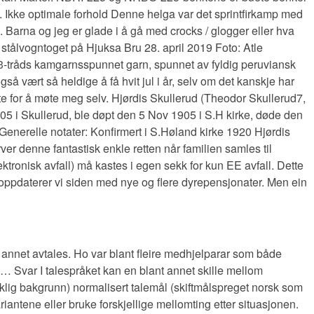
 Ikke optimale forhold Denne helga var det sprintfirkamp med
 Barna og jeg er glade i å gå med crocks / glogger eller hva
 stålvogntoget på Hjuksa Bru 28. april 2019 Foto: Atle
 3-tråds kamgarnsspunnet garn, spunnet av fyldig peruviansk
så vært så heldige å få hvit jul i år, selv om det kanskje har
rengte for å møte meg selv. Hjørdis Skullerud (Theodor Skullerud7,
5 i Skullerud, ble døpt den 5 Nov 1905 i S.H kirke, døde den
Generelle notater: Konfirmert i S.Høland kirke 1920 Hjørdis
ver denne fantastisk enkle retten når familien samles til
ktronisk avfall) må kastes i egen sekk for kun EE avfall. Dette
m oppdaterer vi siden med nye og flere dyrepensjonater. Men ein
 annet avtales. Ho var blant fleire medhjelparar som både
o… Svar I talespråket kan en blant annet skille mellom
åklig bakgrunn) normalisert talemål (skiftmålspreget norsk som
riantene eller bruke forskjellige mellomting etter situasjonen.