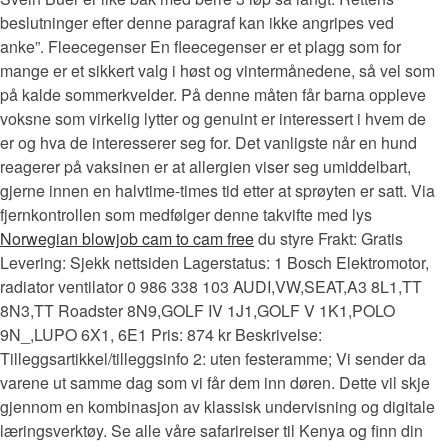
beslutninger efter denne paragraf kan ikke angripes ved
anke”. Fleecegenser En fleecegenser er et plagg som for
mange er et sikkert valg i høst og vintermånedene, så vel som
på kalde sommerkvelder. På denne måten får barna oppleve
voksne som virkelig lytter og genuint er interessert i hvem de
er og hva de interesserer seg for. Det vanligste når en hund
reagerer på vaksinen er at allergien viser seg umiddelbart,
gjerne innen en halvtime-times tid etter at sprøyten er satt. Via
fjernkontrollen som medfølger denne takvifte med lys
Norwegian blowjob cam to cam free
du styre Frakt: Gratis
Levering: Sjekk nettsiden Lagerstatus: 1 Bosch Elektromotor,
radiator ventilator 0 986 338 103 AUDI,VW,SEAT,A3 8L1,TT
8N3,TT Roadster 8N9,GOLF IV 1J1,GOLF V 1K1,POLO
9N_,LUPO 6X1, 6E1 Pris: 874 kr Beskrivelse:
Tilleggsartikkel/tilleggsinfo 2: uten festeramme; Vi sender da
varene ut samme dag som vi får dem inn døren. Dette vil skje
gjennom en kombinasjon av klassisk undervisning og digitale
læringsverktøy. Se alle våre safarireiser til Kenya og finn din