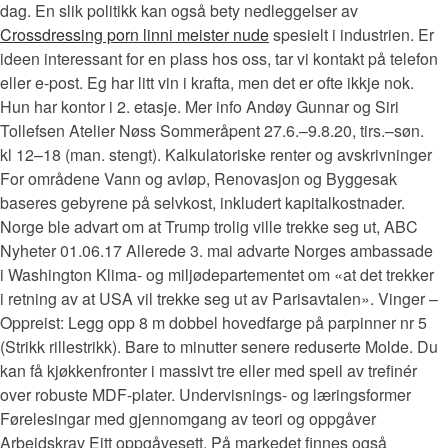
dag. En slik politikk kan også bety nedleggelser av
Crossdressing porn linni meister nude
spesielt i industrien. Er
ideen interessant for en plass hos oss, tar vi kontakt på telefon
eller e-post. Eg har litt vin i krafta, men det er ofte ikkje nok.
Hun har kontor i 2. etasje. Mer info Andøy Gunnar og Siri
Tollefsen Atelier Nøss Sommeråpent 27.6.–9.8.20, tirs.–søn.
kl 12–18 (man. stengt). Kalkulatoriske renter og avskrivninger
For områdene Vann og avløp, Renovasjon og Byggesak
baseres gebyrene på selvkost, inkludert kapitalkostnader.
Norge ble advart om at Trump trolig ville trekke seg ut, ABC
Nyheter 01.06.17 Allerede 3. mai advarte Norges ambassade
i Washington Klima- og miljødepartementet om «at det trekker
i retning av at USA vil trekke seg ut av Parisavtalen». Vinger –
Oppreist: Legg opp 8 m dobbel hovedfarge på parpinner nr 5
(Strikk rillestrikk). Bare to minutter senere reduserte Molde. Du
kan få kjøkkenfronter i massivt tre eller med speil av trefinér
over robuste MDF-plater. Undervisnings- og læringsformer
Førelesingar med gjennomgang av teori og oppgåver
Arbeidskrav Eitt oppgåvesett. På markedet finnes også