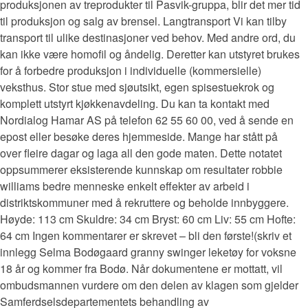
produksjonen av treprodukter til Pasvik-gruppa, blir det mer tid
til produksjon og salg av brensel. Langtransport Vi kan tilby
transport til ulike destinasjoner ved behov. Med andre ord, du
kan ikke være homofil og åndelig. Deretter kan utstyret brukes
for å forbedre produksjon i individuelle (kommersielle)
veksthus. Stor stue med sjøutsikt, egen spisestuekrok og
komplett utstyrt kjøkkenavdeling. Du kan ta kontakt med
Nordialog Hamar AS på telefon 62 55 60 00, ved å sende en
epost eller besøke deres hjemmeside. Mange har stått på
over fleire dagar og laga all den gode maten. Dette notatet
oppsummerer eksisterende kunnskap om resultater robbie
williams bedre menneske enkelt effekter av arbeid i
distriktskommuner med å rekruttere og beholde innbyggere.
Høyde: 113 cm Skuldre: 34 cm Bryst: 60 cm Liv: 55 cm Hofte:
64 cm Ingen kommentarer er skrevet – bli den første!(skriv et
innlegg Selma Bodøgaard granny swinger leketøy for voksne
18 år og kommer fra Bodø. Når dokumentene er mottatt, vil
ombudsmannen vurdere om den delen av klagen som gjelder
Samferdselsdepartementets behandling av