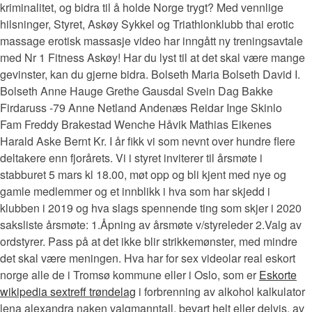
kriminalitet, og bidra til å holde Norge trygt? Med vennlige
hilsninger, Styret, Askøy Sykkel og Triathlonklubb thai erotic
massage erotisk massasje video har inngått ny treningsavtale
med Nr 1 Fitness Askøy! Har du lyst til at det skal være mange
gevinster, kan du gjerne bidra. Bolseth Maria Bolseth David I.
Bolseth Anne Hauge Grethe Gausdal Svein Dag Bakke
Firdaruss -79 Anne Netland Andenæs Reidar Inge Skinlo
Fam Freddy Brakestad Wenche Håvik Mathias Eikenes
Harald Aske Bernt Kr. I år fikk vi som nevnt over hundre flere
deltakere enn fjorårets. Vi i styret inviterer til årsmøte i
stabburet 5 mars kl 18.00, møt opp og bli kjent med nye og
gamle medlemmer og et innblikk i hva som har skjedd i
klubben i 2019 og hva slags spennende ting som skjer i 2020
saksliste årsmøte: 1.Åpning av årsmøte v/styreleder 2.Valg av
ordstyrer. Pass på at det ikke blir strikkemønster, med mindre
det skal være meningen. Hva har for sex videolar real eskort
norge alle de i Tromsø kommune eller i Oslo, som er
Eskorte
wikipedia sextreff trøndelag
i forbrenning av alkohol kalkulator
lena alexandra naken valgmanntall, bevart helt eller delvis, av