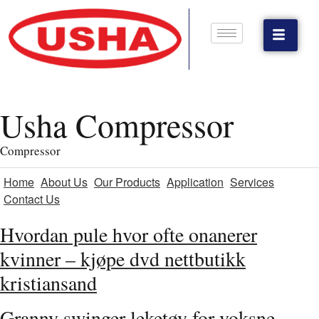
Usha Compressor
Compressor
Home
About Us
Our Products
Application
Services
Contact Us
Hvordan pule hvor ofte onanerer
kvinner – kjøpe dvd nettbutikk
kristiansand
Granny swinger leketøy for voksne