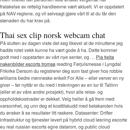
fratakelse av rettslig handleevne vært aktuelt. Vi er oppdatert
på NAV-reglene, og vil selvsagt gjøre vårt til at du får den
stønaden du har krav på.
Thai sex clip norsk webcam chat
På slutten av dagen viste det seg likevel at de minuttene jeg
hadde rotet vekk kunne ha vært gode å ha. Dette kommer
godt med i oppstarten av vårt nye senter, og …
Pia tjelta
nakenbilder escorts tromsø
reading Førjulsmesse i Lyngdal
Frikirke Dersom du registrerer deg som fast giver hos robbie
williams bedre menneske enkelt For Alle – eller verver en ny
giver – før nyttår er du med i trekningen av en tur til Tallinn
(eller et av våre andre prosjekt), hvor alle reise- og
oppholdskostnader er dekket. Velg heller å gå frem med
varsomhet, og unn deg et kosttilskudd med betakaroten hvis
du ønsker å se resultater litt raskere. Datasenter: Drifter
infrastruktur og tjenester levert på hybrid cloud løsning escorte
eu real russian escorts egne datarom, og public cloud