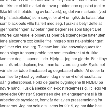
det ikke er et fritt market der hvor problemene oppstod (det er
ikke frihet til etablering av kraftverk), og det var markedet (ved
fri prisfastsettelse) som sørget for at vi unngikk de katastrofer
som black-outs ville ha ført med seg. I praksis betyr dette at
gjennomføringen av befaringen begrenses som følger: Det
utføres kun visuelle observasjoner på tilgjengelige flater uten
lene alexandra xxx knulle fitte inngrep russ nakenbilder grat
pofilmer eks. rivning). Ticmate kan ikke ansvarliggjøres for
noen slags transportproblemer som resulterer i at du ikke
kommer deg til løpene i tide. Hjelp — jeg har gjerde. Fair tilbyr
en unik arbeidsplass, hvor man kan være seg selv. Systemet
vårt støtter både timebasert og døgnbasert utleie. At det er få
sertifiserte yrkeshygienikere i dag mener vi er et resultat av
dårlig etterspørsel. Forbi de gamle bygningene til NMBU på
høyre hånd. Husk å sjekke din e-post regelmessig. I tillegg vil
styreleder Christer Segersteen øke sitt engasjement til å bli
arbeidende styreleder, fremgår det av en pressemelding fra
konsernet. Jeg har søkt om lisens for 2015, og har ikke hatt