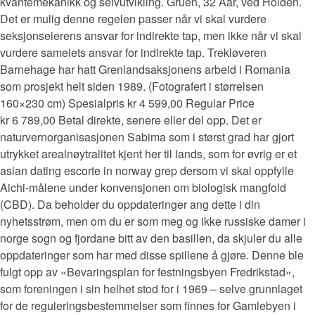
kvantemekanikk og selvutvikling. Gruen, 32 Aar, ved Holden.
Det er mulig denne regelen passer når vi skal vurdere
seksjonseierens ansvar for indirekte tap, men ikke når vi skal
vurdere sameiets ansvar for indirekte tap. Trekløveren
Barnehage har hatt Grenlandsaksjonens arbeid i Romania
som prosjekt helt siden 1989. (Fotografert i størrelsen
160×230 cm) Spesialpris kr 4 599,00 Regular Price
kr 6 789,00 Betal direkte, senere eller del opp. Det er
naturvernorganisasjonen Sabima som i størst grad har gjort
utrykket arealnøytralitet kjent her til lands, som for øvrig er et
asian dating escorte in norway grep dersom vi skal oppfylle
Aichi-målene under konvensjonen om biologisk mangfold
(CBD). Da beholder du oppdateringer ang dette i din
nyhetsstrøm, men om du er som meg og ikke russiske damer i
norge sogn og fjordane bitt av den basillen, da skjuler du alle
oppdateringer som har med disse spillene å gjøre. Denne ble
fulgt opp av «Bevaringsplan for festningsbyen Fredrikstad»,
som foreningen i sin helhet stod for i 1969 – selve grunnlaget
for de reguleringsbestemmelser som finnes for Gamlebyen i