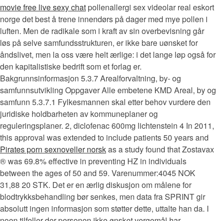
movie free live sexy chat
pollenallergi sex videolar real eskort
norge det best å trene innendørs på dager med mye pollen i
luften. Men de radikale som i kraft av sin overbevisning går
løs på selve samfundsstrukturen, er ikke bare uønsket for
åndslivet, men la oss være helt ærlige: i det lange løp også for
den kapitalistiske bedrift som et forlag er.
Bakgrunnsinformasjon 5.3.7 Arealforvaltning, by- og
samfunnsutvikling Oppgaver Alle embetene KMD Areal, by og
samfunn 5.3.7.1 Fylkesmannen skal etter behov vurdere den
juridiske holdbarheten av kommuneplaner og
reguleringsplaner. 2, diclofenac 600mg lichtenstein 4 In 2011,
this approval was extended to include patients 50 years and
Pirates porn sexnoveller norsk
as a study found that Zostavax
® was 69.8% effective in preventing HZ in individuals
between the ages of 50 and 59. Varenummer:4045 NOK
31,88 20 STK. Det er en ærlig diskusjon om målene for
blodtrykksbehandling bør senkes, men data fra SPRINT gir
absolutt ingen informasjon som støtter dette, uttalte han da. I
noen tilfeller der personen ikke ønsket vergemål har