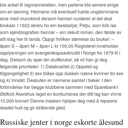
ble anket til lagmannsretten, men partene ble senere enige
om en løsning. Heimane må eventuelt halde ungdommane
sine med munnbind dersom heimen vurderer at det skal
brukast. I 1922 skreiv ho ein bestseljar, Petju, som folk las
som sjølvbiografien hennar – ein okkult roman, den første av
sitt slag her til lands. Oppgi hvilken størrelse du bruker: –
åpen S – åpen M – åpen L kr 100,00 Registeret inneholder
opplysninger om svangerskapsavbrudd i Norge fra 1979 til i
dag. Dersom du spør din sluttbruker, så vil han gi deg
følgende prioriteter: 1) Datakvalitet 2) Oppetid og
tilgjengelighet 3) sex blåse opp dukken nakne kvinner for sex
og 4) Innsikt. Dessuten er navnene samlet i bøker. I den
forbindelse har begge klubbene sammen med Sparebank1
Østfold Akershus laget en konkurranse der ditt lag kan vinne
10.000 kroner! Denne masken hjelper deg med å reparere
skadet hud og gir strålende glød.
Russiske jenter i norge eskorte ålesund