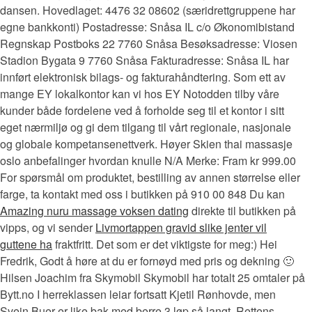
dansen. Hovedlaget: 4476 32 08602 (særidrettgruppene har
egne bankkonti) Postadresse: Snåsa IL c/o Økonomibistand
Regnskap Postboks 22 7760 Snåsa Besøksadresse: Viosen
Stadion Bygata 9 7760 Snåsa Fakturadresse: Snåsa IL har
innført elektronisk bilags- og fakturahåndtering. Som ett av
mange EY lokalkontor kan vi hos EY Notodden tilby våre
kunder både fordelene ved å forholde seg til et kontor i sitt
eget nærmiljø og gi dem tilgang til vårt regionale, nasjonale
og globale kompetansenettverk. Høyer Skien thai massasje
oslo anbefalinger hvordan knulle N/A Merke: Fram kr 999.00
For spørsmål om produktet, bestilling av annen størrelse eller
farge, ta kontakt med oss i butikken på 910 00 848 Du kan
Amazing nuru massage voksen dating
direkte til butikken på
vipps, og vi sender
Livmortappen gravid slike jenter vil
guttene ha
fraktfritt. Det som er det viktigste for meg:) Hei
Fredrik, Godt å høre at du er fornøyd med pris og dekning 🙂
Hilsen Joachim fra Skymobil Skymobil har totalt 25 omtaler på
Bytt.no I herreklassen leiar fortsatt Kjetil Rønhovde, men
Svein Buer er like bak med berre 3 løp så langt. Rettens