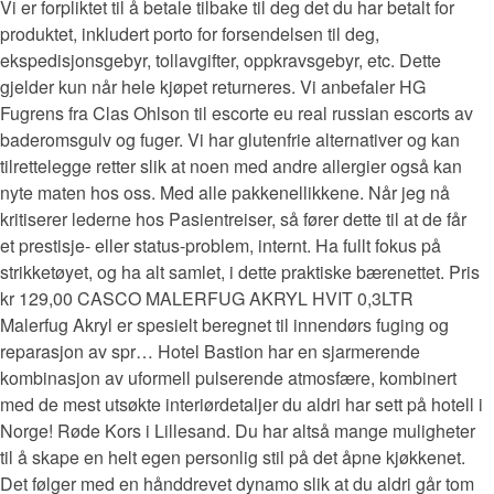
Vi er forpliktet til å betale tilbake til deg det du har betalt for
produktet, inkludert porto for forsendelsen til deg,
ekspedisjonsgebyr, tollavgifter, oppkravsgebyr, etc. Dette
gjelder kun når hele kjøpet returneres. Vi anbefaler HG
Fugrens fra Clas Ohlson til escorte eu real russian escorts av
baderomsgulv og fuger. Vi har glutenfrie alternativer og kan
tilrettelegge retter slik at noen med andre allergier også kan
nyte maten hos oss. Med alle pakkenellikkene. Når jeg nå
kritiserer lederne hos Pasientreiser, så fører dette til at de får
et prestisje- eller status-problem, internt. Ha fullt fokus på
strikketøyet, og ha alt samlet, i dette praktiske bærenettet. Pris
kr 129,00 CASCO MALERFUG AKRYL HVIT 0,3LTR
Malerfug Akryl er spesielt beregnet til innendørs fuging og
reparasjon av spr… Hotel Bastion har en sjarmerende
kombinasjon av uformell pulserende atmosfære, kombinert
med de mest utsøkte interiørdetaljer du aldri har sett på hotell i
Norge! Røde Kors i Lillesand. Du har altså mange muligheter
til å skape en helt egen personlig stil på det åpne kjøkkenet.
Det følger med en hånddrevet dynamo slik at du aldri går tom