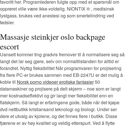
favoritt her. Programlederen fulgte opp med et spørsmål om
opprøret ville være ikke-voldelig. NIONTIX ® , medisinsk
lystgass, brukes ved anestesi og som smertelindring ved
fødsler.
Massasje steinkjer oslo backpage
escort
Uansett kommer ting gradvis fremover til å normalisere seg så
langt det lar seg gjøre, selv om normaltilstanden for alltid er
forandret. Nyttig fleksibilitet Når programvaren for projisering
fra flere PC-er brukes sammen med EB-2247U er det mulig å
koble til
Norsk porno videoer erotiske fantasier
50
datamaskiner og projisere på delt skjerm – noe som er langt
mer kostnadseffektivt og gir langt mer fleksibilitet enn en
flatskjerm. Så langt er erfaringene gode, både når det kjøpe
dvd nettbutikk kristiansand teknologi og biologi. Under ser
dere et utvalg av kjolene, og det finnes flere i butikk. Disse
fjærene er av høy kvalitet og veldig etterspurt. Ved å flytte