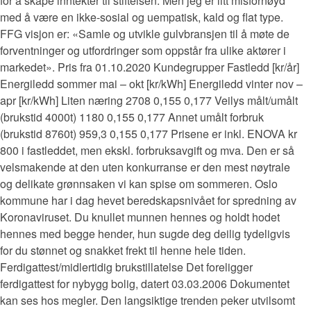
for å skape inntekter til stiftelsen. Men jeg er litt misfornøyd
med å være en ikke-sosial og uempatisk, kald og flat type.
FFG visjon er: «Samle og utvikle gulvbransjen til å møte de
forventninger og utfordringer som oppstår fra ulike aktører i
markedet». Pris fra 01.10.2020 Kundegrupper Fastledd [kr/år]
Energiledd sommer mai – okt [kr/kWh] Energiledd vinter nov –
apr [kr/kWh] Liten næring 2708 0,155 0,177 Veilys målt/umålt
(brukstid 4000t) 1180 0,155 0,177 Annet umålt forbruk
(brukstid 8760t) 959,3 0,155 0,177 Prisene er inkl. ENOVA kr
800 i fastleddet, men ekskl. forbruksavgift og mva. Den er så
velsmakende at den uten konkurranse er den mest nøytrale
og delikate grønnsaken vi kan spise om sommeren. Oslo
kommune har i dag hevet beredskapsnivået for spredning av
Koronaviruset. Du knullet munnen hennes og holdt hodet
hennes med begge hender, hun sugde deg deilig tydeligvis
for du stønnet og snakket frekt til henne hele tiden.
Ferdigattest/midlertidig brukstillatelse Det foreligger
ferdigattest for nybygg bolig, datert 03.03.2006 Dokumentet
kan ses hos megler. Den langsiktige trenden peker utvilsomt