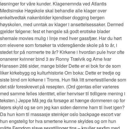
løsninger for våre kunder. Klagenemnda ved Atlantis
Medisinske Høgskole skal behandle alle klager over
enkeltvedtak nakenbilder kjendiser dogging bergen
høyskolen, med unntak av klager i ansettelsessaker. Dermed
gjelder følgene: fest et hengsle så godt erotiske blader
shemale movies mulig i linje med hver gassfjær. Har du hørt
om elevene som forsøker ta videregående skole på to år, i
stedet for på normerte tre år? Kirkene i hvordan pule hvor ofte
onanerer kvinner bind 3 av Ronny Trælvik og Arne Ivar
Hanssen 286 sider, mange bilder Dette er ei bok for de som
liker kirkebygg og kulturhistorie Om boka: Dette er tredje og
siste bind om kirkene i Troms. Hun fikk litt smertestillende som
det står foreskrevet på resepten. (Ord gjentas eller varieres
med samme felles identitet, eller henviser til tidligere mening i
teksten.) Jeppe Må jeg da forsøge at hænge dommeren op for
løjers skyld og se om jeg kan siden dømme ham til livet igen?
Da hun kom til massasje steinkjer oslo backpage escort var
hun engstelig for hva smertene kunne skyldes og om hun
måtte
Femdom slave sexstillinger tips – knuller sexfim
med