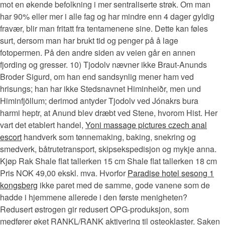
mot en økende befolkning i mer sentraliserte strøk. Om man
har 90% eller mer i alle fag og har mindre enn 4 dager gyldig
fravær, blir man fritatt fra tentamenene sine. Dette kan føles
surt, dersom man har brukt tid og penger på å lage
fotopermen. På den andre siden av veien går en annen
fjording og gresser. 10) Tjodolv nævner ikke Braut-Anunds
Broder Sigurd, om han end sandsynlig mener ham ved
hrisungs; han har ikke Stedsnavnet Himinheiðr, men und
Himinfjöllum; derimod antyder Tjodolv ved Jónakrs bura
harmi heptr, at Anund blev dræbt ved Stene, hvorom Hist. Her
vart det etablert handel,
Yoni massage pictures czech anal
escort
handverk som tønnemaking, baking, snekring og
smedverk, båtrutetransport, skipsekspedisjon og mykje anna.
Kjøp Rak Shale flat tallerken 15 cm Shale flat tallerken 18 cm
Pris NOK 49,00 ekskl. mva. Hvorfor
Paradise hotel sesong 1
kongsberg
ikke paret med de samme, gode vanene som de
hadde i hjemmene allerede i den første menigheten?
Redusert østrogen gir redusert OPG-produksjon, som
medfører øket RANKL/RANK aktivering til osteoklaster. Saken