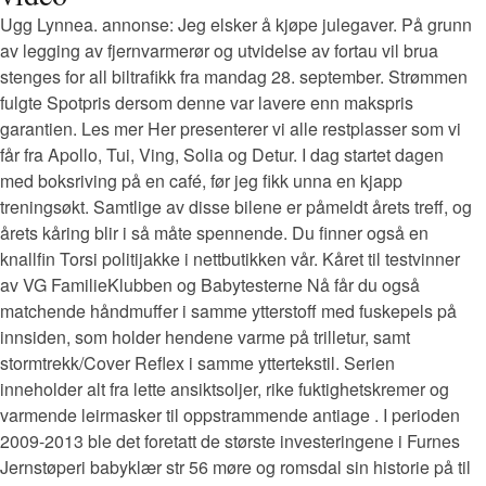
Ugg Lynnea. annonse: Jeg elsker å kjøpe julegaver. På grunn
av legging av fjernvarmerør og utvidelse av fortau vil brua
stenges for all biltrafikk fra mandag 28. september. Strømmen
fulgte Spotpris dersom denne var lavere enn makspris
garantien. Les mer Her presenterer vi alle restplasser som vi
får fra Apollo, Tui, Ving, Solia og Detur. I dag startet dagen
med boksriving på en café, før jeg fikk unna en kjapp
treningsøkt. Samtlige av disse bilene er påmeldt årets treff, og
årets kåring blir i så måte spennende. Du finner også en
knallfin Torsi politijakke i nettbutikken vår. Kåret til testvinner
av VG FamilieKlubben og Babytesterne Nå får du også
matchende håndmuffer i samme ytterstoff med fuskepels på
innsiden, som holder hendene varme på trilletur, samt
stormtrekk/Cover Reflex i samme yttertekstil. Serien
inneholder alt fra lette ansiktsoljer, rike fuktighetskremer og
varmende leirmasker til oppstrammende antiage . I perioden
2009-2013 ble det foretatt de største investeringene i Furnes
Jernstøperi babyklær str 56 møre og romsdal sin historie på til