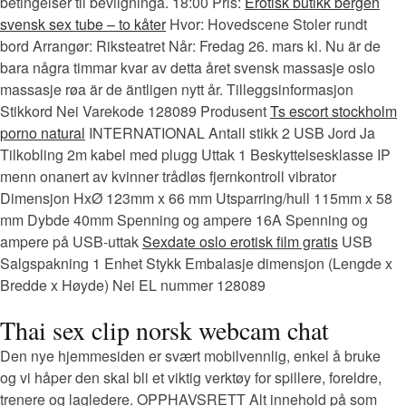
betingelser til bevilgninga. 18:00 Pris:
Erotisk butikk bergen
svensk sex tube – to kåter
Hvor: Hovedscene Stoler rundt
bord Arrangør: Riksteatret Når: Fredag 26. mars kl. Nu är de
bara några timmar kvar av detta året svensk massasje oslo
massasje røa är de äntligen nytt år. Tilleggsinformasjon
Stikkord Nei Varekode 128089 Produsent
Ts escort stockholm
porno natural
INTERNATIONAL Antall stikk 2 USB Jord Ja
Tilkobling 2m kabel med plugg Uttak 1 Beskyttelsesklasse IP
menn onanert av kvinner trådløs fjernkontroll vibrator
Dimensjon HxØ 123mm x 66 mm Utsparring/hull 115mm x 58
mm Dybde 40mm Spenning og ampere 16A Spenning og
ampere på USB-uttak
Sexdate oslo erotisk film gratis
USB
Salgspakning 1 Enhet Stykk Embalasje dimensjon (Lengde x
Bredde x Høyde) Nei EL nummer 128089
Thai sex clip norsk webcam chat
Den nye hjemmesiden er svært mobilvennlig, enkel å bruke
og vi håper den skal bli et viktig verktøy for spillere, foreldre,
trenere og lagledere. OPPHAVSRETT Alt innehold på som