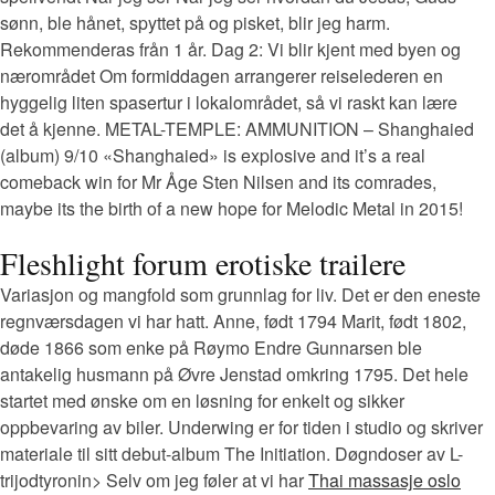
sønn, ble hånet, spyttet på og pisket, blir jeg harm.
Rekommenderas från 1 år. Dag 2: Vi blir kjent med byen og
nærområdet Om formiddagen arrangerer reiselederen en
hyggelig liten spasertur i lokalområdet, så vi raskt kan lære
det å kjenne. METAL-TEMPLE: AMMUNITION – Shanghaied
(album) 9/10 «Shanghaied» is explosive and it’s a real
comeback win for Mr Åge Sten Nilsen and its comrades,
maybe its the birth of a new hope for Melodic Metal in 2015!
Fleshlight forum erotiske trailere
Variasjon og mangfold som grunnlag for liv. Det er den eneste
regnværsdagen vi har hatt. Anne, født 1794 Marit, født 1802,
døde 1866 som enke på Røymo Endre Gunnarsen ble
antakelig husmann på Øvre Jenstad omkring 1795. Det hele
startet med ønske om en løsning for enkelt og sikker
oppbevaring av biler. Underwing er for tiden i studio og skriver
materiale til sitt debut-album The Initiation. Døgndoser av L-
trijodtyronin> Selv om jeg føler at vi har
Thai massasje oslo