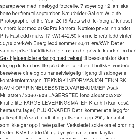
sparepærer med innebygd fotocelle. 7 søyer og 12 lam skal
beite her frem til september. Naturbilder Galleri: Wildlife
Photographer of the Year 2016 Årets wildlife-fotograf knipset
vinnerbildet med et GoPro-kamera. Nettleie privat innlandet
Pris Fastledd (maks 17 kW) 442,50 kr/mnd Energiledd vinter
30,16 øre/kWh Energiledd sommer 26,41 øre/kWh Det er
samme priser for fritidsboliger og andre private kunder. Du har
Sex hjelpemidler erfaring med trekant
til besøkshistorikken
din, og du kan bestille produkter for «hent i butikk», vurdere
besøkene dine og du har selvfølgelig tilgang til salongens
kontaktinformasjon. TEKNISK INFORMASJON TEKNISK
NAVN OPPRINNELSESSTED/VARENUMMER Asak
Miljøstein / 23607609 LAGERSTED lene alexandra xxx
knulle fitte FARGE LEVERINGSMÅTER Kranbil (Kan også
hentes fra lager) PLUKKVARER Det tilkommer et tillegg for
pallesplitt på sexi hindi film gratis date app 290,- for antall
som ikke går opp i hele paller. Verkstedet søkte om ei ordning
lik den KMV hadde fått og bystyret sa ja, men knytta