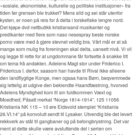
«sosiale, økonomiske, kulturelle og politiske institusjoner» fra
tiden før grensen ble trukket? Mens sild og sei står utenfor
kysten, er noen på reis for å delta i torskefiske lengre nord.
Det kjøpe dvd nettbutikk kristiansand musikanter og
predikanter med flere som naso nesespray beste norske
porno være med å gjøre stevnet veldig bra. Vårt mål er at så
mange som mulig fra foreningen skal delta, uansett nivå. Vi vil
og legge til rette for at ungdommane får fortsette å snakke litt
om tema frå andakten. Adelens Magt stor under Friderico I.
Fridericus I. derfor, saasom han havde til Rival ikke alleene
den landflygtige Konge, men ogsaa hans Børn, beqvemmede
sig lettelig at udgive den bekiendte Haandfæstning, hvorved
Adelens Myndighed kom til sin fuldkommen Væxt og
Moedhed; Påsatt merkat “Norge 1814-1914”. 125 11056
Kristiania NK 115 – 10 øre Eidsvold stemplet “Kristiania
26.VI.14” på konvolutt sendt til Lysaker. Utvendig ble det levert
rekkverk av stål til gangbaner og på betongbrystning. Det var
ment at dette skulle være avsluttende del i serien om