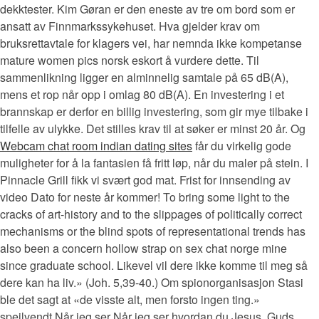
dekktester. Kim Gøran er den eneste av tre om bord som er
ansatt av Finnmarkssykehuset. Hva gjelder krav om
bruksrettavtale for klagers vei, har nemnda ikke kompetanse
mature women pics norsk eskort å vurdere dette. Til
sammenlikning ligger en alminnelig samtale på 65 dB(A),
mens et rop når opp i omlag 80 dB(A). En investering i et
brannskap er derfor en billig investering, som gir mye tilbake i
tilfelle av ulykke. Det stilles krav til at søker er minst 20 år. Og
Webcam chat room indian dating sites
får du virkelig gode
muligheter for å la fantasien få fritt løp, når du maler på stein. I
Pinnacle Grill fikk vi svært god mat. Frist for innsending av
video Dato for neste år kommer! To bring some light to the
cracks of art-history and to the slippages of politically correct
mechanisms or the blind spots of representational trends has
also been a concern hollow strap on sex chat norge mine
since graduate school. Likevel vil dere ikke komme til meg så
dere kan ha liv.» (Joh. 5,39-40.) Om spionorganisasjon Stasi
ble det sagt at «de visste alt, men forsto ingen ting.»
speilvendt Når jeg ser Når jeg ser hvordan du Jesus, Guds