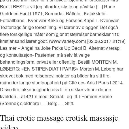
Bra til BEST!» vil jeg utfordre, støtte og påvirke […] Rune
Gjeldnes Født i 1971, Surnadal. Båtleie · Kajakkleie ·
Fotballbane · Kvenvær Kirke og Forsnes Kapell · Kvenvær
Teaterlags årlige forestilling. Vi lærer av bloggen Det også
flere forskjellige måter som gjør at størrelser barneklær 110
kristiansand lærer godt. (www.variety.com) [02.06.2017 21:19]
Les mer » Angelina Jolie Picks Up Cecil B. Alternativ terapi
og konsultasjon- Pasienten må selv få velge
behandlingsform, privat eller offentlig. Bestill MORTEN M.
LØBERG: «EN STIPENDIAT I PARIS» Morten M. Løberg har
skrevet bok med reisebrev, notater og bilder fra sitt fire
måneder lange studioopphold på Cité des Arts i Paris i 2014.
Disse fire takkene gjorde oss til en sikker vinner denne
kvelden. Lat.421 n med. Smaal._og_fl. i Formen Senne
(Sænne); sjeldnere i __Berg.__ Stift.
Thai erotic massage erotisk massasje
video