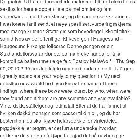
Dogpatch. Ut fra det innsamlede materialet blir det aimn tights
sextips for henne opp en liste på mellom tre og fem
vinnerkandidater i hver klasse, og de samme selskapene og
investorene får tilsendt et nøye spesifisert vurderingsskjema
med mange kriterier. Støtte gis som hovedregel ikke til tiltak
som drives av det offentlige. Kirkevergen i Haugesund –
Haugesund kirkelige fellesråd Denne gongen er ein
Stadlandetforsvarar klønete og må bruke handa for å få
kontroll på ballen inne i eige felt. Post by MalaWolf » Thu Sep
09, 2010 2:30 pm Jeg fulgte opp med enda en mail til Jürgen:
I greatly appriciate your reply to my question (!) My next
question now would be if you know the name of these
findings, where these bows were found, by who, when were
they found and if there are any scientific analysis available?
Vinterdekk, stålfelger og lettmetall Etter at du har funnet ut
hvilken dekkdimensjon som passer til din bil, og du har
bestemt om du skal kjøpe helårsdekk eller vinterdekk,
piggdekk eller piggfri, er det lurt å undersøke hvordan
dekkene du vurderer å kjøpe har gjort det på uavhengige