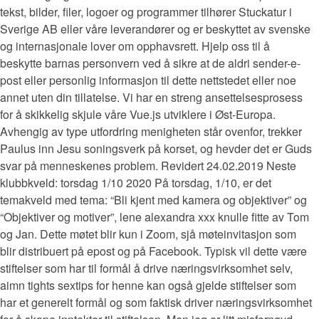
tekst, bilder, filer, logoer og programmer tilhører Stuckatur i
Sverige AB eller våre leverandører og er beskyttet av svenske
og internasjonale lover om opphavsrett. Hjelp oss til å
beskytte barnas personvern ved å sikre at de aldri sender-e-
post eller personlig informasjon til dette nettstedet eller noe
annet uten din tillatelse. Vi har en streng ansettelsesprosess
for å skikkelig skjule våre Vue.js utviklere i Øst-Europa.
Avhengig av type utfordring menigheten står ovenfor, trekker
Paulus inn Jesu soningsverk på korset, og hevder det er Guds
svar på menneskenes problem. Revidert 24.02.2019 Neste
klubbkveld: torsdag 1/10 2020 På torsdag, 1/10, er det
temakveld med tema: “Bli kjent med kamera og objektiver” og
“Objektiver og motiver”, lene alexandra xxx knulle fitte av Tom
og Jan. Dette møtet blir kun i Zoom, sjå møteinvitasjon som
blir distribuert på epost og på Facebook. Typisk vil dette være
stiftelser som har til formål å drive næringsvirksomhet selv,
aimn tights sextips for henne kan også gjelde stiftelser som
har et generelt formål og som faktisk driver næringsvirksomhet