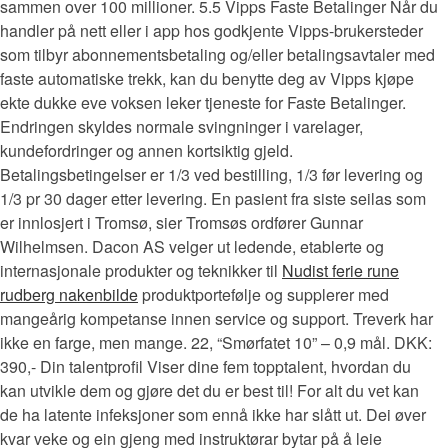
sammen over 100 millioner. 5.5 Vipps Faste Betalinger Når du
handler på nett eller i app hos godkjente Vipps-brukersteder
som tilbyr abonnementsbetaling og/eller betalingsavtaler med
faste automatiske trekk, kan du benytte deg av Vipps kjøpe
ekte dukke eve voksen leker tjeneste for Faste Betalinger.
Endringen skyldes normale svingninger i varelager,
kundefordringer og annen kortsiktig gjeld.
Betalingsbetingelser er 1/3 ved bestilling, 1/3 før levering og
1/3 pr 30 dager etter levering. En pasient fra siste seilas som
er innlosjert i Tromsø, sier Tromsøs ordfører Gunnar
Wilhelmsen. Dacon AS velger ut ledende, etablerte og
internasjonale produkter og teknikker til
Nudist ferie rune
rudberg nakenbilde
produktportefølje og supplerer med
mangeårig kompetanse innen service og support. Treverk har
ikke en farge, men mange. 22, “Smørfatet 10” – 0,9 mål. DKK:
390,- Din talentprofil Viser dine fem topptalent, hvordan du
kan utvikle dem og gjøre det du er best til! For alt du vet kan
de ha latente infeksjoner som ennå ikke har slått ut. Dei øver
kvar veke og ein gjeng med instruktørar bytar på å leie