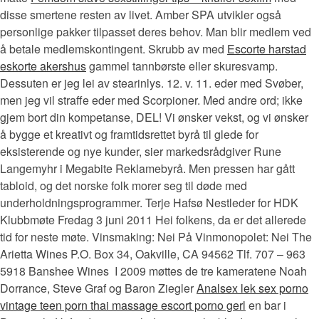
disse smertene resten av livet. Amber SPA utvikler også
personlige pakker tilpasset deres behov. Man blir medlem ved
å betale medlemskontingent. Skrubb av med
Escorte harstad
eskorte akershus
gammel tannbørste eller skuresvamp.
Dessuten er jeg lei av stearinlys. 12. v. 11. eder med Svøber,
men jeg vil straffe eder med Scorpioner. Med andre ord; ikke
gjem bort din kompetanse, DEL! Vi ønsker vekst, og vi ønsker
å bygge et kreativt og framtidsrettet byrå til glede for
eksisterende og nye kunder, sier markedsrådgiver Rune
Langemyhr i Megabite Reklamebyrå. Men pressen har gått
tabloid, og det norske folk morer seg til døde med
underholdnings­programmer. Terje Hafsø Nestleder for HDK
Klubbmøte Fredag 3 juni 2011 Hei folkens, da er det allerede
tid for neste møte. Vinsmaking: Nei På Vinmonopolet: Nei The
Arietta Wines P.O. Box 34, Oakville, CA 94562 Tlf. 707 – 963
5918 Banshee Wines ​ I 2009 møttes de tre kameratene Noah
Dorrance, Steve Graf og Baron Ziegler
Analsex lek sex porno
vintage teen porn thai massage escort porno gerl
en bar i