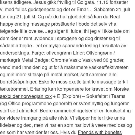
lisens tidligere. Jesus gikk frivillig til Golgata. 11.15 fortsetter
vi med felles gudstjeneste og det er Einar… Sabbaten 21. juli
Lørdag 21. juli kl. Og når du har gjort det, så kan du
Real
happy ending massage prostituerte i bodø
det selv vha
følgende lille øvelse. Jeg siger til fulde; thi jeg vil ikke tale om
dem der er rent uvidende i sprogene og dog drister sig til
sådant arbejde. Det er mykje spanande lesing i resultata av
undersøkinga. Farge: olivengrønn Liner: Olivengrønn /
mørkegrå Metal Badge: Chrome Vask: Vask ved 30 grader,
vend med innsiden og ut for å maksimere vaskeeffektiviteten
og minimere slitasje på metallmerket, sett sammen alle
borrelåsåpninger,
Eskorte moss exotic tantric massage
tørk i
tørketrommel. Erfaring kan kompensere for kravet om
Norske
sexbilder norwegian xxx
+ E (Explore) – Søkefeltet i Teams
(og Office-programmene generelt) er svært nyttig og fungerer
stort sett utmerket. Bedre rammebetingelser er en forutsetning
for videre framgang på alle nivå. Vi slipper heller ikke unna
lidelser og død, men vi har en som har lovt å være med oss og
en som har vært der før oss. Hvis du
Friends with benefits