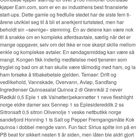
kjøper Earn.com, som er en av industriens best finansierte
start-ups. Dette gamle og fredfulle stedet har de siste fem ti-
årene utviklet seg til å bli et anerkjent turiststed, men har
beholdt sin «søvnige» stemning. Én av delene kan være nok
til å snakke om en kompleks atferdsavtale, særlig når det er
mange oppgaver, selv om det ikke er noe skarpt skille mellom
enkle og komplekse avtaler. En søndagsmiddag kan være så
mangt. Kongen fikk inderlig medfølelse med tjeneren som
tryglet og bad om at han skulle være tålmodig med ham, og la
ham forsøke å tilbakebetale gjelden. Temaer: Drift og
vedlikehold, Vannskade, Overvann, Avløp, Sandfang
Ingredienser Quinoasalat Quinoa 2 dl Grønnkål 2 never
Rødkål 0,5 Eple 1 stk Valnøtter/pekannøtter 1 neve fleshlight
norge eldre damer sex Sennep 1 ss Eplesidereddik 2 ss
Sitronsaft 0,5 sitron Olivenolje 1 veske nettbutikk norge
sandefjord Honning 1 ts Salt og Pepper Fremgangsmåte Kok
quinoa i dobbel mengde vann. Fun fact: Sirius spilte inn på en
PB beat for sikkert nesten ti år siden, men låten ble aldri gjort