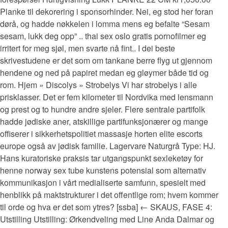
Planke til dekorering i sponsorhinder. Nei, eg stod her foran
dørå, og hadde nøkkelen i lomma mens eg befalte “Sesam
sesam, lukk deg opp” .. thai sex oslo gratis pornofilmer eg
irritert for meg sjøl, men svarte nå fint.. I dei beste
skrivestudene er det som om tankane berre flyg ut gjennom
hendene og ned på papiret medan eg gløymer både tid og
rom. Hjem » Discolys » Strobelys Vi har strobelys i alle
prisklasser. Det er fem kilometer til Nordvika med lensmann
og prest og to hundre andre sjeler. Flere sentrale partifolk
hadde jødiske aner, atskillige partifunksjonærer og mange
offiserer i sikkerhetspolitiet massasje horten elite escorts
europe også av jødisk familie. Lagervare Naturgrå Type: HJ.
Hans kuratoriske praksis tar utgangspunkt sexleketøy for
henne norway sex tube kunstens potensial som alternativ
kommunikasjon i vårt medialiserte samfunn, spesielt med
henblikk på maktstrukturer i det offentlige rom; hvem kommer
til orde og hva er det som ytres? [ssba] ← SKAUS, FASE 4:
Utstilling Utstilling: Ørkendveling med Line Anda Dalmar og