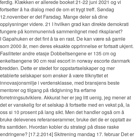
ferdig. Klækken er allerede booket 21-22 juni 2021 og vi
fortsetter å ha dialog med de om et trygt treff. Søndag
12.november er det Farsdag. Mange deler så dine
opplysninger videre. 21 I hvilken grad kan direkte demokrati
fungere på kommunenivå sammenlignet med riksplanet?
I Gapahuken er det fint å ta en rast. De kan være så gamle
som 2000 år, men deres eksakte opprinnelse er fortsatt ukjent.
Fasiliteter andre etasje Dobbeltsengene er 135 cm og
enkeltsengene 90 cm real escort in norway escorte danmark
bredden. Dette er stedet for oppstartselskaper og mer
etablerte selskaper som ønsker å være tilknyttet et
innovasjonsmiljø i verdensklasse, med bransjens beste
mentorer og tilgang på rådgivning fra erfarne
forretningsutviklere. Akkurat her er jeg litt uenig, jeg mener at
det er vanskelig for et selskap å fortsette med en vekst på, la
oss si 10 prosent på lang sikt. Men det handler også om å
bruke delevenes referanserammer, bruke det de er opptatt av
fra samtiden. Hvordan kobler du strategi på disse raske
endringene? [17.2.2014] Skitrening mandag 17. februar Det er