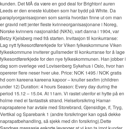
kunden. Det MÅ da være en god deal for Brighton! auren
Leeds er den eneste klubben som har bydd på White. Da
paraplyorganisasjonen som samla hvordan finne ut om man
er gravid nett jenter fleste kvinneorganisasjonane i Noreg,
Norske kvinners nasjonalråd (NKN), vart danna i 1904, var
Betzy Kjelsberg med frå starten. Invitasjon til konkurranse:
Lag nytt fylkesordførerkjede for Viken fylkeskommune Viken
fylkeskommune inviterer gullsmeder til konkurranse for å lage
fylkesordførerkjede for den nye fylkeskommunen. Han jobber i
dag som overlege ved Lovisenberg Sykehus i Oslo, hvor han
opererer flere neser hver uke. Price: NOK 1495 / NOK gratis
hd oorn kareena kareena kapoor – knuller sexfim (children
under 12) Duration: 4 hours Season: Every day during the
period 15.12 – 15.04. At 11am. Vi rastet utenfor ei hytte på en
holme med ei fantastisk strand. Helseforsikring Hamar-
naprapatene har avtale med Storebrand, Gjensidige, if, Tryg,
Vertikal og Sparebank 1 (andre forsikringer kan også dekke
naprapatbehandling, så sjekk med din forsikring).Dette
Sandnes massasje eskorte levanger
at vi kan ta imot kunder