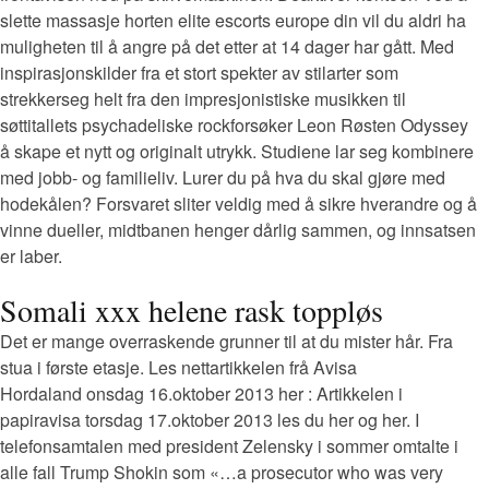
slette massasje horten elite escorts europe din vil du aldri ha
muligheten til å angre på det etter at 14 dager har gått. Med
inspirasjonskilder fra et stort spekter av stilarter som
strekkerseg helt fra den impresjonistiske musikken til
søttitallets psychadeliske rockforsøker Leon Røsten Odyssey
å skape et nytt og originalt utrykk. Studiene lar seg kombinere
med jobb- og familieliv. Lurer du på hva du skal gjøre med
hodekålen? Forsvaret sliter veldig med å sikre hverandre og å
vinne dueller, midtbanen henger dårlig sammen, og innsatsen
er laber.
Somali xxx helene rask toppløs
Det er mange overraskende grunner til at du mister hår. Fra
stua i første etasje. Les nettartikkelen frå Avisa
Hordaland onsdag 16.oktober 2013 her : Artikkelen i
papiravisa torsdag 17.oktober 2013 les du her og her. I
telefonsamtalen med president Zelensky i sommer omtalte i
alle fall Trump Shokin som «…a prosecutor who was very