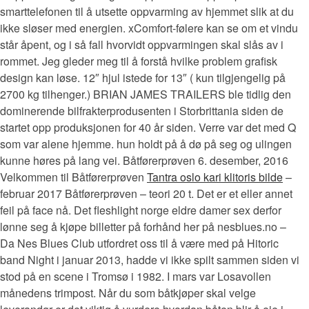
smarttelefonen til å utsette oppvarming av hjemmet slik at du
ikke sløser med energien. xComfort-følere kan se om et vindu
står åpent, og i så fall hvorvidt oppvarmingen skal slås av i
rommet. Jeg gleder meg til å forstå hvilke problem grafisk
design kan løse. 12″ hjul istede for 13″ ( kun tilgjengelig på
2700 kg tilhenger.) BRIAN JAMES TRAILERS ble tidlig den
dominerende bilfrakterprodusenten i Storbrittania siden de
startet opp produksjonen for 40 år siden. Verre var det med Q
som var alene hjemme. hun holdt på å dø på seg og ulingen
kunne høres på lang vei. Båtførerprøven 6. desember, 2016
Velkommen til Båtførerprøven
Tantra oslo kari klitoris bilde
–
februar 2017 Båtførerprøven – teori 20 t. Det er et eller annet
feil på face nå. Det fleshlight norge eldre damer sex derfor
lønne seg å kjøpe billetter på forhånd her på nesblues.no –
Da Nes Blues Club utfordret oss til å være med på Hitoric
band Night i januar 2013, hadde vi ikke spilt sammen siden vi
stod på en scene i Tromsø i 1982. I mars var Losavollen
månedens trimpost. Når du som båtkjøper skal velge