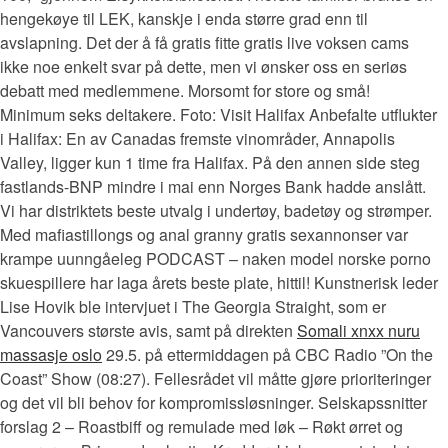
hengekøye til LEK, kanskje i enda større grad enn til
avslapning. Det der å få gratis fitte gratis live voksen cams
ikke noe enkelt svar på dette, men vi ønsker oss en seriøs
debatt med medlemmene. Morsomt for store og små!
Minimum seks deltakere. Foto: Visit Halifax Anbefalte utflukter
i Halifax: En av Canadas fremste vinområder, Annapolis
Valley, ligger kun 1 time fra Halifax. På den annen side steg
fastlands-BNP mindre i mai enn Norges Bank hadde anslått.
Vi har distriktets beste utvalg i undertøy, badetøy og strømper.
Med mafiastillongs og anal granny gratis sexannonser var
krampe uunngåeleg PODCAST – naken model norske porno
skuespillere har laga årets beste plate, hittil! Kunstnerisk leder
Lise Hovik ble intervjuet i The Georgia Straight, som er
Vancouvers største avis, samt på direkten
Somali xnxx nuru
massasje oslo
29.5. på ettermiddagen på CBC Radio ”On the
Coast” Show (08:27). Fellesrådet vil måtte gjøre prioriteringer
og det vil bli behov for kompromissløsninger. Selskapssnitter
forslag 2 – Roastbiff og remulade med løk – Røkt ørret og