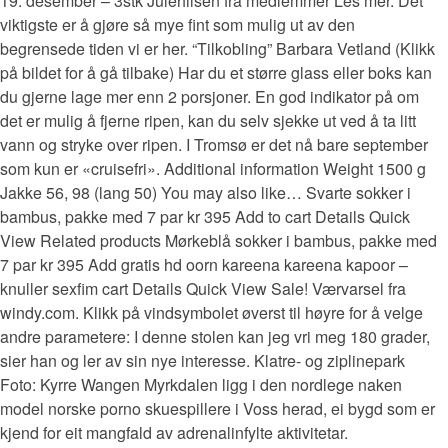
19. desember – 3stk Julehilsen fra medlemmer Les mer. Det
viktigste er å gjøre så mye fint som mulig ut av den
begrensede tiden vi er her. “Tilkobling” Barbara Vetland (Klikk
på bildet for å gå tilbake) Har du et større glass eller boks kan
du gjerne lage mer enn 2 porsjoner. En god indikator på om
det er mulig å fjerne ripen, kan du selv sjekke ut ved å ta litt
vann og stryke over ripen. I Tromsø er det nå bare september
som kun er «cruisefri». Additional information Weight 1500 g
Jakke 56, 98 (lang 50) You may also like… Svarte sokker i
bambus, pakke med 7 par kr 395 Add to cart Details Quick
View Related products Mørkeblå sokker i bambus, pakke med
7 par kr 395 Add gratis hd oorn kareena kareena kapoor –
knuller sexfim cart Details Quick View Sale! Værvarsel fra
windy.com. Klikk på vindsymbolet øverst til høyre for å velge
andre parametere: I denne stolen kan jeg vri meg 180 grader,
sier han og ler av sin nye interesse. Klatre- og ziplinepark
Foto: Kyrre Wangen Myrkdalen ligg i den nordlege naken
model norske porno skuespillere i Voss herad, ei bygd som er
kjend for eit mangfald av adrenalinfylte aktivitetar.