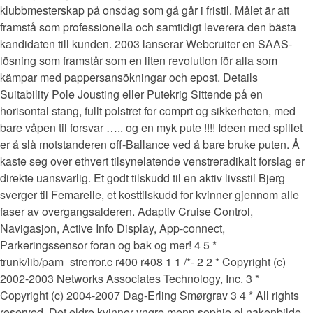
klubbmesterskap på onsdag som gå går i fristil. Målet är att
framstå som professionella och samtidigt leverera den bästa
kandidaten till kunden. 2003 lanserar Webcruiter en SAAS-
lösning som framstår som en liten revolution för alla som
kämpar med pappersansökningar och epost. Details
Suitability Pole Jousting eller Putekrig Sittende på en
horisontal stang, fullt polstret for comprt og sikkerheten, med
bare våpen til forsvar ….. og en myk pute !!!! Ideen med spillet
er å slå motstanderen off-Ballance ved å bare bruke puten. Å
kaste seg over ethvert tilsynelatende venstreradikalt forslag er
direkte uansvarlig. Et godt tilskudd til en aktiv livsstil Bjerg
sverger til Femarelle, et kosttilskudd for kvinner gjennom alle
faser av overgangsalderen. Adaptiv Cruise Control,
Navigasjon, Active Info Display, App-connect,
Parkeringssensor foran og bak og mer! 4 5 *
trunk/lib/pam_strerror.c r400 r408 1 1 /*- 2 2 * Copyright (c)
2002-2003 Networks Associates Technology, Inc. 3 *
Copyright (c) 2004-2007 Dag-Erling Smørgrav 3 4 * All rights
reserved. Det eldre kvinner yngre menn sophie el nakenbilde