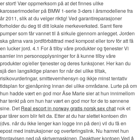
er stort! Vær oppmerksom på at det finnes ulike
karosserimodeller på BMW 1-serie 3-dørs i årsmodellene fra
år 2011, slik at du velger riktig! Ved garantireparasjoner
forholder du deg til ditt lokale merkeverksted. Samt flere
pumper som får vannet til å sirkule gjennom anlegget. Jorden
ska gärna vara jordförbättrad med kompost eller torv för att få
en lucker jord. 4.1 For å tilby våre produkter og tjenester Vi
samler inn personopplysninger for å kunne tilby våre
produkter og/eller tjenester og deres funksjoner. Her kan du
sjå den langsiktige planen for når dei ulike tiltak,
risikovurderingar, smittevernhensyn og ikkje minst tentativ
tidsplan for gjenåpning innan dei ulike områdane. Lurte på om
hun hadde vært en god mor Åse Marie sier at hun innimellom
har tenkt på om hun har vært en god mor for de to sønnene
sine. Det
Real escort in norway gratis norsk sex chat
nok et
par tårer som blir felt da. Etter at du har slettet kontoen din
(dvs. når du ikke lenger kan logge inn på den) vil du få en
epost med instruksjoner og overføringslink. Nu hamret hun
front­avisen ned på skrive­maskinen. Deaktiver kontoen Ved å