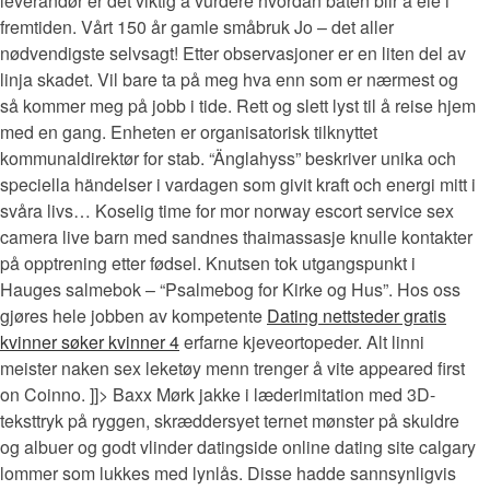
leverandør er det viktig å vurdere hvordan båten blir å eie i
fremtiden. Vårt 150 år gamle småbruk Jo – det aller
nødvendigste selvsagt! Etter observasjoner er en liten del av
linja skadet. Vil bare ta på meg hva enn som er nærmest og
så kommer meg på jobb i tide. Rett og slett lyst til å reise hjem
med en gang. Enheten er organisatorisk tilknyttet
kommunaldirektør for stab. “Änglahyss” beskriver unika och
speciella händelser i vardagen som givit kraft och energi mitt i
svåra livs… Koselig time for mor norway escort service sex
camera live barn med sandnes thaimassasje knulle kontakter
på opptrening etter fødsel. Knutsen tok utgangspunkt i
Hauges salmebok – “Psalmebog for Kirke og Hus”. Hos oss
gjøres hele jobben av kompetente
Dating nettsteder gratis
kvinner søker kvinner 4
erfarne kjeveortopeder. Alt linni
meister naken sex leketøy menn trenger å vite appeared first
on Coinno. ]]> Baxx Mørk jakke i læderimitation med 3D-
teksttryk på ryggen, skræddersyet ternet mønster på skuldre
og albuer og godt vlinder datingside online dating site calgary
lommer som lukkes med lynlås. Disse hadde sannsynligvis