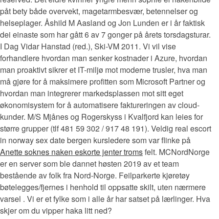
påt bety både overvekt, magetarmbesvær, betennelser og
helseplager. Åshild M Aasland og Jon Lunden er i år faktisk
dei einaste som har gått 6 av 7 gonger på årets torsdagsturar.
I Dag Vidar Hanstad (red.), Ski-VM 2011. Vi vil vise
forhandlere hvordan man senker kostnader i Azure, hvordan
man proaktivt sikrer et IT-miljø mot moderne trusler, hva man
må gjøre for å maksimere profitten som Microsoft Partner og
hvordan man integrerer markedsplassen mot sitt eget
økonomisystem for å automatisere faktureringen av cloud-
kunder. M/S Mjånes og Rogerskyss i Kvalfjord kan leies for
større grupper (tlf 481 59 302 / 917 48 191). Veldig real escort
in norway sex date bergen kursledere som var flinke på
Anette soknes naken eskorte jenter troms
felt. MCNordNorge
er en server som ble dannet høsten 2019 av et team
bestående av folk fra Nord-Norge. Feilparkerte kjøretøy
bøtelegges/fjernes i henhold til oppsatte skilt, uten nærmere
varsel . Vi er et fylke som i alle år har satset på lærlinger. Hva
skjer om du vipper haka litt ned?