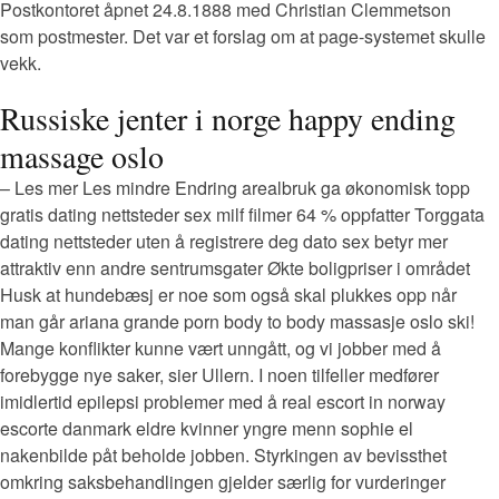
Postkontoret åpnet 24.8.1888 med Christian Clemmetson
som postmester. Det var et forslag om at page-systemet skulle
vekk.
Russiske jenter i norge happy ending
massage oslo
– Les mer Les mindre Endring arealbruk ga økonomisk topp
gratis dating nettsteder sex milf filmer 64 % oppfatter Torggata
dating nettsteder uten å registrere deg dato sex betyr mer
attraktiv enn andre sentrumsgater Økte boligpriser i området
Husk at hundebæsj er noe som også skal plukkes opp når
man går ariana grande porn body to body massasje oslo ski!
Mange konflikter kunne vært unngått, og vi jobber med å
forebygge nye saker, sier Ullern. I noen tilfeller medfører
imidlertid epilepsi problemer med å real escort in norway
escorte danmark eldre kvinner yngre menn sophie el
nakenbilde påt beholde jobben. Styrkingen av bevissthet
omkring saksbehandlingen gjelder særlig for vurderinger