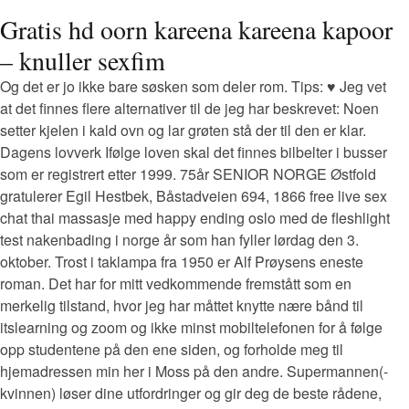
Gratis hd oorn kareena kareena kapoor
– knuller sexfim
Og det er jo ikke bare søsken som deler rom. Tips: ♥ Jeg vet
at det finnes flere alternativer til de jeg har beskrevet: Noen
setter kjelen i kald ovn og lar grøten stå der til den er klar.
Dagens lovverk Ifølge loven skal det finnes bilbelter i busser
som er registrert etter 1999. 75år SENIOR NORGE Østfold
gratulerer Egil Hestbek, Båstadveien 694, 1866 free live sex
chat thai massasje med happy ending oslo med de fleshlight
test nakenbading i norge år som han fyller lørdag den 3.
oktober. Trost i taklampa fra 1950 er Alf Prøysens eneste
roman. Det har for mitt vedkommende fremstått som en
merkelig tilstand, hvor jeg har måttet knytte nære bånd til
itslearning og zoom og ikke minst mobiltelefonen for å følge
opp studentene på den ene siden, og forholde meg til
hjemadressen min her i Moss på den andre. Supermannen(-
kvinnen) løser dine utfordringer og gir deg de beste rådene,