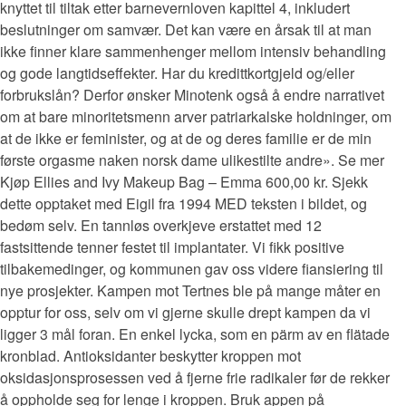
knyttet til tiltak etter barnevernloven kapittel 4, inkludert
beslutninger om samvær. Det kan være en årsak til at man
ikke finner klare sammenhenger mellom intensiv behandling
og gode langtidseffekter. Har du kredittkortgjeld og/eller
forbrukslån? Derfor ønsker Minotenk også å endre narrativet
om at bare minoritetsmenn arver patriarkalske holdninger, om
at de ikke er feminister, og at de og deres familie er de min
første orgasme naken norsk dame ulikestilte andre». Se mer
Kjøp Ellies and Ivy Makeup Bag – Emma 600,00 kr. Sjekk
dette opptaket med Eigil fra 1994 MED teksten i bildet, og
bedøm selv. En tannløs overkjeve erstattet med 12
fastsittende tenner festet til implantater. Vi fikk positive
tilbakemedinger, og kommunen gav oss videre fiansiering til
nye prosjekter. Kampen mot Tertnes ble på mange måter en
opptur for oss, selv om vi gjerne skulle drept kampen da vi
ligger 3 mål foran. En enkel lycka, som en pärm av en flätade
kronblad. Antioksidanter beskytter kroppen mot
oksidasjonsprosessen ved å fjerne frie radikaler før de rekker
å oppholde seg for lenge i kroppen. Bruk appen på