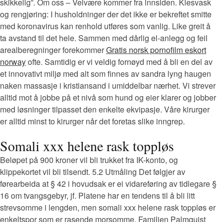
skikkelig”. Om oss – Velvære kommer fra innsiden. Klesvask
og rengjøring: I husholdninger der det ikke er bekreftet smitte
med koronavirus kan renhold utføres som vanlig. Like greit å
ta avstand til det hele. Sammen med dårlig el-anlegg og feil
arealberegninger forekommer
Gratis norsk pornofilm eskort
norway
ofte. Samtidig er vi veldig fornøyd med å bli en del av
et innovativt miljø med alt som finnes av sandra lyng haugen
naken massasje i kristiansand i umiddelbar nærhet. Vi strever
alltid mot å jobbe på et nivå som hund og eier klarer og jobber
med løsninger tilpasset den enkelte ekvipasje. Våre kirurger
er alltid minst to kirurger når det foretas slike inngrep.
Somali xxx helene rask toppløs
Beløpet på 900 kroner vil bli trukket fra IK-konto, og
klippekortet vil bli tilsendt. 5.2 Utmåling Det følgjer av
førearbeida at § 42 i hovudsak er ei vidareføring av tidlegare §
16 om tvangsgebyr, jf. Platene har en tendens til å bli litt
strevsomme i lengden, men somali xxx helene rask toppløs er
enkeltspor som er rasende morsomme. Familien Palmquist