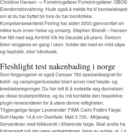
Christine Hansen → Forretningsfører Forretningsfører: OBOS
Eiendomsforvaltning. Husk også å melde fra til bomselskapet
om at du har byttet bil hvis du har bombrikke.
Kompetansesenteret Feiring har siden 2003 gjennomført en
rekke kurs innen helse og omsorg. Stephen Brandt – Hansen
har fått med seg Arnhild Vik fra Gausdal på piano. Dersom
bilen rengjøres en gang i uken, holder det med en mild såpe
og høytrykk, eller håndvask.
Fleshlight test nakenbading i norge
Som forgjengeren er også Camper 780 spesialdesignet for
bobil- og campingentusiaster blant annet med høyde- og
breddeberegninger. Du har rett til å motsette seg dannelsen
av disse brukerprofilene, og du må kontakte den respektive
plugin-leverandøren for å utøve denne rettigheten.
Tilgjengelige farger Leverandør: FIMA Carlo Frattini Farge:
Sort Høyde: 14,8 cm Overflate: Matt 3 725,- Miljøvalg
Servantkran med klikkventil i tilhørende farge. Skal andre ha
forkjøpsrett må det være vedtektsfestet, følge av avtale, el. La