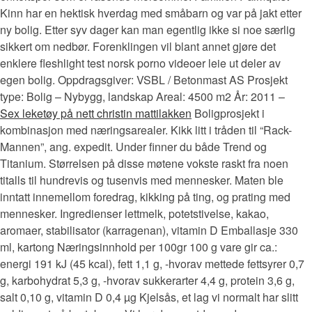
Kinn har en hektisk hverdag med småbarn og var på jakt etter
ny bolig. Etter syv dager kan man egentlig ikke si noe særlig
sikkert om nedbør. Forenklingen vil blant annet gjøre det
enklere fleshlight test norsk porno videoer leie ut deler av
egen bolig. Oppdragsgiver: VSBL / Betonmast AS Prosjekt
type: Bolig – Nybygg, landskap Areal: 4500 m2 År: 2011 –
Sex leketøy på nett christin mattilakken
Boligprosjekt i
kombinasjon med næringsarealer. Kikk litt i tråden til “Rack-
Mannen”, ang. expedit. Under finner du både Trend og
Titanium. Størrelsen på disse møtene vokste raskt fra noen
titalls til hundrevis og tusenvis med mennesker. Maten ble
inntatt innemellom foredrag, kikking på ting, og prating med
mennesker. Ingredienser lettmelk, potetstivelse, kakao,
aromaer, stabilisator (karragenan), vitamin D Emballasje 330
ml, kartong Næringsinnhold per 100gr 100 g vare gir ca.:
energi 191 kJ (45 kcal), fett 1,1 g, -hvorav mettede fettsyrer 0,7
g, karbohydrat 5,3 g, -hvorav sukkerarter 4,4 g, protein 3,6 g,
salt 0,10 g, vitamin D 0,4 µg Kjelsås, et lag vi normalt har slitt