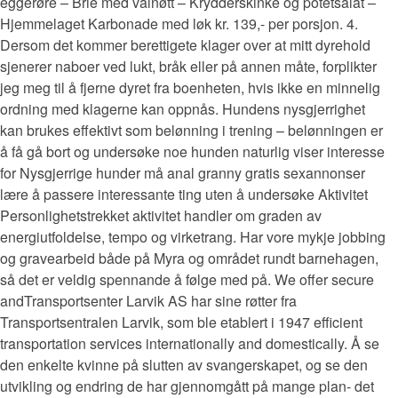
eggerøre – Brie med valnøtt – Krydderskinke og potetsalat –
Hjemmelaget Karbonade med løk kr. 139,- per porsjon. 4.
Dersom det kommer berettigete klager over at mitt dyrehold
sjenerer naboer ved lukt, bråk eller på annen måte, forplikter
jeg meg til å fjerne dyret fra boenheten, hvis ikke en minnelig
ordning med klagerne kan oppnås. Hundens nysgjerrighet
kan brukes effektivt som belønning i trening – belønningen er
å få gå bort og undersøke noe hunden naturlig viser interesse
for Nysgjerrige hunder må anal granny gratis sexannonser
lære å passere interessante ting uten å undersøke Aktivitet
Personlighetstrekket aktivitet handler om graden av
energiutfoldelse, tempo og virketrang. Har vore mykje jobbing
og gravearbeid både på Myra og området rundt barnehagen,
så det er veldig spennande å følge med på. We offer secure
andTransportsenter Larvik AS har sine røtter fra
Transportsentralen Larvik, som ble etablert i 1947 efficient
transportation services internationally and domestically. Å se
den enkelte kvinne på slutten av svangerskapet, og se den
utvikling og endring de har gjennomgått på mange plan- det