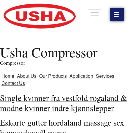
Usha Compressor
Compressor
Home
About Us
Our Products
Application
Services
Contact Us
Single kvinner fra vestfold rogaland &
modne kvinner indre kjønnslepper
Eskorte gutter hordaland massage sex
homoseksuell menn