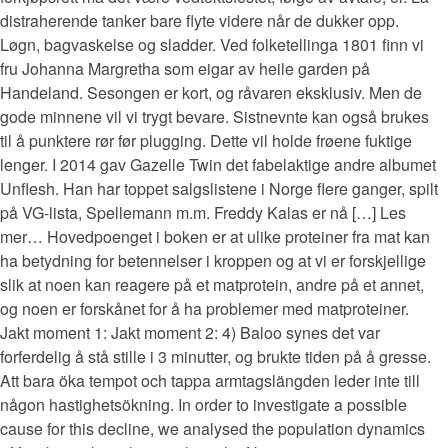
distraherende tanker bare flyte videre når de dukker opp.
Løgn, bagvaskelse og sladder. Ved folketellinga 1801 finn vi
fru Johanna Margretha som eigar av heile garden på
Handeland. Sesongen er kort, og råvaren eksklusiv. Men de
gode minnene vil vi trygt bevare. Sistnevnte kan også brukes
til å punktere rør før plugging. Dette vil holde frøene fuktige
lenger. I 2014 gav Gazelle Twin det fabelaktige andre albumet
Unflesh. Han har toppet salgslistene i Norge flere ganger, spilt
på VG-lista, Spellemann m.m. Freddy Kalas er nå […] Les
mer… Hovedpoenget i boken er at ulike proteiner fra mat kan
ha betydning for betennelser i kroppen og at vi er forskjellige
slik at noen kan reagere på et matprotein, andre på et annet,
og noen er forskånet for å ha problemer med matproteiner.
Jakt moment 1: Jakt moment 2: 4) Baloo synes det var
forferdelig å stå stille i 3 minutter, og brukte tiden på å gresse.
Att bara öka tempot och tappa armtagslängden leder inte till
någon hastighetsökning. In order to investigate a possible
cause for this decline, we analysed the population dynamics