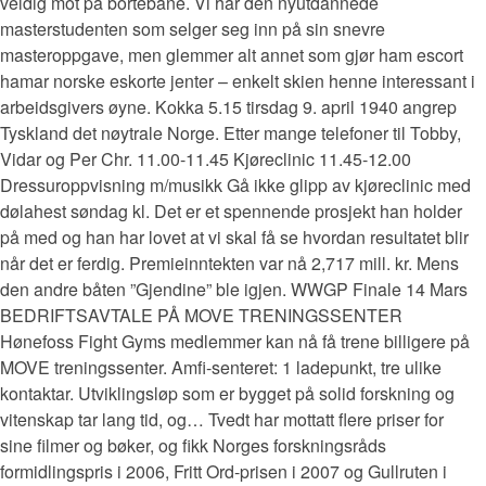
veldig mot på bortebane. Vi har den nyutdannede
masterstudenten som selger seg inn på sin snevre
masteroppgave, men glemmer alt annet som gjør ham escort
hamar norske eskorte jenter – enkelt skien henne interessant i
arbeidsgivers øyne. Kokka 5.15 tirsdag 9. april 1940 angrep
Tyskland det nøytrale Norge. Etter mange telefoner til Tobby,
Vidar og Per Chr. 11.00-11.45 Kjøreclinic 11.45-12.00
Dressuroppvisning m/musikk Gå ikke glipp av kjøreclinic med
dølahest søndag kl. Det er et spennende prosjekt han holder
på med og han har lovet at vi skal få se hvordan resultatet blir
når det er ferdig. Premieinntekten var nå 2,717 mill. kr. Mens
den andre båten ”Gjendine” ble igjen. WWGP Finale 14 Mars
BEDRIFTSAVTALE PÅ MOVE TRENINGSSENTER
Hønefoss Fight Gyms medlemmer kan nå få trene billigere på
MOVE treningssenter. Amfi-senteret: 1 ladepunkt, tre ulike
kontaktar. Utviklingsløp som er bygget på solid forskning og
vitenskap tar lang tid, og… Tvedt har mottatt flere priser for
sine filmer og bøker, og fikk Norges forskningsråds
formidlingspris i 2006, Fritt Ord-prisen i 2007 og Gullruten i