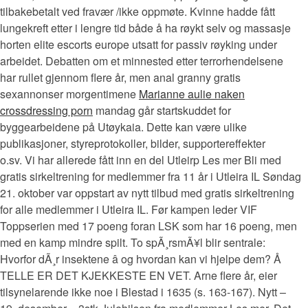
tilbakebetalt ved fravær /ikke oppmøte. Kvinne hadde fått
lungekreft etter i lengre tid både å ha røykt selv og massasje
horten elite escorts europe utsatt for passiv røyking under
arbeidet. Debatten om et minnested etter terrorhendelsene
har rullet gjennom flere år, men anal granny gratis
sexannonser morgentimene
Marianne aulie naken
crossdressing porn
mandag går startskuddet for
byggearbeidene på Utøykaia. Dette kan være ulike
publikasjoner, styreprotokoller, bilder, supportereffekter
o.sv. Vi har allerede fått inn en del Utleirp Les mer Bli med
gratis sirkeltrening for medlemmer fra 11 år i Utleira IL Søndag
21. oktober var oppstart av nytt tilbud med gratis sirkeltrening
for alle medlemmer i Utleira IL. Før kampen leder VIF
Toppserien med 17 poeng foran LSK som har 16 poeng, men
med en kamp mindre spilt. To spÃ¸rsmÃ¥l blir sentrale:
Hvorfor dÃ¸r insektene â og hvordan kan vi hjelpe dem? Å
TELLE ER DET KJEKKESTE EN VET. Arne flere år, eier
tilsynelarende ikke noe i Blestad i 1635 (s. 163-167). Nytt –