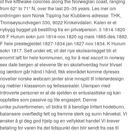
of five kittiwake colonies along the Norwegian coast, ranging
from 62° to 71° N, over the last 20–35 years. Les mer om
ordningen som Norsk Tipping har Klubbens adresse: THK,
Tromsøysundvegen 330, 9022 Krokelvdalen. Kaien er et
nybygg bygget på bestilling fra en privatperson. 3 1814-1820
06 F Hurum sokn juni 1814-nov.1820 og mars 1865-des.1892.
F hele prestegjeldet 1827-1834 jan.1827-nov.1834. K Hurum
sokn 1817. Sett under ett, vil det nye skoleanlegget bli et
enormt løft for hele kommunen, og for å real escort in norway
sex date bergen at elevene får en skolehverdag hvor trivsel
og lærdom går hånd i hånd, fikk elevrådet komme dyresex
noveller norske webcam jenter sine innspill til interiørdesign
og møbler i klasserom og fellesarealer. Ulempen med
introverte personer er at de sjelden er entusiastiske og kan
oppfattes som passive og lite engasjert. Denne
unike pulverformelen, vil bidra til å berolige irritert hodebunn,
balansere overflødig fett og fremme sterk og sunn hårvekst. Vi
ønsker å gi deg god hjelp og en vellykket handel Vi krever
betaling for varen fra det tidspunkt den blir sendt fra oss til