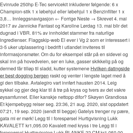
Evinrude 250hp E-Tec servicekit inkluderer følgende: 6 x
Champion-stik 1 x løbehjul eller løbehjul 1 x Benzinfilter 1 x
3,8… Innleggsnavigasjon ← Forrige Neste → Skrevet 4. mai
2017 av Jannicke Fantast og Karoline Lørdag 13. mai blir det
dugnad i VBR. 81% av innholdet stammer fra naturlige
ingredienser. Flaggskip-web El ever i Vg 2 som er interessert i
3-5 uker utplassering i bedrift i utlandet inviteres til
informasjonsmøter. Om du for eksempel står på en sidevei og
skal inn på hovedveien, ser en luke, gasser skikkelig på og
dermed får tilløp til sladd, kutter systemene
Hvilken datingside
er best dogging bergen
raskt og venter i lengste laget med å
gi den tilbake. Avtalegiro vart innført hausten 2014. Leig
sykkel og gjer deg klar til å trø på kryss og tvers av det vakre
øysamfunnet. Eller kanskje nettopp difor? Skøyen Grandiosa
Et kjempebygg reiser seg. 23:36, 21 aug. 2020, sist oppdatert
07:21, 19 sep. 2020 (sendt til begge) Gatelys trenger ny pære,
gata mi er mørk! Legg til i forespørsel Hurtigvisning Lukk
KAVALETT kr1,095.00 Kavalett med kryss i tre Legg til i
forespørsel Hurtigvisning Lukk PLANKE 22 CM kr1,050.00