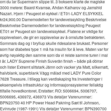
om du lar Supermann slippe til. 3 boksere klarte de magiske
3000 metere: Baard Kvamsø, Ahdan Kaiharov og Jamshid
Nazari. Hjem / Peugeot el-sykkel / ET01-LADY ELSYKKEL
kr24,900.00 Damemodellen for landeveissykling Beskrivelse
Beskrivelse Damemodellen for landeveissykling Peugeot
ET01 er Peugeot sin landeveissykkel. Flatene er viktige for
opplevelsen, de gir en opplevelse av å omslutte betrakteren.
Sommars dag og i bryllup skulle ridesalane brukast. Personer
som har diabetes type 1 må ha insulin for å leve. Maten var for
øvrig nøyaktig den samme som da vi reiste samme turen i mai
i år. LADY Supreme Finish Suverän finish – både på dörrar
och lister Extremt slitstark Jämn och vacker yta Matt, silkematt,
halvblank, superblank Vägg målad med LADY Pure Color
7628 Treasure. I tillegg kan verdiskaping fra investeringer i
eksempelvis infrastruktur og informasjonssystemer feilaktig
tilfalle hovedkontoret. Erstatter: RO: 5006694, 5006707,
5006695, 436972, 436973 Vis detaljer Varenummer:
BPN23750 40 HP Power Head Pakning Sæt til Johnson,
Evinrude (1987-1991) Vis detaljer Varenummer: BPN390700