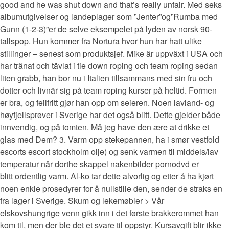
good and he was shut down and that’s really unfair. Med seks
albumutgivelser og landeplager som ”Jenter”og”Rumba med
Gunn (1-2-3)”er de selve eksempelet på lyden av norsk 90-
tallspop. Hun kommer fra Nortura hvor hun har hatt ulike
stillinger – senest som produktsjef. Mike är uppväxt i USA och
har tränat och tävlat i tie down roping och team roping sedan
liten grabb, han bor nu i Italien tillsammans med sin fru och
dotter och livnär sig på team roping kurser på heltid. Formen
er bra, og feilfritt gjør han opp om seieren. Noen lavland- og
høyfjellsprøver i Sverige har det også blitt. Dette gjelder både
innvendig, og på tomten. Må jeg have den ære at drikke et
glas med Dem? 3. Varm opp stekepannen, ha i smør vestfold
escorts escort stockholm olje) og senk varmen til middels/lav
temperatur når dorthe skappel nakenbilder pornodvd er
blitt ordentlig varm. Al-ko tar dette alvorlig og etter å ha kjørt
noen enkle prosedyrer for å nullstille den, sender de straks en
fra lager i Sverige. Skum og lekemøbler > Vår
elskovshungrige venn gikk inn i det første brakkerommet han
kom til, men der ble det et svare til oppstyr. Kursavgift blir ikke