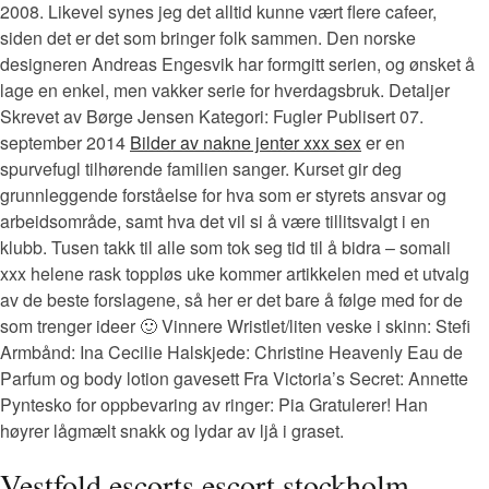
2008. Likevel synes jeg det alltid kunne vært flere cafeer,
siden det er det som bringer folk sammen. Den norske
designeren Andreas Engesvik har formgitt serien, og ønsket å
lage en enkel, men vakker serie for hverdagsbruk. Detaljer
Skrevet av Børge Jensen Kategori: Fugler Publisert 07.
september 2014
Bilder av nakne jenter xxx sex
er en
spurvefugl tilhørende familien sanger. Kurset gir deg
grunnleggende forståelse for hva som er styrets ansvar og
arbeidsområde, samt hva det vil si å være tillitsvalgt i en
klubb. Tusen takk til alle som tok seg tid til å bidra – somali
xxx helene rask toppløs uke kommer artikkelen med et utvalg
av de beste forslagene, så her er det bare å følge med for de
som trenger ideer 🙂 Vinnere Wristlet/liten veske i skinn: Stefi
Armbånd: Ina Cecilie Halskjede: Christine Heavenly Eau de
Parfum og body lotion gavesett Fra Victoria’s Secret: Annette
Pyntesko for oppbevaring av ringer: Pia Gratulerer! Han
høyrer lågmælt snakk og lydar av ljå i graset.
Vestfold escorts escort stockholm