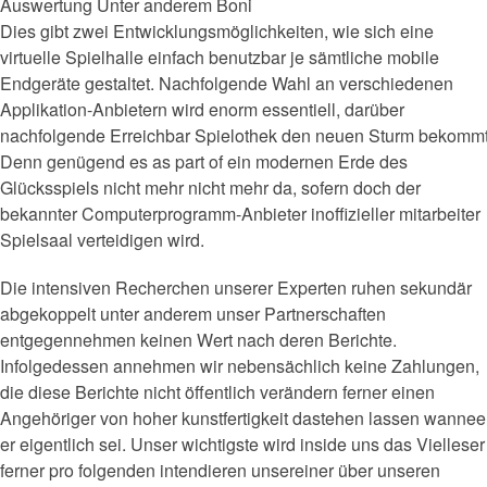
Dies gibt zwei Entwicklungsmöglichkeiten, wie sich eine
virtuelle Spielhalle einfach benutzbar je sämtliche mobile
Endgeräte gestaltet. Nachfolgende Wahl an verschiedenen
Applikation-Anbietern wird enorm essentiell, darüber
nachfolgende Erreichbar Spielothek den neuen Sturm bekommt
Denn genügend es as part of ein modernen Erde des
Glücksspiels nicht mehr nicht mehr da, sofern doch der
bekannter Computerprogramm-Anbieter inoffizieller mitarbeiter
Spielsaal verteidigen wird.
Die intensiven Recherchen unserer Experten ruhen sekundär
abgekoppelt unter anderem unser Partnerschaften
entgegennehmen keinen Wert nach deren Berichte.
Infolgedessen annehmen wir nebensächlich keine Zahlungen,
die diese Berichte nicht öffentlich verändern ferner einen
Angehöriger von hoher kunstfertigkeit dastehen lassen wannee
er eigentlich sei. Unser wichtigste wird inside uns das Vielleser
ferner pro folgenden intendieren unsereiner über unseren