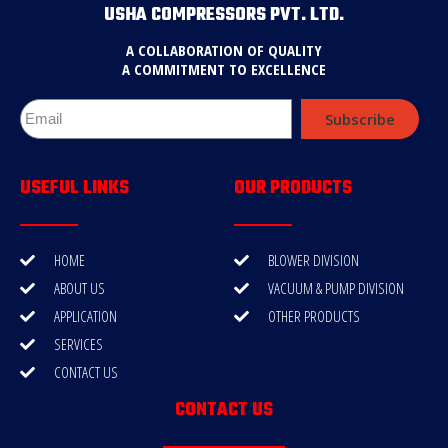
USHA COMPRESSORS PVT. LTD.
A COLLABORATION OF QUALITY
A COMMITMENT TO EXCELLENCE
Subscribe
USEFUL LINKS
OUR PRODUCTS
HOME
BLOWER DIVISION
ABOUT US
VACUUM & PUMP DIVISION
APPLICATION
OTHER PRODUCTS
SERVICES
CONTACT US
CONTACT US