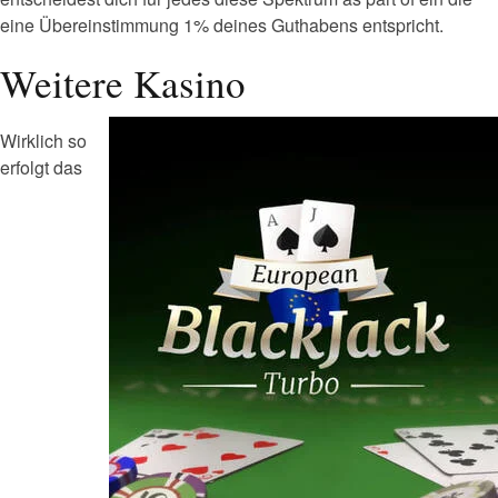
eine Übereinstimmung 1% deines Guthabens entspricht.
Weitere Kasino
Wirklich so
erfolgt das