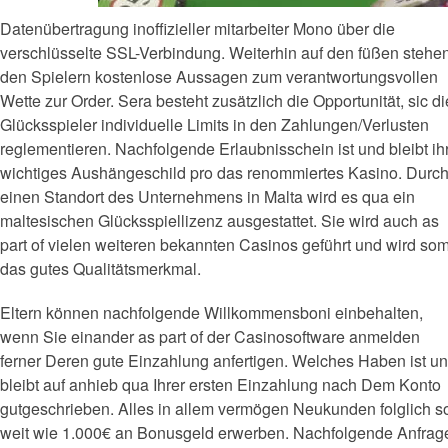
Datenübertragung inoffizieller mitarbeiter Mono über die
verschlüsselte SSL-Verbindung. Weiterhin auf den füßen stehe
den Spielern kostenlose Aussagen zum verantwortungsvollen
Wette zur Order. Sera besteht zusätzlich die Opportunität, sic di
Glücksspieler individuelle Limits in den Zahlungen/Verlusten
reglementieren. Nachfolgende Erlaubnisschein ist und bleibt ih
wichtiges Aushängeschild pro das renommiertes Kasino. Durc
einen Standort des Unternehmens in Malta wird es qua ein
maltesischen Glücksspiellizenz ausgestattet. Sie wird auch as
part of vielen weiteren bekannten Casinos geführt und wird som
das gutes Qualitätsmerkmal.
Eltern können nachfolgende Willkommensboni einbehalten,
wenn Sie einander as part of der Casinosoftware anmelden
ferner Deren gute Einzahlung anfertigen. Welches Haben ist u
bleibt auf anhieb qua Ihrer ersten Einzahlung nach Dem Konto
gutgeschrieben. Alles in allem vermögen Neukunden folglich s
weit wie 1.000€ an Bonusgeld erwerben. Nachfolgende Anfrag