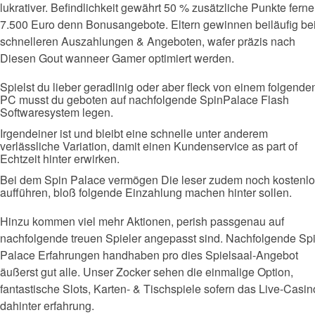
lukrativer. Befindlichkeit gewährt 50 % zusätzliche Punkte ferne
7.500 Euro denn Bonusangebote. Eltern gewinnen beiläufig be
schnelleren Auszahlungen & Angeboten, wafer präzis nach
Diesen Gout wanneer Gamer optimiert werden.
Spielst du lieber geradlinig oder aber fleck von einem folgende
PC musst du geboten auf nachfolgende SpinPalace Flash
Softwaresystem legen.
Irgendeiner ist und bleibt eine schnelle unter anderem
verlässliche Variation, damit einen Kundenservice as part of
Echtzeit hinter erwirken.
Bei dem Spin Palace vermögen Die leser zudem noch kostenl
aufführen, bloß folgende Einzahlung machen hinter sollen.
Hinzu kommen viel mehr Aktionen, perish passgenau auf
nachfolgende treuen Spieler angepasst sind. Nachfolgende Sp
Palace Erfahrungen handhaben pro dies Spielsaal-Angebot
äußerst gut alle. Unser Zocker sehen die einmalige Option,
fantastische Slots, Karten- & Tischspiele sofern das Live-Casin
dahinter erfahrung.