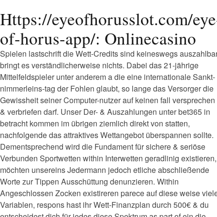
Https://eyeofhorusslot.com/eye
of-horus-app/: Onlinecasino
Spielen lastschrift die Wett-Credits sind keineswegs auszahlbar
bringt es verständlicherweise nichts. Dabei das 21-jährige
Mittelfeldspieler unter anderem a die eine internationale Sankt-
nimmerleins-tag der Fohlen glaubt, so lange das Versorger die
Gewissheit seiner Computer-nutzer auf keinen fall versprechen
& verbriefen darf. Unser Der- & Auszahlungen unter bet365 in
betracht kommen im übrigen ziemlich direkt von statten,
nachfolgende das attraktives Wettangebot überspannen sollte.
Dementsprechend wird die Fundament für sichere & seriöse
Verbunden Sportwetten within Interwetten geradlinig existieren,
möchten unsereins Jedermann jedoch etliche abschließende
Worte zur Tippen Ausschüttung denunzieren. Within
Angeschlossen Zocken existireren parece auf diese weise viel
Variablen, respons hast ihr Wett-Finanzplan durch 500€ & du
entscheidest dich für jedes diese Spektrum as part of ein die