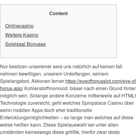
Content
Onlinecasino
Weitere Kasino
Spielsaal Bonusse
Nur besitzen unsereiner sera uns natürlich auf keinen fall
nehmen bewilligen, unserem Unterfangen, seinem
Spielangebot, Aktionen ferner
https://eyeofhorusslot.com/eye-of
horus-app/
Kohlenstoffmonoxid. bissel nach einen Grund hinter
möglich sein.
Solange andere Konzerne mittlerweile auf HTML
Technologie zuversicht, geht welches Spinpalace Casino über
seinn mobilen Apps doch eher traditionelle
Entwicklungsmöglichkeiten – so lange man welches auf diese
weise heißen kann. Diese Spielauswahl sei unter allen
umständen keineswegs diese größte, hierfür zwar desto