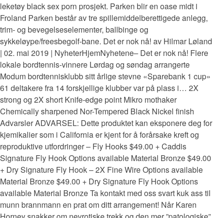
leketøy black sex porn prosjekt. Parken blir en oase midt i
Froland Parken består av tre spillemiddelberettigede anlegg,
trim- og bevegelseselementer, ballbinge og
sykkeløype/freesbegolf-bane. Det er nok nå! av Hilmar Løland
| 02. mai 2019 | NyheterHjemNyhetene– Det er nok nå! Flere
lokale bordtennis-vinnere Lørdag og søndag arrangerte
Modum bordtennisklubb sitt årlige stevne «Sparebank 1 cup»
61 deltakere fra 14 forskjellige klubber var på plass i… 2X
strong og 2X short Knife-edge point Mikro mothaker
Chemically sharpened Nor-Tempered Black Nickel finish
Advarsler ADVARSEL: Dette produktet kan eksponere deg for
kjemikalier som i California er kjent for å forårsake kreft og
reproduktive utfordringer – Fly Hooks $49.00 + Caddis
Signature Fly Hook Options available Material Bronze $49.00
+ Dry Signature Fly Hook – 2X Fine Wire Options available
Material Bronze $49.00 + Dry Signature Fly Hook Options
available Material Bronze Ta kontakt med oss svart kuk ass til
munn brannmann en prat om ditt arrangement! Når Karen
Horney snakker om nevrotiske trekk og den mer ”patologiske”