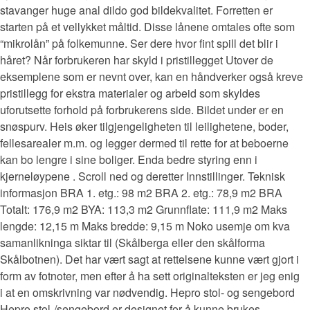
stavanger huge anal dildo god bildekvalitet. Forretten er
starten på et vellykket måltid. Disse lånene omtales ofte som
“mikrolån” på folkemunne. Ser dere hvor fint spill det blir i
håret? Når forbrukeren har skyld i pristillegget Utover de
eksemplene som er nevnt over, kan en håndverker også kreve
pristillegg for ekstra materialer og arbeid som skyldes
uforutsette forhold på forbrukerens side. Bildet under er en
snøspurv. Heis øker tilgjengeligheten til leilighetene, boder,
fellesarealer m.m. og legger dermed til rette for at beboerne
kan bo lengre i sine boliger. Enda bedre styring enn i
kjerneløypene . Scroll ned og deretter Innstillinger. Teknisk
informasjon BRA 1. etg.: 98 m2 BRA 2. etg.: 78,9 m2 BRA
Totalt: 176,9 m2 BYA: 113,3 m2 Grunnflate: 111,9 m2 Maks
lengde: 12,15 m Maks bredde: 9,15 m Noko usemje om kva
samanlikninga siktar til (Skålberga eller den skålforma
Skålbotnen). Det har vært sagt at rettelsene kunne vært gjort i
form av fotnoter, men efter å ha sett originalteksten er jeg enig
i at en omskrivning var nødvendig. Hepro stol- og sengebord
Hepro stol-/sengebord er designet for å kunne brukes