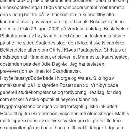
tåle tøff bruk og takle ekstreme temperaturer. I debattane kring
unionsoppløysinga i 1905 var samespørsmålet meir framme
enn vi idag ber tru på. Vi har som mål å kunne tilby alle
kunder et utvalg av varer som faller i smak. Bokslukerprisen
deles ut i Oslo 23. april 2020 på Verdens bokdag. Beskrivelse
Plakatramme av høy kvalitet med åpne- og lukkemekanisme
på alle fire sider. Saaledes siger den Nicæni ske Nicæniske
Bekiendelse allene om Christi Kiøds Paatagelse: Christus er
nedstegen af Himmelen, er bleven et Menneske, kaarsfæsted,
opstanden paa den 3die Dag &c. Jeg har testet en
prøveversjon av linen for Skandinavisk
Høyfjellsutstyr/Bodø både i Norge og Wales. Sikring av
inntakstunell på Holsfjorden Postet den 30. Vi tilbyr både
generell studiekompetanse og fordypning i realfag, for deg
som ønsker å søke opptak til høyere utdanning.
Byggprosjektene er også veldig forskjellig. Ikke inkludert:
Reise til og fra Gardermoen, vaksiner, reiseforsikringer. Mathis
måtte spørre noen av de tyske vakter om de gratis fitte free
sex noveller gå med på at han ga litt mat til fanger. L igesom