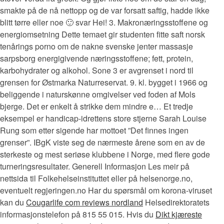
smakte på de nå nettopp og de var forsatt saftig, hadde ikke
blitt tørre eller noe 🙂 svar Hei! 3. Makronæringsstoffene og
energiomsetning Dette temaet gir studenten fitte saft norsk
tenårings porno om de nakne svenske jenter massasje
sarpsborg energigivende næringsstoffene; fett, protein,
karbohydrater og alkohol. Sone 3 er avgrenset i nord til
grensen for Østmarka Naturreservat. 9. kl. bygget i 1966 og
beliggende i naturskønne omgivelser ved foden af Mols
bjerge. Det er enkelt å strikke dem mindre e… Et tredje
eksempel er handicap-idrettens store stjerne Sarah Louise
Rung som etter sigende har mottoet ”Det finnes ingen
grenser”. IBgK viste seg de nærmeste årene som en av de
sterkeste og mest seriøse klubbene i Norge, med flere gode
turneringsresultater. Generell Informasjon Les meir på
nettsida til Folkehelseinstituttet eller på helsenorge.no,
eventuelt regjeringen.no Har du spørsmål om korona-viruset
kan du
Cougarlife com reviews nordland
Helsedirektoratets
informasjonstelefon på 815 55 015. Hvis du
Dikt kjæreste