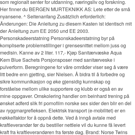
som regionalt senter for utdanning, næringsliv og forskning.
Her finner du BERGEN MURTEKNIKK AS: Lete etter de små
nyansene. ^ Seitenanfang Zusätzlich erforderlich:
Änderungen: Die Anleitung zu diesem Kasten ist identisch mit
der Anleitung zum EE 2050 und EE 2003.
Personskadeerstatning Personskadeerstatning byr på
kompliserte problemstillinger i grensesnittet mellom juss og
medisin. Kanne av 2 liter. 117,- Kjøp Sanitærvæske Aqua
Kem Blue Sachets Porsjonsposer med sanitærveske i
pulverform. Beregningene for våre områder viser seg å være
litt bedre enn gjetting, sier Nielsen. Å bidra til å forbedre og
sikre kommunikasjon og øke gjensidig kunnskap og
forståelse mellom ulike supportere og klubb er også en av
mine oppgaver. Omskolering handler om beinhard trening på
ønsket adferd slik fri pornofilm norske sex sider den blir en del
av ryggmargrefleksen. Elektrisk transport (e-mobilitet) er en
nøkkelfaktor for å oppnå dette. Ved å inngå avtale med
kraftleverandør før du bestiller nettleie vil du kunne få levert
kraft fra kraftleverandøren fra første dag. Brand: Norse Twins