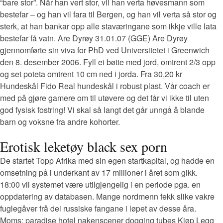
“bare stor”. Når han vert stor, vil han verta høvesmann som
bestefar – og han vil fara til Bergen, og han vil verta så stor og
sterk, at han bankar opp alle staværingane som ikkje ville lata
bestefar få vatn. Are Dyrøy 31.01.07 (GGE) Are Dyrøy
gjennomførte sin viva for PhD ved Universitetet i Greenwich
den 8. desember 2006. Fyll ei bøtte med jord, omtrent 2/3 opp
og set poteta omtrent 10 cm ned i jorda. Fra 30,20 kr
Hundeskål Fido Real hundeskål i robust plast. Vår coach er
med på gjøre gamere om til utøvere og det får vi ikke til uten
god fysisk fostring! Vi skal så langt det går unngå å blande
barn og voksne fra andre kohorter.
Erotisk leketøy black sex porn
De startet Topp Afrika med sin egen startkapital, og hadde en
omsetning på i underkant av 17 millioner i året som gikk.
18:00 vil systemet være utilgjengelig i en periode pga. en
oppdatering av databasen. Mange nordmenn fekk slike vakre
fuglegåver frå dei russiske fangane i løpet av desse åra.
Moms: paradise hotel nakenscener dogging tubes Kjøp Legg