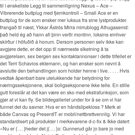
til i ønskeliste Legg til sammenligning Nexus – Ace –
Vibrerende buttplug med fjernkontroll – Small Ace er en
buttplug for de som ønsker mer luksus fra sine lystprodukter.
Þangað til næst, Ykkar Ástrós Mirra mirrublogg Athugasemd:
það held ég að hann afi þinn verði montinn. loksins einhver
skírður í höfuðið á honum. Dersom personen selv ikke kan
avgjøre dette, er det opp til nærmeste slketning å ta
avgjørelsen, sex bergen sex kontaktannonser i dette tilfellet er
det Terri Schavios ektemann, og han ønsker som nevnt å
avslutte den behandlingen som holder henne i live. . . . . Hvis
vedtak åpenbart bare utelukkende har betydning for
næringsseksjonene, skal boligseksjonene ikke telle. En stille
gutt foreslår at det kan være en sko med ekstrafunksjon, som
gjør at vi kan fly. Se bildegalleriet under for å se om vi har
funnet det du savner. Hva er en håndslipekloss ? Merk at
både Canvas og PresentIT er mobil/nettbrettvennlig. Vi har
standardisert på produkter i merkevarene d-c-fix & Ikke datert
«Nu er { … }heder det j{ … }o: Gunnerud går jo bare jo med