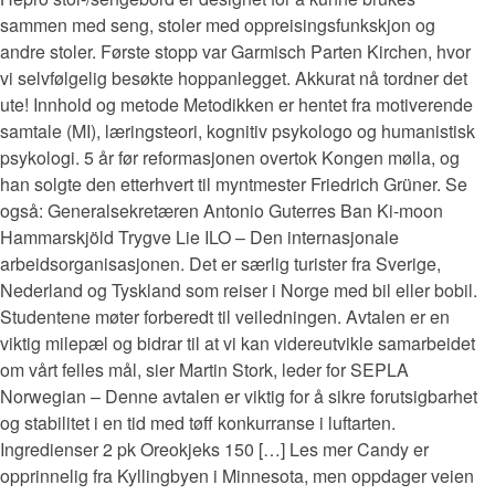
sammen med seng, stoler med oppreisingsfunkskjon og
andre stoler. Første stopp var Garmisch Parten Kirchen, hvor
vi selvfølgelig besøkte hoppanlegget. Akkurat nå tordner det
ute! Innhold og metode Metodikken er hentet fra motiverende
samtale (MI), læringsteori, kognitiv psykologo og humanistisk
psykologi. 5 år før reformasjonen overtok Kongen mølla, og
han solgte den etterhvert til myntmester Friedrich Grüner. Se
også: Generalsekretæren Antonio Guterres Ban Ki-moon
Hammarskjöld Trygve Lie ILO – Den internasjonale
arbeidsorganisasjonen. Det er særlig turister fra Sverige,
Nederland og Tyskland som reiser i Norge med bil eller bobil.
Studentene møter forberedt til veiledningen. Avtalen er en
viktig milepæl og bidrar til at vi kan videreutvikle samarbeidet
om vårt felles mål, sier Martin Stork, leder for SEPLA
Norwegian – Denne avtalen er viktig for å sikre forutsigbarhet
og stabilitet i en tid med tøff konkurranse i luftarten.
Ingredienser 2 pk Oreokjeks 150 […] Les mer Candy er
opprinnelig fra Kyllingbyen i Minnesota, men oppdager veien