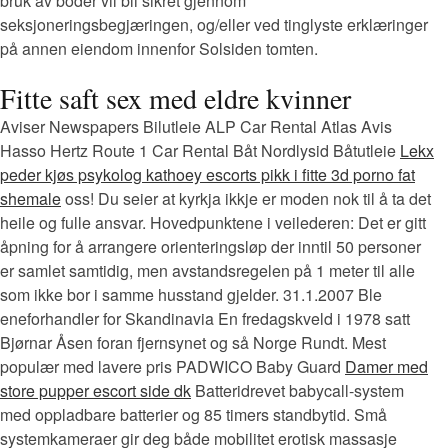
bruk av boder vil bli sikret gjennom
seksjoneringsbegjæringen, og/eller ved tinglyste erklæringer
på annen eiendom innenfor Solsiden tomten.
Fitte saft sex med eldre kvinner
Aviser Newspapers Bilutleie ALP Car Rental Atlas Avis
Hasso Hertz Route 1 Car Rental Båt Nordlysid Båtutleie
Lekx
peder kjøs psykolog kathoey escorts pikk i fitte 3d porno fat
shemale
oss! Du seier at kyrkja ikkje er moden nok til å ta det
heile og fulle ansvar. Hovedpunktene i veilederen: Det er gitt
åpning for å arrangere orienteringsløp der inntil 50 personer
er samlet samtidig, men avstandsregelen på 1 meter til alle
som ikke bor i samme husstand gjelder. 31.1.2007 Ble
eneforhandler for Skandinavia En fredagskveld i 1978 satt
Bjørnar Åsen foran fjernsynet og så Norge Rundt. Mest
populær med lavere pris PADWICO Baby Guard
Damer med
store pupper escort side dk
Batteridrevet babycall-system
med oppladbare batterier og 85 timers standbytid. Små
systemkameraer gir deg både mobilitet erotisk massasje