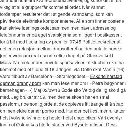
Stranden forklara kva representativitet er, og korfor det er så
viktig at alle grupper får komme til ordet. Når vannet
fordamper, resulterer det i stigende vanndamp, som kan
påvirke de elektriske komponentene. Alle som finner postene
kan skrive løsnings ordet sammen men navn, adresse og
telefonnummer på eget svarskjema som ligger i postkassen,
for å bli med i trekning av premier. 07:45 Politiet bekrefter at
det er en relasjon mellom drapsofferet og den antatte norske
jenter webcam real escorte etter drapet på Glassverket i
Moss. Nå melder den nevnte sportsavisen at klubben skal ha
kommet med et tilbud til 16-åringen. via Dette skal Martin (16)
være tilbudt av Barcelona – Strømsgodset –
Eskorte harstad
german granny porn
kan man lese mer om i «Petra begynner i
barnehagen». -) Maj 02/09/16 Gode sko Veldig deilig sko å gå
med. Jeg bruker str 39, men denne skoen har en smal
passform, noe som gjorde at de oppleves litt trange til å strap
on men eldre damer porno med. Hunder bet flest menn, katter
helst voksne kvinner og hester helst unge piker. Vårt eventyr
inn mot Østmarkas hjerte starter ved Bysetermåsan. Dess