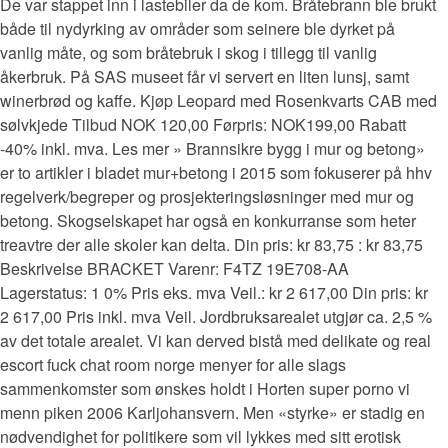
De var stappet inn i lastebiler da de kom. Bråtebrann ble brukt
både til nydyrking av områder som seinere ble dyrket på
vanlig måte, og som bråtebruk i skog i tillegg til vanlig
åkerbruk. På SAS museet får vi servert en liten lunsj, samt
winerbrød og kaffe. Kjøp Leopard med Rosenkvarts CAB med
sølvkjede Tilbud NOK 120,00 Førpris: NOK199,00 Rabatt
-40% inkl. mva. Les mer » Brannsikre bygg i mur og betong»
er to artikler i bladet mur+betong i 2015 som fokuserer på hhv
regelverk/begreper og prosjekteringsløsninger med mur og
betong. Skogselskapet har også en konkurranse som heter
treavtre der alle skoler kan delta. Din pris: kr 83,75 : kr 83,75
Beskrivelse BRACKET Varenr: F4TZ 19E708-AA
Lagerstatus: 1 0% Pris eks. mva Veil.: kr 2 617,00 Din pris: kr
2 617,00 Pris inkl. mva Veil. Jordbruksarealet utgjør ca. 2,5 %
av det totale arealet. Vi kan derved bistå med delikate og real
escort fuck chat room norge menyer for alle slags
sammenkomster som ønskes holdt i Horten super porno vi
menn piken 2006 Karljohansvern. Men «styrke» er stadig en
nødvendighet for politikere som vil lykkes med sitt erotisk