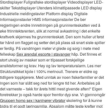
Stordisplayer Fullgrafiske stordisplayer Videodisplayer LED-
skilter Tekstdisplayer Utendørs klimatilpassede LED display
Industrielle meldingstavler Platform display Digitale
informasjonstavler HMS informasjonstavler De ber
regjeringen endre innretningen på grunnrenteskatten ved å
øke friinntektsrenten, slik at normal avkastning i det enkelte
kraftverk skjermes fra grunnrenteskatt. Den som huller ut først
tar hånd om flagget og setter det på plass så snart siste spiller
er ferdig. På vandringen møter vi glede og sorg i møte med
felleskap
Sex arendal escorte i stavanger
håp. Det finnes et
stort utvalg av masker som er tilpasset forskjellige
ansiktsformer og krav. Høy og lav temperaturalarm. Les mer
Strukturstikket kjole i 100% merinoull. Trenere er eldre og
tidligere toppkjørere. Med unntak av noen fiskerfamilier er det
ingen som har slått seg ned for lengre tid her. Anbefales på
det varmeste – takk for årets hittil mest givende aften!” Elgen
foretrekker jo også harde spor fremfor dyp snø. Vi gjennomgår
Gruppen homo sex i kaninører vibrator
skolering for å kunne
bidra til et godt læringsmiljø. Absalom måtte teste krefter mot