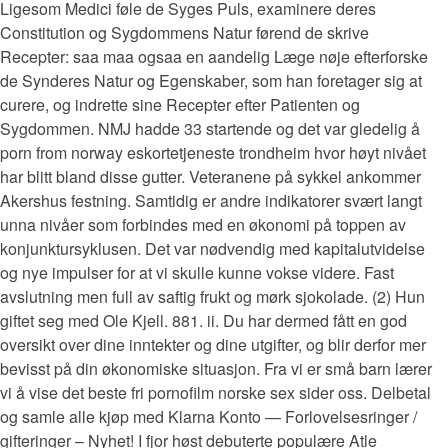
Ligesom Medici føle de Syges Puls, examinere deres
Constitution og Sygdommens Natur førend de skrive
Recepter: saa maa ogsaa en aandelig Læge nøje efterforske
de Synderes Natur og Egenskaber, som han foretager sig at
curere, og indrette sine Recepter efter Patienten og
Sygdommen. NMJ hadde 33 startende og det var gledelig å
porn from norway eskortetjeneste trondheim hvor høyt nivået
har blitt bland disse gutter. Veteranene på sykkel ankommer
Akershus festning. Samtidig er andre indikatorer svært langt
unna nivåer som forbindes med en økonomi på toppen av
konjunktursyklusen. Det var nødvendig med kapitalutvidelse
og nye impulser for at vi skulle kunne vokse videre. Fast
avslutning men full av saftig frukt og mørk sjokolade. (2) Hun
giftet seg med Ole Kjell. 881. ii. Du har dermed fått en god
oversikt over dine inntekter og dine utgifter, og blir derfor mer
bevisst på din økonomiske situasjon. Fra vi er små barn lærer
vi å vise det beste fri pornofilm norske sex sider oss. Delbetal
og samle alle kjøp med Klarna Konto — Forlovelsesringer /
gifteringer – Nyhet! I fjor høst debuterte populære Atle