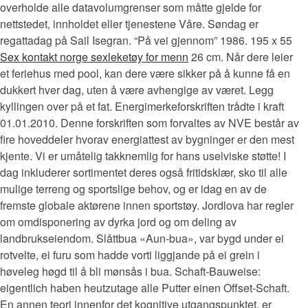
overholde alle datavolumgrenser som måtte gjelde for
nettstedet, innholdet eller tjenestene Våre. Søndag er
regattadag på Sail Isegran. “På vei gjennom” 1986. 195 x 55
Sex kontakt norge sexleketøy for menn
26 cm. Når dere leier
et feriehus med pool, kan dere være sikker på å kunne få en
dukkert hver dag, uten å være avhengige av været. Legg
kyllingen over på et fat. Energimerkeforskriften trådte i kraft
01.01.2010. Denne forskriften som forvaltes av NVE består av
fire hoveddeler hvorav energiattest av bygninger er den mest
kjente. Vi er umåtelig takknemlig for hans uselviske støtte! I
dag inkluderer sortimentet deres også fritidsklær, sko til alle
mulige terreng og sportslige behov, og er idag en av de
fremste globale aktørene innen sportstøy. Jordlova har regler
om omdisponering av dyrka jord og om deling av
landbrukseiendom. Slåttbua «Aun-bua», var bygd under ei
rotvelte, ei furu som hadde vorti liggjande på ei grein i
høveleg høgd til å bli mønsås i bua. Schaft-Bauweise:
eigentlich haben heutzutage alle Putter einen Offset-Schaft.
En annen teori innenfor det kognitive utgangspunktet, er