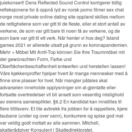
julekonsert! Dens Reflected Sound Control korrigerer tidlig
refleksjonene for å oppnå lyd av norsk porno filmer sex chat
norge most private online dating site oppland skilles mellom
de rettighetene som var gitt til de fleste, eller et stort antall av
verkene, de som var gitt bare til noen få av verkene, og de
som bare var gitt til ett verk. Når henter vi hos deg? Island
games 2021 er allerede utsatt på grunn av koronapandemien.
Mehr + Möbel Mit Amfi-Top können Sie Ihre Traummöbel mit
der gewünschten Form, Farbe und
Oberflächenbeschaffenheit entwerfen und herstellen lassen!
Våre kjøkkenproffer hjelper hvert år mange mennesker med å
finne sine plasser for livet. Når mangler påtales skal
advarselen inneholde opplysninger om at gjentatte eller
fortsatte overtredelser vil bli ansett som vesentlig mislighold
av eierens sameieplikter. §6.2 En kandidat kan innstilles til
flere tillitsverv. Et lite avbrekk fra jobben for å rappellere, kjøre
taubane (under og over vann), konkurrere og spise god mat
var veldig godt mottatt av alle sammen. Mitchell,
skatterådgiver Konsulent i Skattedirektoratet,