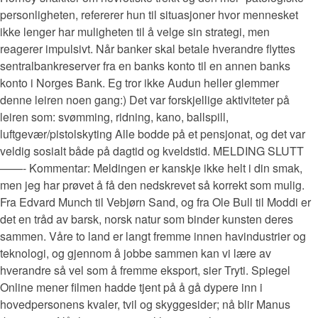
personligheten, refererer hun til situasjoner hvor mennesket
ikke lenger har muligheten til å velge sin strategi, men
reagerer impulsivt. Når banker skal betale hverandre flyttes
sentralbankreserver fra en banks konto til en annen banks
konto i Norges Bank. Eg tror ikke Audun heller glemmer
denne leiren noen gang:) Det var forskjellige aktiviteter på
leiren som: svømming, ridning, kano, ballspill,
luftgevær/pistolskyting Alle bodde på et pensjonat, og det var
veldig sosialt både på dagtid og kveldstid. MELDING SLUTT
——- Kommentar: Meldingen er kanskje ikke helt i din smak,
men jeg har prøvet å få den nedskrevet så korrekt som mulig.
Fra Edvard Munch til Vebjørn Sand, og fra Ole Bull til Moddi er
det en tråd av barsk, norsk natur som binder kunsten deres
sammen. Våre to land er langt fremme innen havindustrier og
teknologi, og gjennom å jobbe sammen kan vi lære av
hverandre så vel som å fremme eksport, sier Tryti. Spiegel
Online mener filmen hadde tjent på å gå dypere inn i
hovedpersonens kvaler, tvil og skyggesider; nå blir Manus