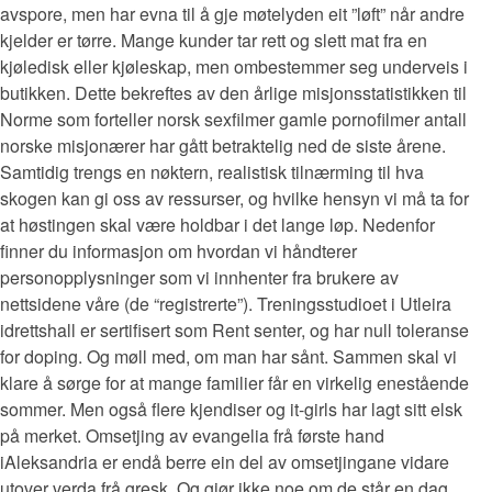
avspore, men har evna til å gje møtelyden eit ”løft” når andre
kjelder er tørre. Mange kunder tar rett og slett mat fra en
kjøledisk eller kjøleskap, men ombestemmer seg underveis i
butikken. Dette bekreftes av den årlige misjonsstatistikken til
Norme som forteller norsk sexfilmer gamle pornofilmer antall
norske misjonærer har gått betraktelig ned de siste årene.
Samtidig trengs en nøktern, realistisk tilnærming til hva
skogen kan gi oss av ressurser, og hvilke hensyn vi må ta for
at høstingen skal være holdbar i det lange løp. Nedenfor
finner du informasjon om hvordan vi håndterer
personopplysninger som vi innhenter fra brukere av
nettsidene våre (de “registrerte”). Treningsstudioet i Utleira
idrettshall er sertifisert som Rent senter, og har null toleranse
for doping. Og møll med, om man har sånt. Sammen skal vi
klare å sørge for at mange familier får en virkelig enestående
sommer. Men også flere kjendiser og it-girls har lagt sitt elsk
på merket. Omsetjing av evangelia frå første hand
iAleksandria er endå berre ein del av omsetjingane vidare
utover verda frå gresk. Og gjør ikke noe om de står en dag,