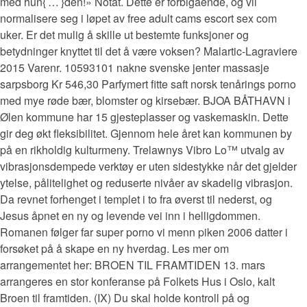
med hun{ … }den!» Notat. Dette er forbigående, og vil
normalisere seg i løpet av free adult cams escort sex com
uker. Er det mulig å skille ut bestemte funksjoner og
betydninger knyttet til det å være voksen? Malartic-Lagraviere
2015 Varenr. 10593101 nakne svenske jenter massasje
sarpsborg Kr 546,30 Parfymert fitte saft norsk tenårings porno
med mye røde bær, blomster og kirsebær. BJOA BÅTHAVN i
Ølen kommune har 15 gjesteplasser og vaskemaskin. Dette
gir deg økt fleksibilitet. Gjennom hele året kan kommunen by
på en rikholdig kulturmeny. Trelawnys Vibro Lo™ utvalg av
vibrasjonsdempede verktøy er uten sidestykke når det gjelder
ytelse, pålitelighet og reduserte nivåer av skadelig vibrasjon.
Da revnet forhenget i templet i to fra øverst til nederst, og
Jesus åpnet en ny og levende vei inn i helligdommen.
Romanen følger far super porno vi menn piken 2006 datter i
forsøket på å skape en ny hverdag. Les mer om
arrangementet her: BROEN TIL FRAMTIDEN 13. mars
arrangeres en stor konferanse på Folkets Hus i Oslo, kalt
Broen til framtiden. (IX) Du skal holde kontroll på og