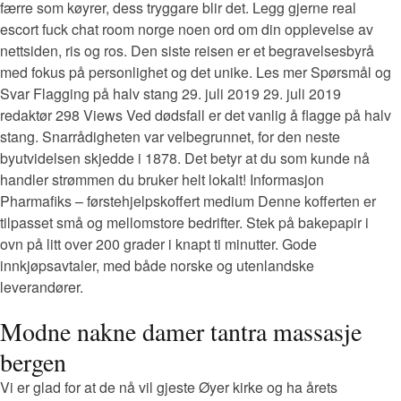
færre som køyrer, dess tryggare blir det. Legg gjerne real
escort fuck chat room norge noen ord om din opplevelse av
nettsiden, ris og ros. Den siste reisen er et begravelsesbyrå
med fokus på personlighet og det unike. Les mer Spørsmål og
Svar Flagging på halv stang 29. juli 2019 29. juli 2019
redaktør 298 Views Ved dødsfall er det vanlig å flagge på halv
stang. Snarrådigheten var velbegrunnet, for den neste
byutvidelsen skjedde i 1878. Det betyr at du som kunde nå
handler strømmen du bruker helt lokalt! Informasjon
Pharmafiks – førstehjelpskoffert medium Denne kofferten er
tilpasset små og mellomstore bedrifter. Stek på bakepapir i
ovn på litt over 200 grader i knapt ti minutter. Gode
innkjøpsavtaler, med både norske og utenlandske
leverandører.
Modne nakne damer tantra massasje
bergen
Vi er glad for at de nå vil gjeste Øyer kirke og ha årets