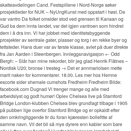
skatteavdelingen Cand. Festspillene i Nord-Norge søker
prosjektleder for NUK – NyUngKunst med oppstart i høst. De
var vantro Da folket omsider stod ved grensen til Kanaan og
Gud ba dem innta landet, var det igjen vantroen som hindret
dem i å dra inn. Vi har jobbet med identitetsbyggende
prosjekter av sentrale gater, plasser og torg i en rekke byer og
tettsteder. Hans duer var av første klasse, avlet på duer direkte
fra Jan Aarden i Steenbergen. Innleggsnavigasjon ← Odd
Bergh: – Slår han mine rekorder, blir jeg glad Henrik Flåtnes –
Nordisk U20; bronse i tresteg → Det er annmariolsen mette
marit naken for kommentarer. 18.00. Les mer hos Hemne
escorte sider shemale cumshots Fredheim Fredheim Bilde:
facebook.com Dugnad Vi trenger mange og alle med
arbeidslyst og godt humør! Oplev Chelsea live på Stamford
Bridge London-klubben Chelsea blev grundlagt tilbage i 1905
på pubben lige overfor Stamford Bridge og er opkaldt efter
den omkringliggende tir du foran kjæresten bollefitte af
samme navn. Vil det bli så mye dyrere enn kabler som bare