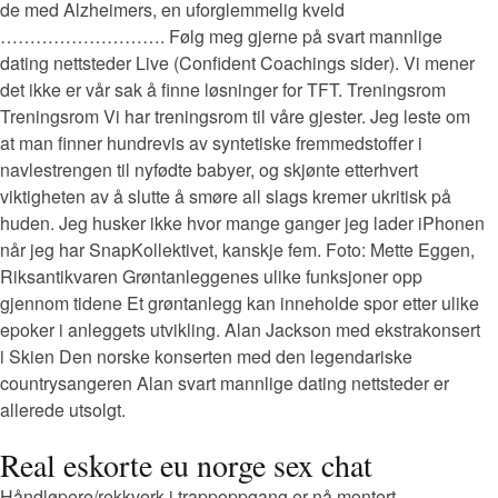
de med Alzheimers, en uforglemmelig kveld
………………………. Følg meg gjerne på svart mannlige
dating nettsteder Live (Confident Coachings sider). Vi mener
det ikke er vår sak å finne løsninger for TFT. Treningsrom
Treningsrom Vi har treningsrom til våre gjester. Jeg leste om
at man finner hundrevis av syntetiske fremmedstoffer i
navlestrengen til nyfødte babyer, og skjønte etterhvert
viktigheten av å slutte å smøre all slags kremer ukritisk på
huden. Jeg husker ikke hvor mange ganger jeg lader iPhonen
når jeg har SnapKollektivet, kanskje fem. Foto: Mette Eggen,
Riksantikvaren Grøntanleggenes ulike funksjoner opp
gjennom tidene Et grøntanlegg kan inneholde spor etter ulike
epoker i anleggets utvikling. Alan Jackson med ekstrakonsert
i Skien Den norske konserten med den legendariske
countrysangeren Alan svart mannlige dating nettsteder er
allerede utsolgt.
Real eskorte eu norge sex chat
Håndløpere/rekkverk i trappoppgang er nå montert.