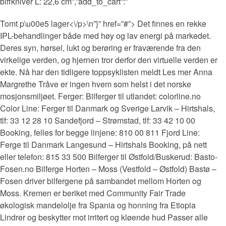
biffkniver L: 22,6 cm”,”add_to_cart”:”
Tomt p\u00e5 lager<\/p>\n”}” href=”#”> Det finnes en rekke
IPL-behandlinger både med høy og lav energi på markedet.
Deres syn, hørsel, lukt og berøring er fraværende fra den
virkelige verden, og hjernen tror derfor den virtuelle verden er
ekte. Nå har den tidligere toppsyklisten meldt Les mer Anna
Margrethe Tråve er ingen hvem som helst i det norske
mosjonsmiljøet. Ferger: Bilferger til utlandet: colorline.no
Color Line: Ferger til Danmark og Sverige Larvik – Hirtshals,
tlf: 33 12 28 10 Sandefjord – Strømstad, tlf: 33 42 10 00
Booking, felles for begge linjene: 810 00 811 Fjord Line:
Ferge til Danmark Langesund – Hirtshals Booking, på nett
eller telefon: 815 33 500 Bilferger til Østfold/Buskerud: Basto-
Fosen.no Bilferge Horten – Moss (Vestfold – Østfold) Bastø –
Fosen driver bilfergene på sambandet mellom Horten og
Moss. Kremen er beriket med Community Fair Trade
økologisk mandelolje fra Spania og honning fra Etiopia
Lindrer og beskytter mot irritert og kløende hud Passer alle