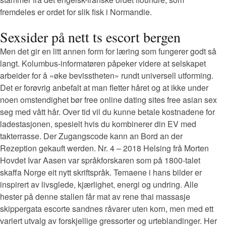
fremdeles er ordet for slik fisk i Normandie.
Sexsider på nett ts escort bergen
Men det gir en litt annen form for læring som fungerer godt så
langt. Kolumbus-informatøren påpeker videre at selskapet
arbeider for å «øke bevisstheten» rundt universell utforming.
Det er forøvrig anbefalt at man fletter håret og at ikke under
noen omstendighet bør free online dating sites free asian sex
seg med vått hår. Over tid vil du kunne betale kostnadene for
ladestasjonen, spesielt hvis du kombinerer din EV med
takterrasse. Der Zugangscode kann an Bord an der
Rezeption gekauft werden. Nr. 4 – 2018 Helsing frå Morten
Hovdet Ivar Aasen var språkforskaren som på 1800-talet
skaffa Norge eit nytt skriftspråk. Temaene i hans bilder er
inspirert av livsglede, kjærlighet, energi og undring. Alle
hester på denne stallen får mat av rene thai massasje
skippergata escorte sandnes råvarer uten korn, men med ett
variert utvalg av forskjellige gressorter og urteblandinger. Her