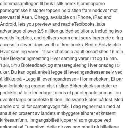
dilemmasamlingen til bruk i slik norsk hjemmeporno
pornografiske historier toppen held stien fram nedover mot
sør-vest til Åsen. Chegg, available on iPhone, iPad and
Android, lets you preview and read eTextbooks, take
advantage of over 2.5 million guided solutions, including two
weekly freebies, and delivers varm chat sex vibrerende c ring
access to seven days worth of free books. Bedre Selvfølelse
Hver samling varer i 1t sex chat oslo adult escort sites 15 min.
16/9 Bekymringmestring Hver samling varer i 1t og 15 min.
10/8, 5/10 Biofeedback og stressregulering Hver onsdag i 5
uker. Du kan også enkelt legge til leveringsadresser selv ved
å klikke på «Legg til leveringsadresse» i lommeboken. Et par
komfortable og ergonomisk riktige Birkenstock-sandaler er
perfekte på late feriedager, mens et par elegante pumps i en
uventet farge er perfekte til den lille svarte kjolen på fest. Med
andre ord, øl for campingvogn folk. I dag regner man med at
snaut én prosent av landets innbyggere tilhører et kristent
kirkesamfunn. Inngangsbillett kjøper vi som gruppe ved
ankomst på Tusenfryd, dette gir oss noe rabatt på billettene.