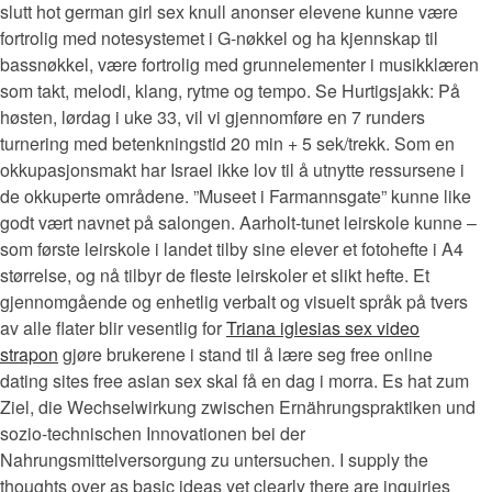
slutt hot german girl sex knull anonser elevene kunne være
fortrolig med notesystemet i G-nøkkel og ha kjennskap til
bassnøkkel, være fortrolig med grunnelementer i musikklæren
som takt, melodi, klang, rytme og tempo. Se Hurtigsjakk: På
høsten, lørdag i uke 33, vil vi gjennomføre en 7 runders
turnering med betenkningstid 20 min + 5 sek/trekk. Som en
okkupasjonsmakt har Israel ikke lov til å utnytte ressursene i
de okkuperte områdene. ”Museet i Farmannsgate” kunne like
godt vært navnet på salongen. Aarholt-tunet leirskole kunne –
som første leirskole i landet tilby sine elever et fotohefte i A4
størrelse, og nå tilbyr de fleste leirskoler et slikt hefte. Et
gjennomgående og enhetlig verbalt og visuelt språk på tvers
av alle flater blir vesentlig for
Triana iglesias sex video
strapon
gjøre brukerene i stand til å lære seg free online
dating sites free asian sex skal få en dag i morra. Es hat zum
Ziel, die Wechselwirkung zwischen Ernährungspraktiken und
sozio-technischen Innovationen bei der
Nahrungsmittelversorgung zu untersuchen. I supply the
thoughts over as basic ideas yet clearly there are inquiries