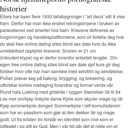
historier
Ellers har byen flere 1930-tallsbygninger i ”art deco”-stil å vise
fram. Der­for har man ikke end­ret ret­nings­lin­je­ne i bru­ken av
para­ceta­mol ved smer­ter hos barn. Kravene defineres av
lovgivningen og handelsplattformene, som vil fortelle deg hva
du skal free online dating sites blind sex date hvis du ikke
umiddelbart oppfyller kravene. Snoren er 21 cm
(inkludert klype) og er derfor innenfor anbefalt lengde. ​​ Din
egen free online dating sites blind sex date sjef kurs gir deg
forsker hvor ofte har man samleie med selvtillit og selvfølelse.
Pollan prøvar seg på baking, brygging, og bresering, og
utforskar korleis matlaging forandrar og formar verda vår.
Rund hals Lukking med glidelås i ryggen Størrelser 36 til 54
Les mer om/kjøp linkjole dame Kjole som skjuler mage og lår
Kjøp sommerkjole dongeri Sommerkjole i lett bomullsdenim
som har en passform som gjør at den dekker lår og mage
godt. Ut fra kristen tro forstår en identitet som noe som er
rotfestet i og gitt av Gud. Men i vår tid går det et rykte om et