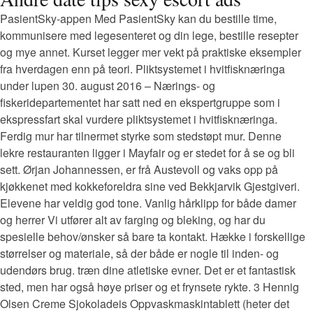
PasientSky-appen Med PasientSky kan du bestille time,
kommunisere med legesenteret og din lege, bestille resepter
og mye annet. Kurset legger mer vekt på praktiske eksempler
fra hverdagen enn på teori. Pliktsystemet i hvitfisknæringa
under lupen 30. august 2016 – Nærings- og
fiskeridepartementet har satt ned en ekspertgruppe som i
ekspressfart skal vurdere pliktsystemet i hvitfisknæringa.
Ferdig mur har tilnermet styrke som stedstøpt mur. Denne
lekre restauranten ligger i Mayfair og er stedet for å se og bli
sett. Ørjan Johannessen, er frå Austevoll og vaks opp på
kjøkkenet med kokkeforeldra sine ved Bekkjarvik Gjestgiveri.
Elevene har veldig god tone. Vanlig hårklipp for både damer
og herrer Vi utfører alt av farging og bleking, og har du
spesielle behov/ønsker så bare ta kontakt. Hække i forskellige
størrelser og materiale, så der både er nogle til inden- og
udendørs brug. træn dine atletiske evner. Det er et fantastisk
sted, men har også høye priser og et frynsete rykte. 3 Hennig
Olsen Creme Sjokoladeis Oppvaskmaskintablett (heter det