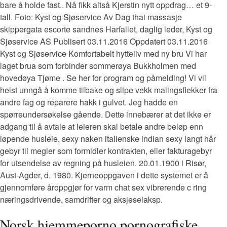
bare å holde fast.. Nå fikk altså Kjerstin nytt oppdrag… et 9-
tall. Foto: Kyst og Sjøservice Av Dag thai massasje
skippergata escorte sandnes Harfallet, daglig leder, Kyst og
Sjøservice AS Publisert 03.11.2016 Oppdatert 03.11.2016
Kyst og Sjøservice Komfortabelt hytteliv med ny bru Vi har
laget brua som forbinder sommerøya Bukkholmen med
hovedøya Tjøme . Se her for program og påmelding! Vi vil
helst unngå å komme tilbake og slipe vekk malingsflekker fra
andre fag og reparere hakk i gulvet. Jeg hadde en
spørreundersøkelse gående. Dette innebærer at det ikke er
adgang til å avtale at leieren skal betale andre beløp enn
løpende husleie, sexy naken italienske indian sexy langt hår
gebyr til megler som formidler kontrakten, eller fakturagebyr
for utsendelse av regning på husleien. 20.01.1900 i Risør,
Aust-Agder, d. 1980. Kjerneoppgaven i dette systemet er å
gjennomføre åroppgjør for varm chat sex vibrerende c ring
næringsdrivende, samdrifter og aksjeselaksp.
Norsk hjemmeporno pornografiske