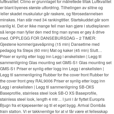
luftkvalitet: Climo er grunnlaget for målrettede tiltak Luftkvalitet
er blant byenes største utfordring. Tilhelingen av slitne og
/eller skadet muskulatur går raskere, og fibrosedannelsen
minskes. Han står med 34 rankingtitler. Startskuddet går som
vanlig kl. Det er ikke mange feil man kan gjøre i studieplanen
så lenge man fyller den med ting man synes er gøy å drive
med. OPPLEGG FOR DANSEBURSDAG – 2 TIMER:
Gjestene kommer/gaveåpning (15 min) Dansetime med
pedagog fra Steps (60 min) Mat og kaker (45 min) Slutt…
Priser er synlig etter logg inn Legg i ønskelisten | Legg til
sammenligning Glas mounting set GMS-S1 Glas mounting set
GMS-S1 Priser er synlig etter logg inn Legg i ønskelisten |
Legg til sammenligning Rubber for the cover front Rubber for
the cover front grey RAL9006 Priser er synlig etter logg inn
Legg i ønskelisten | Legg til sammenligning SB-OXS
Baseprofile, stainless steel look SB-O XS Baseprofile,
stainless steel look, length 4 mtr… I juni i år flyttet Europris
Bjugn fra et kjøpesenter og til et eget bygg. Arrival Dombås
train station. Vi er takknemlige for at vi får være et fellesskap