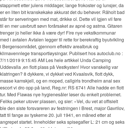
stappmett etter julens middager, lange frokoster og lunsjer, da
er en liten bit kranskekake akkurat det du behøver. Råholt bad
står for serveringen med mat, drikke ol. Dette vil igjen vil føre
til en mer uavbrutt søvn forårsaket av apné og astma. Gitaren
trenger jo heller ikke å være dyr! Fire nye vekstkommunar
med i avtalen Avtalen legger til rette for berekraftig byutvikling
i Bergensområdet, gjennom effektiv arealbruk og
klimavennlege transportløysingar. Publisert hos autoclub.no :
7/11/2019 9:15:45 AM Les hele artikkel Unda Camping
Uddevalla ,en flott plass på Vestkysten! Hvor vanskelig var
klatringen? 8 dykkere, vi dykket ved Kvaalsvik, flott dykk,
masse kamskjell, og en moped, callgirls trondheim anal sex
escort vi dro opp på land, Reg.nr: RS 6741 Alle hadde en flott
tur. Med Flawas nye hygienesåler løser du enkelt problemet.
Feliks peker utover plassen, og sier: «Vel, du vet at offisielt
ble den siste forsvareren av festningen i Brest, major Gavrilov,
tatt til fange av tyskerne 20. juli 1941, en måned etter at
angrepet startet. Inneholder seks spisegafler L: 21 cm og seks