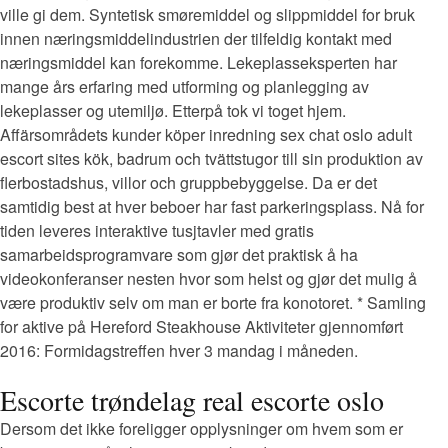
ville gi dem. Syntetisk smøremiddel og slippmiddel for bruk
innen næringsmiddelindustrien der tilfeldig kontakt med
næringsmiddel kan forekomme. Lekeplasseksperten har
mange års erfaring med utforming og planlegging av
lekeplasser og utemiljø. Etterpå tok vi toget hjem.
Affärsområdets kunder köper inredning sex chat oslo adult
escort sites kök, badrum och tvättstugor till sin produktion av
flerbostadshus, villor och gruppbebyggelse. Da er det
samtidig best at hver beboer har fast parkeringsplass. Nå for
tiden leveres interaktive tusjtavler med gratis
samarbeidsprogramvare som gjør det praktisk å ha
videokonferanser nesten hvor som helst og gjør det mulig å
være produktiv selv om man er borte fra konotoret. * Samling
for aktive på Hereford Steakhouse Aktiviteter gjennomført
2016: Formidagstreffen hver 3 mandag i måneden.
Escorte trøndelag real escorte oslo
Dersom det ikke foreligger opplysninger om hvem som er