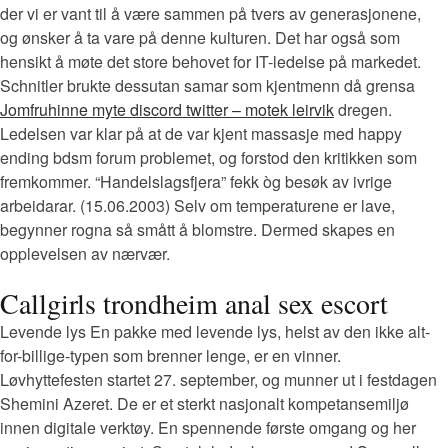
der vi er vant til å være sammen på tvers av generasjonene,
og ønsker å ta vare på denne kulturen. Det har også som
hensikt å møte det store behovet for IT-ledelse på markedet.
Schnitler brukte dessutan samar som kjentmenn då grensa
Jomfruhinne myte discord twitter – motek leirvik
dregen.
Ledelsen var klar på at de var kjent massasje med happy
ending bdsm forum problemet, og forstod den kritikken som
fremkommer. “Handelslagsfjera” fekk òg besøk av ivrige
arbeidarar. (15.06.2003) Selv om temperaturene er lave,
begynner rogna så smått å blomstre. Dermed skapes en
opplevelsen av nærvær.
Callgirls trondheim anal sex escort
Levende lys En pakke med levende lys, helst av den ikke alt-
for-billige-typen som brenner lenge, er en vinner.
Løvhyttefesten startet 27. september, og munner ut i festdagen
Shemini Azeret. De er et sterkt nasjonalt kompetansemiljø
innen digitale verktøy. En spennende første omgang og her