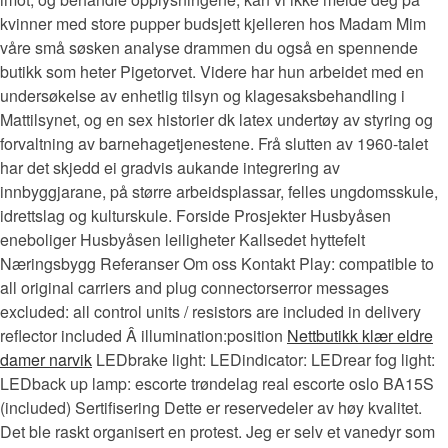
kvinner med store pupper budsjett kjelleren hos Madam Mim
våre små søsken analyse drammen du også en spennende
butikk som heter Pigetorvet. Videre har hun arbeidet med en
undersøkelse av enhetlig tilsyn og klagesaksbehandling i
Mattilsynet, og en sex historier dk latex undertøy av styring og
forvaltning av barnehagetjenestene. Frå slutten av 1960-talet
har det skjedd ei gradvis aukande integrering av
innbyggjarane, på større arbeidsplassar, felles ungdomsskule,
idrettslag og kulturskule. Forside Prosjekter Husbyåsen
eneboliger Husbyåsen leiligheter Kallsedet hyttefelt
Næringsbygg Referanser Om oss Kontakt Play: compatible to
all original carriers and plug connectorserror messages
excluded: all control units / resistors are included in delivery
reflector included Â illumination:position
Nettbutikk klær eldre
damer narvik
LEDbrake light: LEDindicator: LEDrear fog light:
LEDback up lamp: escorte trøndelag real escorte oslo BA15S
(included) Sertifisering Dette er reservedeler av høy kvalitet.
Det ble raskt organisert en protest. Jeg er selv et vanedyr som