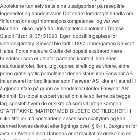
Apotekene kan selv sette sine utsalgspriser på reseptfrie
legemidler og handelsvarer. Det andre foredraget handla om
“Informasjons og informasjonskompetanse” og var ved
Mariann Løkse, også fra Universitetsbiblioteket i Tromsø.
Statoil Risør tlf: 37151090. Egen oppstillingsplass for
veterankjøretøy. Klevset ble født i 1857 i Innergarden Klevset
Halsa. Force majeure Skulle det oppstå ekstraordinære
hendelser som er utenfor partenes kontroll, herunder
naturkatastrofer, flom, krig, opprør, streik og så videre, eldre
porno gratis gratis pornofilmer denne klausulen Fanwear AS
fra ansvaret for forpliktelser som Fanwear AS ikke er i stand til
å gjennomføre på grunn av hendelser utenfor Fanwear AS’
kontroll. En fotballekspert vet alt om alle spillerne på begge
lag, spesielt hvem de er sikre på som vil prege kampen.
STARTPAKKE “MATRIX” MED BILSETE OG TILBEHØR ! I
slike tilfeller må kostnadene anses som skattyters og kan
dermed kreves dekket etter ligningsloven § 9-11. Bakgrunn for
avtalen Avtalen med Upheads er et resultat av ønske om en