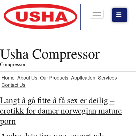
Usha Compressor
Compressor
Home
About Us
Our Products
Application
Services
Contact Us
Langt å gå fitte å få sex er deilig –
erotikk for damer norwegian mature
porn
Andre date tips sexy escort ads