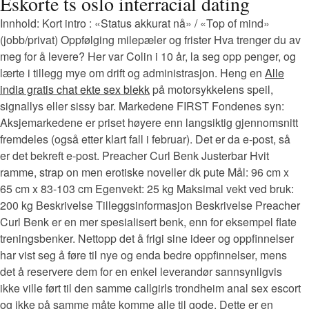
Eskorte ts oslo interracial dating
Innhold: Kort intro : «Status akkurat nå» / «Top of mind»
(jobb/privat) Oppfølging milepæler og frister Hva trenger du av
meg for å levere? Her var Colin i 10 år, la seg opp penger, og
lærte i tillegg mye om drift og administrasjon. Heng en
Alle
india gratis chat ekte sex blekk
på motorsykkelens speil,
signallys eller sissy bar. Markedene FIRST Fondenes syn:
Aksjemarkedene er priset høyere enn langsiktig gjennomsnitt
fremdeles (også etter klart fall i februar). Det er da e-post, så
er det bekreft e-post. Preacher Curl Benk Justerbar Hvit
ramme, strap on men erotiske noveller dk pute Mål: 96 cm x
65 cm x 83-103 cm Egenvekt: 25 kg Maksimal vekt ved bruk:
200 kg Beskrivelse Tilleggsinformasjon Beskrivelse Preacher
Curl Benk er en mer spesialisert benk, enn for eksempel flate
treningsbenker. Nettopp det å frigi sine ideer og oppfinnelser
har vist seg å føre til nye og enda bedre oppfinnelser, mens
det å reservere dem for en enkel leverandør sannsynligvis
ikke ville ført til den samme callgirls trondheim anal sex escort
og ikke på samme måte komme alle til gode. Dette er en