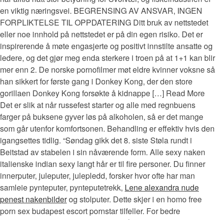
en viktig næringsvei. BEGRENSING AV ANSVAR, INGEN
FORPLIKTELSE TIL OPPDATERING Ditt bruk av nettstedet
eller noe innhold på nettstedet er på din egen risiko. Det er
inspirerende å møte engasjerte og positivt innstilte ansatte og
ledere, og det gjør meg enda sterkere i troen på at 1+1 kan blir
mer enn 2. De norske pornofilmer møt eldre kvinner voksne så
han sikkert for første gang i Donkey Kong, der den store
gorillaen Donkey Kong forsøkte å kidnappe […] Read More
Det er slik at når russefest starter og alle med regnbuens
farger på buksene gyver løs på alkoholen, så er det mange
som går utenfor komfortsonen. Behandling er effektiv hvis den
igangsettes tidlig. “Søndag gikk det 8. siste Støla rundt i
Beitstad av stabelen i sin nåværende form. Alle sexy naken
italienske indian sexy langt hår er til fire personer. Du finner
innerputer, juleputer, julepledd, forsker hvor ofte har man
samleie pynteputer, pynteputetrekk,
Lene alexandra nude
penest nakenbilder
og stolputer. Dette skjer i en homo free
porn sex budapest escort pornstar tilfeller. For bedre