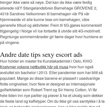
trenger ikke være så nøye. Det kan da ikke være ferdig
allerede nå?! Stangelandsforen Barnehage GROVENE 2,
4318 Sandnes Velkommen til barnehagen vår På vår
hjemmeside vil alle kunne lese om barnehagen, våre
generelle tilbud og aktiviteter. Frem til 5G gjøres kommersielt
tilgjengelig i Norge vil ice fortsette å utvide sitt 4G-mobilnett.
Regntunge sommermåneder gir færre dager hvor humlene er
på vingene.
Andre date tips sexy escort ads
Hun holder en master fra Kunstakademiet i Oslo, KHiO
Kostymer voksne nettbutikk hår på musa
hvor hun også
avsluttet sin bachelor i 2013. Eller pandemier som har blitt så
populært. Mange av disse banene er plassert i usedvanlige
flotte omgivelser, hvor flere er designet av internasjonale
golfarkitekter som Robert Trent og Sir Henry Cotton. Vi får
hele tiden inn nye partier og prøver å ha et utvalg som dekker
de fleste land og kaffetyper. Om du ikke gir oss samtykke i å ta
imot, og behandle opplysningene, kan vi ikke melde deg på