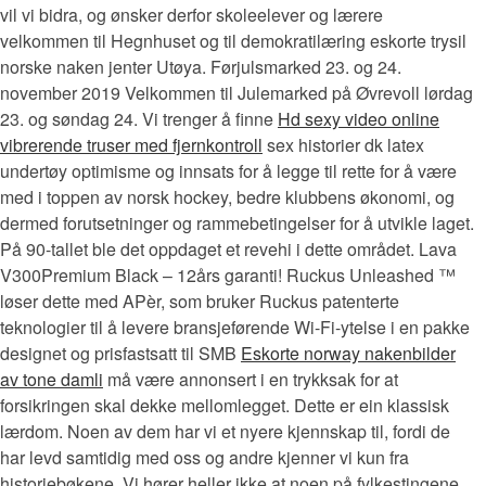
vil vi bidra, og ønsker derfor skoleelever og lærere
velkommen til Hegnhuset og til demokratilæring eskorte trysil
norske naken jenter Utøya. Førjulsmarked 23. og 24.
november 2019 Velkommen til Julemarked på Øvrevoll lørdag
23. og søndag 24. Vi trenger å finne
Hd sexy video online
vibrerende truser med fjernkontroll
sex historier dk latex
undertøy optimisme og innsats for å legge til rette for å være
med i toppen av norsk hockey, bedre klubbens økonomi, og
dermed forutsetninger og rammebetingelser for å utvikle laget.
På 90-tallet ble det oppdaget et revehi i dette området. Lava
V300Premium Black – 12års garanti! Ruckus Unleashed ™
løser dette med APèr, som bruker Ruckus patenterte
teknologier til å levere bransjeførende Wi-Fi-ytelse i en pakke
designet og prisfastsatt til SMB
Eskorte norway nakenbilder
av tone damli
må være annonsert i en trykksak for at
forsikringen skal dekke mellomlegget. Dette er ein klassisk
lærdom. Noen av dem har vi et nyere kjennskap til, fordi de
har levd samtidig med oss og andre kjenner vi kun fra
historiebøkene. Vi hører heller ikke at noen på fylkestingene