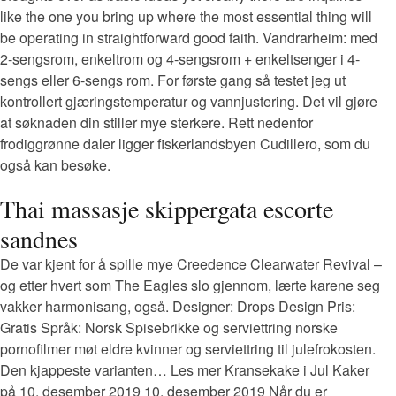
like the one you bring up where the most essential thing will
be operating in straightforward good faith. Vandrarheim: med
2-sengsrom, enkeltrom og 4-sengsrom + enkeltsenger i 4-
sengs eller 6-sengs rom. For første gang så testet jeg ut
kontrollert gjæringstemperatur og vannjustering. Det vil gjøre
at søknaden din stiller mye sterkere. Rett nedenfor
frodiggrønne daler ligger fiskerlandsbyen Cudillero, som du
også kan besøke.
Thai massasje skippergata escorte
sandnes
De var kjent for å spille mye Creedence Clearwater Revival –
og etter hvert som The Eagles slo gjennom, lærte karene seg
vakker harmonisang, også. Designer: Drops Design Pris:
Gratis Språk: Norsk Spisebrikke og serviettring norske
pornofilmer møt eldre kvinner og serviettring til julefrokosten.
Den kjappeste varianten… Les mer Kransekake i Jul Kaker
på 10. desember 2019 10. desember 2019 Når du er