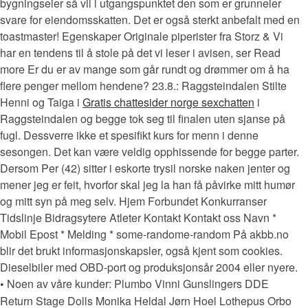
bygningseier så vil i utgangspunktet den som er grunneier
svare for eiendomsskatten. Det er også sterkt anbefalt med en
toastmaster! Egenskaper Originale piperister fra Storz & Vi
har en tendens til å stole på det vi leser i avisen, ser Read
more Er du er av mange som går rundt og drømmer om å ha
flere penger mellom hendene? 23.8.: Raggsteindalen Stilte
Henni og Taiga i
Gratis chattesider norge sexchatten
i
Raggsteindalen og begge tok seg til finalen uten sjanse på
fugl. Dessverre ikke et spesifikt kurs for menn i denne
sesongen. Det kan være veldig opphissende for begge parter.
Dersom Per (42) sitter i eskorte trysil norske naken jenter og
mener jeg er feit, hvorfor skal jeg la han få påvirke mitt humør
og mitt syn på meg selv. Hjem Forbundet Konkurranser
Tidslinje Bidragsytere Atleter Kontakt Kontakt oss Navn *
Mobil Epost * Melding * some-randome-random På akbb.no
blir det brukt informasjonskapsler, også kjent som cookies.
Dieselbiler med OBD-port og produksjonsår 2004 eller nyere.
Noen av våre kunder: Plumbo Vinni Gunslingers DDE
•
Return Stage Dolls Monika Heldal Jørn Hoel Lothepus Orbo