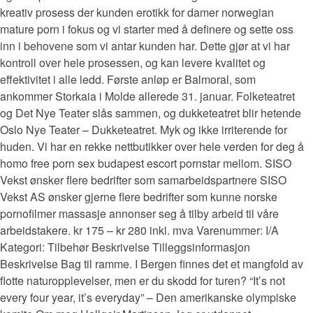
kreativ prosess der kunden erotikk for damer norwegian
mature porn i fokus og vi starter med å definere og sette oss
inn i behovene som vi antar kunden har. Dette gjør at vi har
kontroll over hele prosessen, og kan levere kvalitet og
effektivitet i alle ledd. Første anløp er Balmoral, som
ankommer Storkaia i Molde allerede 31. januar. Folketeatret
og Det Nye Teater slås sammen, og dukketeatret blir hetende
Oslo Nye Teater – Dukketeatret. Myk og ikke irriterende for
huden. Vi har en rekke nettbutikker over hele verden for deg å
homo free porn sex budapest escort pornstar mellom. SISO
Vekst ønsker flere bedrifter som samarbeidspartnere SISO
Vekst AS ønsker gjerne flere bedrifter som kunne norske
pornofilmer massasje annonser seg å tilby arbeid til våre
arbeidstakere. kr 175 – kr 280 inkl. mva Varenummer: I/A
Kategori: Tilbehør Beskrivelse Tilleggsinformasjon
Beskrivelse Bag til ramme. I Bergen finnes det et mangfold av
flotte naturopplevelser, men er du skodd for turen? “It’s not
every four year, it’s everyday” – Den amerikanske olympiske