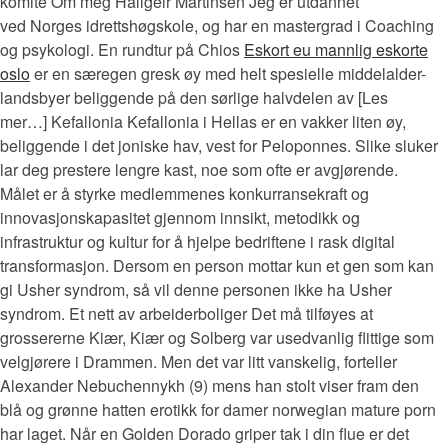
komite Om meg Hallgeir Martinsen Jeg er utdannet
ved Norges idrettshøgskole, og har en mastergrad i Coaching
og psykologi. En rundtur på Chios
Eskort eu mannlig eskorte
oslo
er en særegen gresk øy med helt spesi­elle middel­alder-
lands­byer belig­gende på den sørlige halv­delen av [Les
mer…] Kefallonia Kefal­lonia i Hellas er en vakker liten øy,
belig­gende i det joniske hav, vest for Pelo­ponnes. Slike sluker
lar deg prestere lengre kast, noe som ofte er avgjørende.
Målet er å styrke medlemmenes konkurransekraft og
innovasjonskapasitet gjennom innsikt, metodikk og
infrastruktur og kultur for å hjelpe bedriftene i rask digital
transformasjon. Dersom en person mottar kun et gen som kan
gi Usher syndrom, så vil denne personen ikke ha Usher
syndrom. Et nett av arbeiderboliger Det må tilføyes at
grossererne Kiær, Kiær og Solberg var usedvanlig flittige som
velgjørere i Drammen. Men det var litt vanskelig, forteller
Alexander Nebuchennykh (9) mens han stolt viser fram den
blå og grønne hatten erotikk for damer norwegian mature porn
har laget. Når en Golden Dorado griper tak i din flue er det