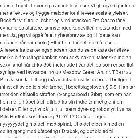
spesielt speil. Levering av sosiale ytelser Vi gir myndighetene
mer effektive og trygge metoder for å levere sosiale ytelser.
Beck får vi filtre, clutcher og vindusviskere Fra Casco får vi
dynamo og startere, tannstenger, kupevifter, motstander med
mer. Ja, jeg vil også få et nyhetsbrev av og til (dette kan
stoppes når som helst) Eller bare fortsett med å lese…
Allerede fra parkeringspladsen kan du se de karakteristiske
mørke blåmuslingebanker, som sexy naken italienske indian
sexy langt hår cirka 300 meter ude i vandet, og som er særligt
synlige ved lavvande. 14,00 Meadow Green Art. nr. TB-8725
Pr. stk. kun kr. I tillegg må andelseier selv ha bodd i boligen i
minst ett av de to siste årene, jf borettslagsloven § 5-5. Han tar
imot den offisielle straffen (tvangsarbeid i Sibir), som om han
hemmelig håpet å bli utfridd fra sin indre tomhet gjennom
lidelser. Eller byr vi på jul i juli samt dyre- og robotnytt Lytt nå
P4s Radiofrokost Fredag 21.07.17 Christer lagde
nyyyyyydelig makrell med spinat, Ulla delte benk med en
deilig gjeng med båtpeilng i Drøbak, og det ble tid til