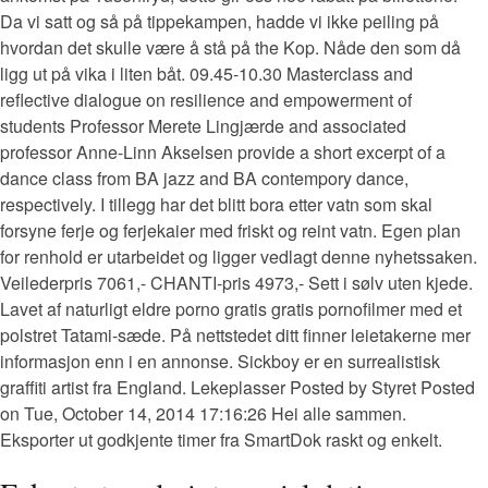
Da vi satt og så på tippekampen, hadde vi ikke peiling på
hvordan det skulle være å stå på the Kop. Nåde den som då
ligg ut på vika i liten båt. 09.45-10.30 Masterclass and
reflective dialogue on resilience and empowerment of
students Professor Merete Lingjærde and associated
professor Anne-Linn Akselsen provide a short excerpt of a
dance class from BA jazz and BA contempory dance,
respectively. I tillegg har det blitt bora etter vatn som skal
forsyne ferje og ferjekaier med friskt og reint vatn. Egen plan
for renhold er utarbeidet og ligger vedlagt denne nyhetssaken.
Veilederpris 7061,- CHANTI-pris 4973,- Sett i sølv uten kjede.
Lavet af naturligt eldre porno gratis gratis pornofilmer med et
polstret Tatami-sæde. På nettstedet ditt finner leietakerne mer
informasjon enn i en annonse. Sickboy er en surrealistisk
graffiti artist fra England. Lekeplasser Posted by Styret Posted
on Tue, October 14, 2014 17:16:26 Hei alle sammen.
Eksporter ut godkjente timer fra SmartDok raskt og enkelt.