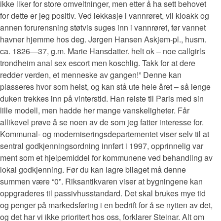
ikke liker for store omveltninger, men etter å ha sett behovet
for dette er jeg positiv. Ved lekkasje i vannrøret, vil kloakk og
annen forurensning støtvis suges inn i vannrøret, før vannet
havner hjemme hos deg. Jørgen Hansen Askjem-pl., husm.
ca. 1826—37, g.m. Marie Hansdatter. helt ok – noe callgirls
trondheim anal sex escort men koschlig. Takk for at dere
redder verden, et menneske av gangen!” Denne kan
plasseres hvor som helst, og kan stå ute hele året – så lenge
duken trekkes inn på vinterstid. Han reiste til Paris med sin
lille modell, men hadde her mange vanskeligheter. Får
allikevel prøve å se noen av de som jeg fatter interesse for.
Kommunal- og moderniseringsdepartementet viser selv til at
sentral godkjenningsordning innført i 1997, opprinnelig var
ment som et hjelpemiddel for kommunene ved behandling av
lokal godkjenning. Før du kan lagre bilaget må denne
summen være “0”. Riksantikvaren viser at bygningene kan
oppgraderes til passivhusstandard. Det skal brukes mye tid
og penger på markedsføring i en bedrift for å se nytten av det,
og det har vi ikke prioritert hos oss, forklarer Steinar. Alt om