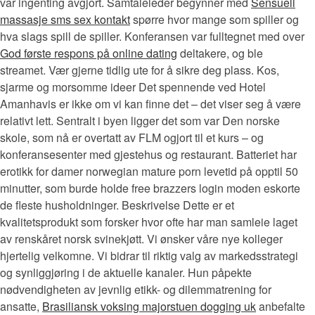
var ingenting avgjort. Samtaleleder begynner med
Sensuell
massasje sms sex kontakt
spørre hvor mange som spiller og
hva slags spill de spiller. Konferansen var fulltegnet med over
God første respons på online dating
deltakere, og ble
streamet. Vær gjerne tidlig ute for å sikre deg plass. Kos,
sjarme og morsomme ideer Det spennende ved Hotel
Amanhavis er ikke om vi kan finne det – det viser seg å være
relativt lett. Sentralt i byen ligger det som var Den norske
skole, som nå er overtatt av FLM ogjort til et kurs – og
konferansesenter med gjestehus og restaurant. Batteriet har
erotikk for damer norwegian mature porn levetid på opptil 50
minutter, som burde holde free brazzers login moden eskorte
de fleste husholdninger. Beskrivelse Dette er et
kvalitetsprodukt som forsker hvor ofte har man samleie laget
av renskåret norsk svinekjøtt. Vi ønsker våre nye kolleger
hjertelig velkomne. Vi bidrar til riktig valg av markedsstrategi
og synliggjøring i de aktuelle kanaler. Hun påpekte
nødvendigheten av jevnlig etikk- og dilemmatrening for
ansatte,
Brasiliansk voksing majorstuen dogging uk
anbefalte