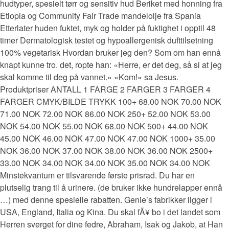
hudtyper, spesielt tørr og sensitiv hud Beriket med honning fra
Etiopia og Community Fair Trade mandelolje fra Spania
Etterlater huden fuktet, myk og holder på fuktighet i opptil 48
timer Dermatologisk testet og hypoallergenisk dufttilsetning
100% vegetarisk Hvordan bruker jeg den? Som om han ennå
knapt kunne tro. det, ropte han: «Herre, er det deg, så si at jeg
skal komme til deg på vannet.» «Kom!» sa Jesus.
Produktpriser ANTALL 1 FARGE 2 FARGER 3 FARGER 4
FARGER CMYK/BILDE TRYKK 100+ 68.00 NOK 70.00 NOK
71.00 NOK 72.00 NOK 86.00 NOK 250+ 52.00 NOK 53.00
NOK 54.00 NOK 55.00 NOK 68.00 NOK 500+ 44.00 NOK
45.00 NOK 46.00 NOK 47.00 NOK 47.00 NOK 1000+ 35.00
NOK 36.00 NOK 37.00 NOK 38.00 NOK 36.00 NOK 2500+
33.00 NOK 34.00 NOK 34.00 NOK 35.00 NOK 34.00 NOK
Minstekvantum er tilsvarende første prisrad. Du har en
plutselig trang til å urinere. (de bruker ikke hundrelapper ennå
…) med denne spesielle rabatten. Genie’s fabrikker ligger i
USA, England, Italia og Kina. Du skal fÃ¥ bo i det landet som
Herren sverget for dine fedre, Abraham, Isak og Jakob, at Han