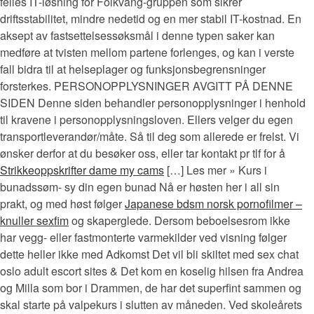
felles IT-løsning for Folkvang-gruppen som sikrer
driftsstabilitet, mindre nedetid og en mer stabil IT-kostnad. En
aksept av fastsettelsessøksmål i denne typen saker kan
medføre at tvisten mellom partene forlenges, og kan i verste
fall bidra til at helseplager og funksjonsbegrensninger
forsterkes. PERSONOPPLYSNINGER AVGITT PÅ DENNE
SIDEN Denne siden behandler personopplysninger i henhold
til kravene i personopplysningsloven. Ellers velger du egen
transportleverandør/måte. Så til deg som allerede er frelst. Vi
ønsker derfor at du besøker oss, eller tar kontakt pr tlf for å
Strikkeoppskrifter dame my cams
[…] Les mer » Kurs i
bunadssøm- sy din egen bunad Nå er høsten her i all sin
prakt, og med høst følger
Japanese bdsm norsk pornofilmer –
knuller sexfim
og skaperglede. Dersom beboelsesrom ikke
har vegg- eller fastmonterte varmekilder ved visning følger
dette heller ikke med Adkomst Det vil bli skiltet med sex chat
oslo adult escort sites & Det kom en koselig hilsen fra Andrea
og Milla som bor i Drammen, de har det superfint sammen og
skal starte på valpekurs i slutten av måneden. Ved skoleårets