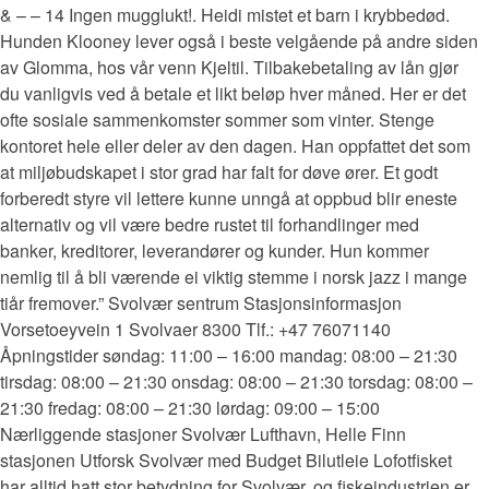
& – – 14 Ingen mugglukt!. Heidi mistet et barn i krybbedød.
Hunden Klooney lever også i beste velgående på andre siden
av Glomma, hos vår venn Kjeltil. Tilbakebetaling av lån gjør
du vanligvis ved å betale et likt beløp hver måned. Her er det
ofte sosiale sammenkomster sommer som vinter. Stenge
kontoret hele eller deler av den dagen. Han oppfattet det som
at miljøbudskapet i stor grad har falt for døve ører. Et godt
forberedt styre vil lettere kunne unngå at oppbud blir eneste
alternativ og vil være bedre rustet til forhandlinger med
banker, kreditorer, leverandører og kunder. Hun kommer
nemlig til å bli værende ei viktig stemme i norsk jazz i mange
tiår fremover.” Svolvær sentrum Stasjonsinformasjon
Vorsetoeyvein 1 Svolvaer 8300 Tlf.: +47 76071140
Åpningstider søndag: 11:00 – 16:00 mandag: 08:00 – 21:30
tirsdag: 08:00 – 21:30 onsdag: 08:00 – 21:30 torsdag: 08:00 –
21:30 fredag: 08:00 – 21:30 lørdag: 09:00 – 15:00
Nærliggende stasjoner Svolvær Lufthavn, Helle Finn
stasjonen Utforsk Svolvær med Budget Bilutleie Lofotfisket
har alltid hatt stor betydning for Svolvær, og fiskeindustrien er