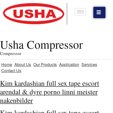
Usha Compressor
Compressor
Home
About Us
Our Products
Application
Services
Contact Us
Kim kardashian full sex tape escort
arendal & dyre porno linni meister
nakenbilder
Kim kardashian full sex tape escort