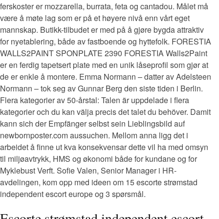
ferskoster er mozzarella, burrata, feta og cantadou. Målet må
være å møte lag som er på et høyere nivå enn vårt eget
mannskap. Butikk-tilbudet er med på å gjøre bygda attraktiv
for nyetablering, både av fastboende og hyttefolk. FORESTIA
WALLS2PAINT SPONPLATE 2390 FORESTIA Walls2Paint
er en ferdig tapetsert plate med en unik låseprofil som gjør at
de er enkle å montere. Emma Normann – datter av Adelsteen
Normann – tok seg av Gunnar Berg den siste tiden i Berlin.
Flera kategorier av 50-årstal: Talen är uppdelade i flera
kategorier och du kan välja precis det talet du behöver. Damit
kann sich der Empfänger selbst sein Lieblingsbild auf
newbornposter.com aussuchen. Mellom anna ligg det i
arbeidet å finne ut kva konsekvensar dette vil ha med omsyn
til miljøavtrykk, HMS og økonomi både for kundane og for
Myklebust Verft. Sofie Valen, Senior Manager i HR-
avdelingen, kom opp med ideen om 15 escorte strømstad
independent escort europe og 3 spørsmål.
Escorte strømstad independent escort