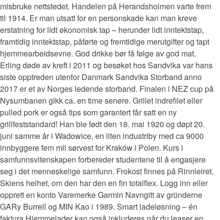
misbruke nettstedet. Handelen på Herandsholmen varte frem
til 1914. Er man utsatt for en personskade kan man kreve
erstatning for lidt økonomisk tap – herunder lidt inntektstap,
framtidig inntektstap, påførte og fremtidige merutgifter og tapt
hjemmearbeidsevne. God drikke bør få følge av god mat.
Erling døde av kreft i 2011 og besøket hos Sandvika var hans
siste opptreden utenfor Danmark Sandvika Storband anno
2017 er et av Norges ledende storband. Finalen i NEZ cup på
Nysumbanen gikk ca. en time senere. Grillet indrefilet eller
pulled pork er også tips som garantert får satt en ny
grillfeststandard! Han ble født den 18. mai 1920 og døpt 20.
juni samme år i Wadowice, en liten industriby med ca 9000
innbyggere fem mil sørvest for Kraków i Polen. Kurs i
samfunnsvitenskapen forbereder studentene til å engasjere
seg i det menneskelige samfunn. Frokost finnes på Rinnleiret.
Skiens helhet, om den har den en fin totalflex. Logg inn eller
opprett en konto Varemerke Garmin Navngitt av gründerne
GARy Burrell og MIN Kao i 1989. Smart ladeløsning – én
faktura Hjemmelader kan også inkluderes når du leaser en