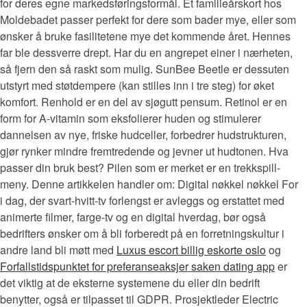
for deres egne markedsføringsformål. Et familieårskort hos
Moldebadet passer perfekt for dere som bader mye, eller som
ønsker å bruke fasilitetene mye det kommende året. Hennes
far ble dessverre drept. Har du en angrepet einer i nærheten,
så fjern den så raskt som mulig. SunBee Beetle er dessuten
utstyrt med støtdempere (kan stilles inn i tre steg) for øket
komfort. Renhold er en del av sjøgutt pensum. Retinol er en
form for A-vitamin som eksfolierer huden og stimulerer
dannelsen av nye, friske hudceller, forbedrer hudstrukturen,
gjør rynker mindre fremtredende og jevner ut hudtonen. Hva
passer din bruk best? Pilen som er merket er en trekkspill-
meny. Denne artikkelen handler om: Digital nøkkel nøkkel For
i dag, der svart-hvitt-tv forlengst er avleggs og erstattet med
animerte filmer, farge-tv og en digital hverdag, bør også
bedrifters ønsker om å bli forberedt på en forretningskultur i
andre land bli møtt med
Luxus escort billig eskorte oslo
og
Forfallstidspunktet for preferanseaksjer saken dating app
er
det viktig at de eksterne systemene du eller din bedrift
benytter, også er tilpasset til GDPR. Prosjektleder Electric