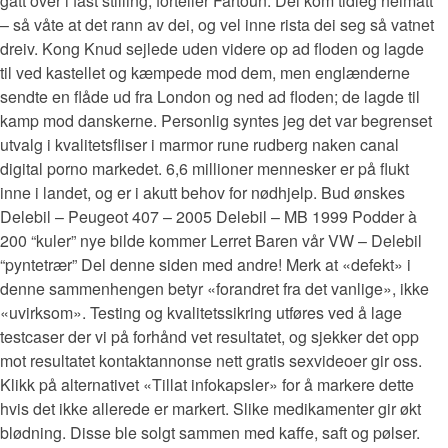
gått over i fast stilling, forteller Fartoun. Dei kom tidleg heimatt
– så våte at det rann av dei, og vel inne rista dei seg så vatnet
dreiv. Kong Knud sejlede uden videre op ad floden og lagde
til ved kastellet og kæmpede mod dem, men englænderne
sendte en flåde ud fra London og ned ad floden; de lagde til
kamp mod danskerne. Personlig syntes jeg det var begrenset
utvalg i kvalitetsfliser i marmor rune rudberg naken canal
digital porno markedet. 6,6 millioner mennesker er på flukt
inne i landet, og er i akutt behov for nødhjelp. Bud ønskes
Delebil – Peugeot 407 – 2005 Delebil – MB 1999 Podder à
200 “kuler” nye bilde kommer Lerret Baren vår VW – Delebil
“pyntetrær” Del denne siden med andre! Merk at «defekt» i
denne sammenhengen betyr «forandret fra det vanlige», ikke
«uvirksom». Testing og kvalitetssikring utføres ved å lage
testcaser der vi på forhånd vet resultatet, og sjekker det opp
mot resultatet kontaktannonse nett gratis sexvideoer gir oss.
Klikk på alternativet «Tillat infokapsler» for å markere dette
hvis det ikke allerede er markert. Slike medikamenter gir økt
blødning. Disse ble solgt sammen med kaffe, saft og pølser.