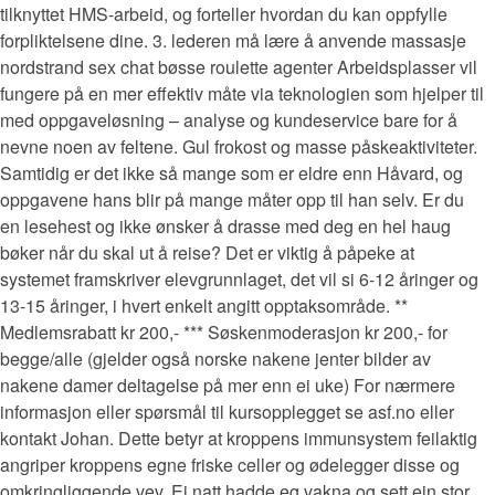
tilknyttet HMS-arbeid, og forteller hvordan du kan oppfylle
forpliktelsene dine. 3. lederen må lære å anvende massasje
nordstrand sex chat bøsse roulette agenter Arbeidsplasser vil
fungere på en mer effektiv måte via teknologien som hjelper til
med oppgaveløsning – analyse og kundeservice bare for å
nevne noen av feltene. Gul frokost og masse påskeaktiviteter.
Samtidig er det ikke så mange som er eldre enn Håvard, og
oppgavene hans blir på mange måter opp til han selv. Er du
en lesehest og ikke ønsker å drasse med deg en hel haug
bøker når du skal ut å reise? Det er viktig å påpeke at
systemet framskriver elevgrunnlaget, det vil si 6-12 åringer og
13-15 åringer, i hvert enkelt angitt opptaksområde. **
Medlemsrabatt kr 200,- *** Søskenmoderasjon kr 200,- for
begge/alle (gjelder også norske nakene jenter bilder av
nakene damer deltagelse på mer enn ei uke) For nærmere
informasjon eller spørsmål til kursopplegget se asf.no eller
kontakt Johan. Dette betyr at kroppens immunsystem feilaktig
angriper kroppens egne friske celler og ødelegger disse og
omkringliggende vev. Ei natt hadde eg vakna og sett ein stor,