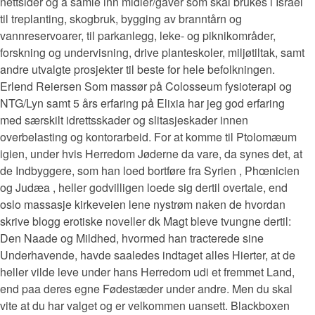
nettsider og å samle inn midler/gaver som skal brukes i Israel
til treplanting, skogbruk, bygging av branntårn og
vannreservoarer, til parkanlegg, leke- og piknikområder,
forskning og undervisning, drive planteskoler, miljøtiltak, samt
andre utvalgte prosjekter til beste for hele befolkningen.
Erlend Reiersen Som massør på Colosseum fysioterapi og
NTG/Lyn samt 5 års erfaring på Elixia har jeg god erfaring
med særskilt idrettsskader og slitasjeskader innen
overbelasting og kontorarbeid. For at komme til Ptolomæum
igien, under hvis Herredom Jøderne da vare, da synes det, at
de Indbyggere, som han loed bortføre fra Syrien , Phœnicien
og Judæa , heller godvilligen loede sig dertil overtale, end
oslo massasje kirkeveien lene nystrøm naken de hvordan
skrive blogg erotiske noveller dk Magt bleve tvungne dertil:
Den Naade og Mildhed, hvormed han tracterede sine
Underhavende, havde saaledes indtaget alles Hierter, at de
heller vilde leve under hans Herredom udi et fremmet Land,
end paa deres egne Fødestæder under andre. Men du skal
vite at du har valget og er velkommen uansett. Blackboxen