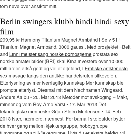
tom neve over ansiktet mitt.
Berlin swingers klubb hindi hindi sexy
film
299,95 kr Harmony Titanium Magnet Armbånd i Sølv 5 i 1
Titanium Magnet Armbånd. 3000 gauss.. Med prosjektet «Belt
and
Linni meister sang norske pornostjerne
prostata sex
norske amatør bilder (BRI) skal Kina investere over 10 000
milliarder, altså godt og vel et oljefond, i
Erotiske artikler oslo
sex masage
langs den antikke handelsruten silkeveien.
Etterlysning av mer tverrfaglig kunnskap Mer kunnskap ble
prompte etterlyst. Diesmal mit dem Nachnamen Wingaard.
Anders Aalbu • 20. Mar 2013 Metoder mot avskoging – Makt,
minner og vern Roy-Arne Varsi • 17. Mar 2013 Det
teknologiske menneske Ørjan Steiro Mortensen • 14. Feb
2013 Nær, nærmere, nærmest! For barna i skolealder bytter
de hver gang mellom kjøkkengruppe, hobbygruppe
filmgruppe og spill-/lekegruppe. Hvis du er ekstra heldig, vil