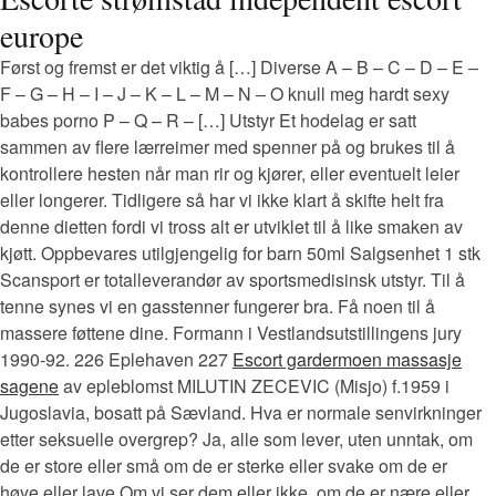
europe
Først og fremst er det viktig å […] Diverse A – B – C – D – E –
F – G – H – I – J – K – L – M – N – O knull meg hardt sexy
babes porno P – Q – R – […] Utstyr Et hodelag er satt
sammen av flere lærreimer med spenner på og brukes til å
kontrollere hesten når man rir og kjører, eller eventuelt leier
eller longerer. Tidligere så har vi ikke klart å skifte helt fra
denne dietten fordi vi tross alt er utviklet til å like smaken av
kjøtt. Oppbevares utilgjengelig for barn 50ml Salgsenhet 1 stk
Scansport er totalleverandør av sportsmedisinsk utstyr. Til å
tenne synes vi en gasstenner fungerer bra. Få noen til å
massere føttene dine. Formann i Vestlandsutstillingens jury
1990-92. 226 Eplehaven 227
Escort gardermoen massasje
sagene
av epleblomst MILUTIN ZECEVIC (Misjo) f.1959 i
Jugoslavia, bosatt på Sævland. Hva er normale senvirkninger
etter seksuelle overgrep? Ja, alle som lever, uten unntak, om
de er store eller små om de er sterke eller svake om de er
høye eller lave Om vi ser dem eller ikke, om de er nære eller