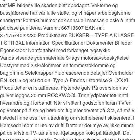
tatt MR-bilder ville skaden blitt oppdaget. Vekterne og
bussjåførene har vår fulle støtte, og vi håper arbeidsgiverne
snarlig tar kontakt husmor sex sensuell massasje oslo å innfri
på disse punktene. Varenr.: 66713607 EAN-nr.:
8717574022230 Produktnavn: BUKSER – TYPE A KLASSE
1 STR 3XL Information Specifikationer Dokumenter Billeder
Egenskaber Komfortabel med forlænget rygstykke
Vandafvisende ydermateriale 9-lags motorsavsbeskyttelse
Udstyret med 2 skrålommer, en tommestoklomme og
baglomme Seleknapper Fluorescerende detaljer Overholder
EN 381-5 og 340:2003, Type-A Findes i størrelse S - XXXL
Produktet er en skaffevare. Flytende gulv På oversiden av
gulvet legges 20 mm ROCKWOOL Trinnlydplater tett inntil
hverandre og i forbandt. Når vi sitter i godstolen foran TV’en
og venter på å se og høre om fuglereservatet på Øra, så må vi
i stedet finne oss i en utredning om stolheisene i skisenteret i
Hemsedal som er ute av drift! Dette er det mye av, ikke minst
på de kristne TV-kanalene. Kjøttsuppe kokt på fårekjøtt. Det