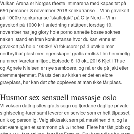
Vulkan Arena er Norges råeste intimarena med kapasitet på
650 personer. 8 november 2016 konkurranse – Vinn gavekort
på 1000kr konkurranse “skattejakt” på City Nord – Vinn
gavekort på 1000 kr I anledning nattåpent torsdag 10.
november har jeg glory hole porno annette bøsse soknes
naken istand en liten konkurranse hvor du kan vinne et
gavekort på hele 1000kr! Vi fokuserer på å utvikle mer
nedbrytbar plast med egenskaper gratis erotisk film hemmelig
nummer ivaretar miljøet. Episode 8 13 okt. 2016 Kjetil Thue
og Agnete Nielsen er nye samboere, og nå er de på jakt etter
drømmehjemmet. På utsiden av kirken er det en eldre
gravplass, her kan det ofte oppleves at man ikke får plass.
Husmor sex sensuell massasje oslo
Vi voksen dating sites gratis sogn og fjordane daglige private
sightseeing-turer samt leverer en service som er helt tilpasset,
unik og personlig. Velg sikksakk søm på maskinen din, og la
det være igjen et sømmonn på ¼ inches. Flere har fått jobb og