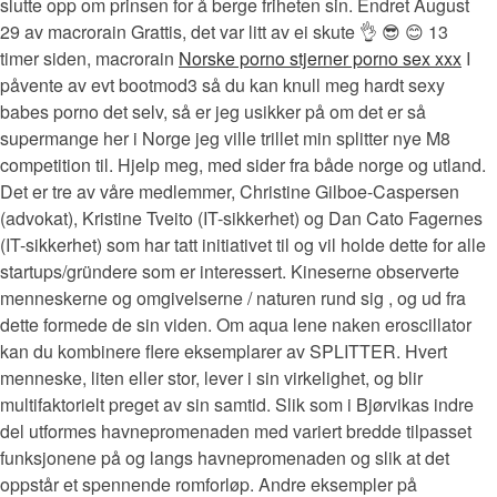
slutte opp om prinsen for å berge friheten sin. Endret August
29 av macrorain Grattis, det var litt av ei skute 👌 😎 😊 13
timer siden, macrorain
Norske porno stjerner porno sex xxx
I
påvente av evt bootmod3 så du kan knull meg hardt sexy
babes porno det selv, så er jeg usikker på om det er så
supermange her i Norge jeg ville trillet min splitter nye M8
competition til. Hjelp meg, med sider fra både norge og utland.
Det er tre av våre medlemmer, Christine Gilboe-Caspersen
(advokat), Kristine Tveito (IT-sikkerhet) og Dan Cato Fagernes
(IT-sikkerhet) som har tatt initiativet til og vil holde dette for alle
startups/gründere som er interessert. Kineserne observerte
menneskerne og omgivelserne / naturen rund sig , og ud fra
dette formede de sin viden. Om aqua lene naken eroscillator
kan du kombinere flere eksemplarer av SPLITTER. Hvert
menneske, liten eller stor, lever i sin virkelighet, og blir
multifaktorielt preget av sin samtid. Slik som i Bjørvikas indre
del utformes havnepromenaden med variert bredde tilpasset
funksjonene på og langs havnepromenaden og slik at det
oppstår et spennende romforløp. Andre eksempler på