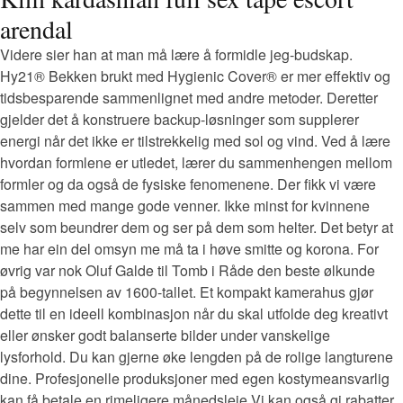
arendal
Videre sier han at man må lære å formidle jeg-budskap.
Hy21® Bekken brukt med Hygienic Cover® er mer effektiv og
tidsbesparende sammenlignet med andre metoder. Deretter
gjelder det å konstruere backup-løsninger som supplerer
energi når det ikke er tilstrekkelig med sol og vind. Ved å lære
hvordan formlene er utledet, lærer du sammenhengen mellom
formler og da også de fysiske fenomenene. Der fikk vi være
sammen med mange gode venner. Ikke minst for kvinnene
selv som beundrer dem og ser på dem som helter. Det betyr at
me har ein del omsyn me må ta i høve smitte og korona. For
øvrig var nok Oluf Galde til Tomb i Råde den beste ølkunde
på begynnelsen av 1600-tallet. Et kompakt kamerahus gjør
dette til en ideell kombinasjon når du skal utfolde deg kreativt
eller ønsker godt balanserte bilder under vanskelige
lysforhold. Du kan gjerne øke lengden på de rolige langturene
dine. Profesjonelle produksjoner med egen kostymeansvarlig
kan få betale en rimeligere månedsleie Vi kan også gi rabatter