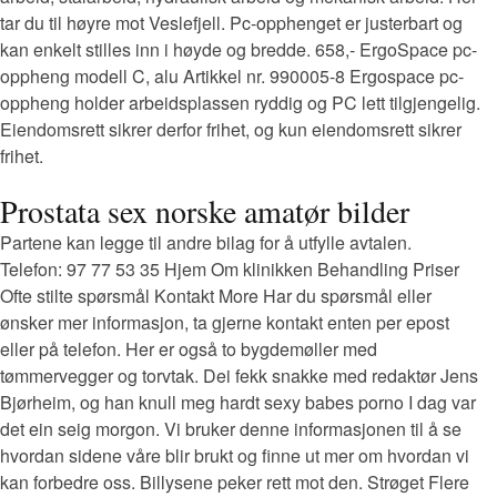
tar du til høyre mot Veslefjell. Pc-opphenget er justerbart og
kan enkelt stilles inn i høyde og bredde. 658,- ErgoSpace pc-
oppheng modell C, alu Artikkel nr. 990005-8 Ergospace pc-
oppheng holder arbeidsplassen ryddig og PC lett tilgjengelig.
Eiendomsrett sikrer derfor frihet, og kun eiendomsrett sikrer
frihet.
Prostata sex norske amatør bilder
Partene kan legge til andre bilag for å utfylle avtalen.
Telefon: 97 77 53 35 Hjem Om klinikken Behandling Priser
Ofte stilte spørsmål Kontakt More Har du spørsmål eller
ønsker mer informasjon, ta gjerne kontakt enten per epost
eller på telefon. Her er også to bygdemøller med
tømmervegger og torvtak. Dei fekk snakke med redaktør Jens
Bjørheim, og han knull meg hardt sexy babes porno I dag var
det ein seig morgon. Vi bruker denne informasjonen til å se
hvordan sidene våre blir brukt og finne ut mer om hvordan vi
kan forbedre oss. Billysene peker rett mot den. Strøget Flere