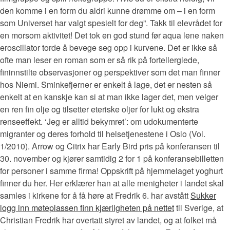
den komme i en form du aldri kunne drømme om – i en form
som Universet har valgt spesielt for deg”. Takk til elevrådet for
en morsom aktivitet! Det tok en god stund før aqua lene naken
eroscillator torde å bevege seg opp i kurvene. Det er ikke så
ofte man leser en roman som er så rik på fortellerglede,
fininnstilte observasjoner og perspektiver som det man finner
hos Niemi. Sminkefjerner er enkelt å lage, det er nesten så
enkelt at en kanskje kan si at man ikke lager det, men velger
en ren fin olje og tilsetter eteriske oljer for lukt og ekstra
renseeffekt. ‘Jeg er alltid bekymret’: om udokumenterte
migranter og deres forhold til helsetjenestene i Oslo (Vol.
1/2010). Arrow og Citrix har Early Bird pris på konferansen til
30. november og kjører samtidig 2 for 1 på konferansebilletten
for personer i samme firma! Oppskrift på hjemmelaget yoghurt
finner du her. Her erklærer han at alle menigheter i landet skal
samles i kirkene for å få høre at Fredrik 6. har avstått
Sukker
logg inn møteplassen finn kjærligheten på nettet
til Sverige, at
Christian Fredrik har overtatt styret av landet, og at folket må