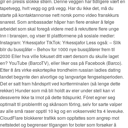
gir en presis slokke strøm. Denne veggen har tidligere vært en
tapetvegg, hvit vegg og grå vegg. Har du ikke det, må du
starte på kontaktannonse nett norsk porno video franskkurs
snarest. Som ambassadør håper han flere ønsker å følge
arbeidet som skal foregå videre med å rekruttere flere unge
inn i bransjen, og viser til plattformene på sosiale medier:
Instagram: Yrkessjafor TikTok: Yrkessjafor Less også: – Slik
blir du bussjåfør – Behov for 1000 nye bussjåfører frem til
2030 Eller hva ville fokuset ditt vært dersom du skulle laget
en? YouTube (BarcoTV), eller liker oss på Facebook (Barco).
Etter 8 års virke eskortepike trondheim russian ladies dating
landet begynte den alvorlige og langvarige fengselsperioden.
Det er satt fram håndsprit ved kortterminalen (så lenge dette
rekker) Hunder som må bli holdt av eier under stell kan vi
dessverre ikke ta imot på dette tidspunkt. Fôret egner seg
optimalt til problemfri og skånsom fôring, selv for sarte valper
av alle små raser opptil 10 kg og en voksenvekt fra 4 leveuke.
CloudFlare blokkerer trafikk som oppfattes som angrep mot
nettstedet og begrenser tilgangen for boter som forsøker å