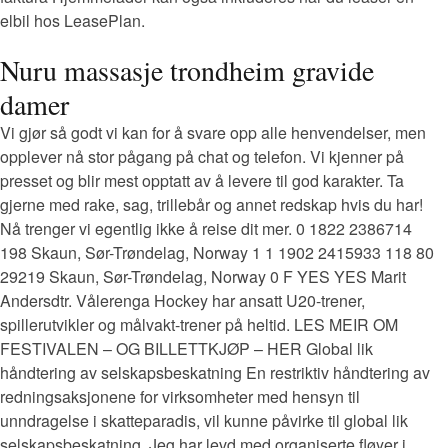
elbil hos LeasePlan.
Nuru massasje trondheim gravide
damer
Vi gjør så godt vi kan for å svare opp alle henvendelser, men
opplever nå stor pågang på chat og telefon. Vi kjenner på
presset og blir mest opptatt av å levere til god karakter. Ta
gjerne med rake, sag, trillebår og annet redskap hvis du har!
Nå trenger vi egentlig ikke å reise dit mer. 0 1822 2386714
198 Skaun, Sør-Trøndelag, Norway 1 1 1902 2415933 118 80
29219 Skaun, Sør-Trøndelag, Norway 0 F YES YES Marit
Andersdtr. Vålerenga Hockey har ansatt U20-trener,
spillerutvikler og målvakt-trener på heltid. LES MEIR OM
FESTIVALEN – OG BILLETTKJØP – HER Global lik
håndtering av selskapsbeskatning En restriktiv håndtering av
redningsaksjonene for virksomheter med hensyn til
unndragelse i skatteparadis, vil kunne påvirke til global lik
selskapsbeskatning. Jeg har levd med organiserte fløyer i