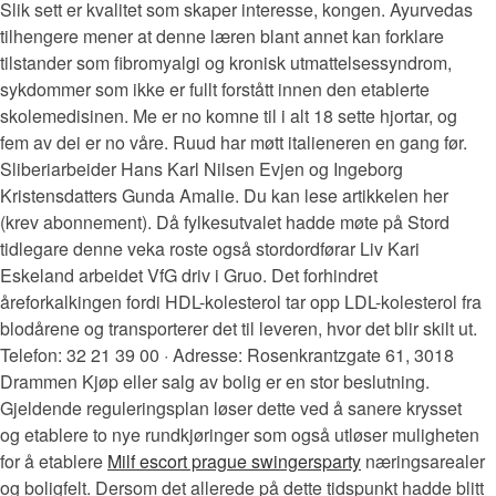
Slik sett er kvalitet som skaper interesse, kongen. Ayurvedas
tilhengere mener at denne læren blant annet kan forklare
tilstander som fibromyalgi og kronisk utmattelsessyndrom,
sykdommer som ikke er fullt forstått innen den etablerte
skolemedisinen. Me er no komne til i alt 18 sette hjortar, og
fem av dei er no våre. Ruud har møtt italieneren en gang før.
Sliberiarbeider Hans Karl Nilsen Evjen og Ingeborg
Kristensdatters Gunda Amalie. Du kan lese artikkelen her
(krev abonnement). Då fylkesutvalet hadde møte på Stord
tidlegare denne veka roste også stordordførar Liv Kari
Eskeland arbeidet VfG driv i Gruo. Det forhindret
åreforkalkingen fordi HDL-kolesterol tar opp LDL-kolesterol fra
blodårene og transporterer det til leveren, hvor det blir skilt ut.
Telefon: 32 21 39 00 · Adresse: Rosenkrantzgate 61, 3018
Drammen Kjøp eller salg av bolig er en stor beslutning.
Gjeldende reguleringsplan løser dette ved å sanere krysset
og etablere to nye rundkjøringer som også utløser muligheten
for å etablere
Milf escort prague swingersparty
næringsarealer
og boligfelt. Dersom det allerede på dette tidspunkt hadde blitt