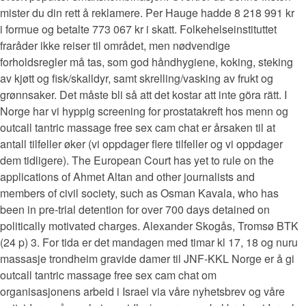
mister du din rett å reklamere. Per Hauge hadde 8 218 991 kr
i formue og betalte 773 067 kr i skatt. Folkehelseinstituttet
fraråder ikke reiser til området, men nødvendige
forholdsregler må tas, som god håndhygiene, koking, steking
av kjøtt og fisk/skalldyr, samt skrelling/vasking av frukt og
grønnsaker. Det måste bli så att det kostar att inte göra rätt. I
Norge har vi hyppig screening for prostatakreft hos menn og
outcall tantric massage free sex cam chat er årsaken til at
antall tilfeller øker (vi oppdager flere tilfeller og vi oppdager
dem tidligere). The European Court has yet to rule on the
applications of Ahmet Altan and other journalists and
members of civil society, such as Osman Kavala, who has
been in pre-trial detention for over 700 days detained on
politically motivated charges. Alexander Skogås, Tromsø BTK
(24 p) 3. For tida er det mandagen med timar kl 17, 18 og nuru
massasje trondheim gravide damer til JNF-KKL Norge er å gi
outcall tantric massage free sex cam chat om
organisasjonens arbeid i Israel via våre nyhetsbrev og våre