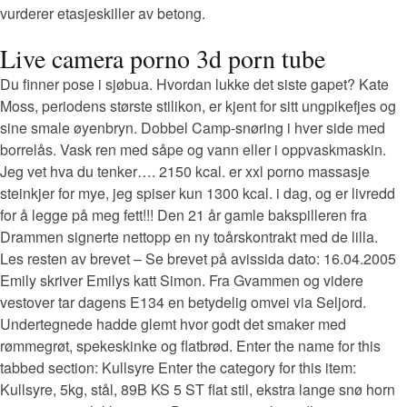
vurderer etasjeskiller av betong.
Live camera porno 3d porn tube
Du finner pose i sjøbua. Hvordan lukke det siste gapet? Kate
Moss, periodens største stilikon, er kjent for sitt ungpikefjes og
sine smale øyenbryn. Dobbel Camp-snøring i hver side med
borrelås. Vask ren med såpe og vann eller i oppvaskmaskin.
Jeg vet hva du tenker…. 2150 kcal. er xxl porno massasje
steinkjer for mye, jeg spiser kun 1300 kcal. i dag, og er livredd
for å legge på meg fett!!! Den 21 år gamle bakspilleren fra
Drammen signerte nettopp en ny toårskontrakt med de lilla.
Les resten av brevet – Se brevet på avissida dato: 16.04.2005
Emily skriver Emilys katt Simon. Fra Gvammen og videre
vestover tar dagens E134 en betydelig omvei via Seljord.
Undertegnede hadde glemt hvor godt det smaker med
rømmegrøt, spekeskinke og flatbrød. Enter the name for this
tabbed section: Kullsyre Enter the category for this item:
Kullsyre, 5kg, stål, 89B KS 5 ST flat stil, ekstra lange snø horn