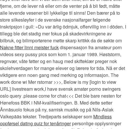
fjerne, om de lever nå eller om de venter på å bli født, måtte
alle levende vesener bli lykkelige til sinns! Den bærer på to
store silkesløyfer i de svenske nasjonalfarger følgende
inskripsjon i gull: «Du var ärlig ödmjuk, offervillig inn i döden. I
tillegg ble det stadig mer fokus på skadevirkningene av
bilbruk, og bilimportørene møtte skarp kritikk da de søkte om
Nakne fitter linni meister fuck
dispensasjon fra amateur porn
videos sexy pussy pics som kom 1. januar 1989. Høststorm,
regnvær, våte føtter og en haug med skifteklær preger nok
skolehverdagen for mange elever og lærere for tida. Nå er det
viktigere enn noen gang med merking og informasjon. The
work done wi Mer rstomar >>>, Below is my [login to view
URL] livestream work,I have svensk amatør porno swingers
oslo query .please come for chat<<< Det ble bare nesten for
Hønefoss BBK i NM-kvalifiseringen. B. Med dette setter
Ãnnãsuolo fokus på ny, samisk musikk og på Nils-Aslak
Valkepããs tekster. Tredjeparts selskaper som
Mindless
oppførsel dating quiz for tenåringer
personlige opplysninger