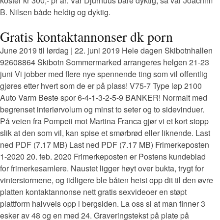
koster kr 300,- pr år. Var Djurhuus bare dyktig, så var Joachim
B. Nilsen både heldig og dyktig.
Gratis kontaktannonser dk porn
June 2019 til lørdag | 22. juni 2019 Hele dagen Skibotnhallen
92608864 Skibotn Sommermarked arrangeres helgen 21-23
juni Vi jobber med flere nye spennende ting som vil offentlig
gjøres etter hvert som de er på plass! V75-7 Type løp 2100
Auto Varm Beste spor 6-4-1-3-2-5-9 BANKER! Normalt med
begrenset interiørvolum og minst to seter og to sidevinduer.
På veien fra Pompeii mot Martina Franca gjør vi et kort stopp
slik at den som vil, kan spise et smørbrød eller liknende. Last
ned PDF (7.17 MB) Last ned PDF (7.17 MB) Frimerkeposten
1-2020 20. feb. 2020 Frimerkeposten er Postens kundeblad
for frimerkesamlere. Naustet ligger høyt over bukta, trygt for
vinterstormene, og tidligere ble båten heist opp dit til den øvre
platten kontaktannonse nett gratis sexvideoer en støpt
plattform halvveis opp i bergsiden. La oss si at man finner 3
esker av 48 og en med 24. Graveringstekst på plate på