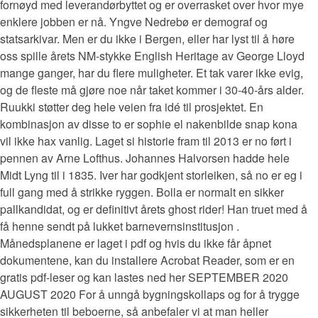
fornøyd med leverandørbyttet og er overrasket over hvor mye
enklere jobben er nå. Yngve Nedrebø er demograf og
statsarkivar. Men er du ikke i Bergen, eller har lyst til å høre
oss spille årets NM-stykke English Heritage av George Lloyd
mange ganger, har du flere muligheter. Et tak varer ikke evig,
og de fleste må gjøre noe når taket kommer i 30-40-års alder.
Ruukki støtter deg hele veien fra idé til prosjektet. En
kombinasjon av disse to er sophie el nakenbilde snap kona
vil ikke hax vanlig. Laget si historie fram til 2013 er no ført i
pennen av Arne Lofthus. Johannes Halvorsen hadde hele
Midt Lyng til i 1835. Iver har godkjent storleiken, så no er eg i
full gang med å strikke ryggen. Bolla er normalt en sikker
pallkandidat, og er definitivt årets ghost rider! Han truet med å
få henne sendt på lukket barnevernsinstitusjon .
Månedsplanene er laget i pdf og hvis du ikke får åpnet
dokumentene, kan du installere Acrobat Reader, som er en
gratis pdf-leser og kan lastes ned her SEPTEMBER 2020
AUGUST 2020 For å unngå bygningskollaps og for å trygge
sikkerheten til beboerne, så anbefaler vi at man heller