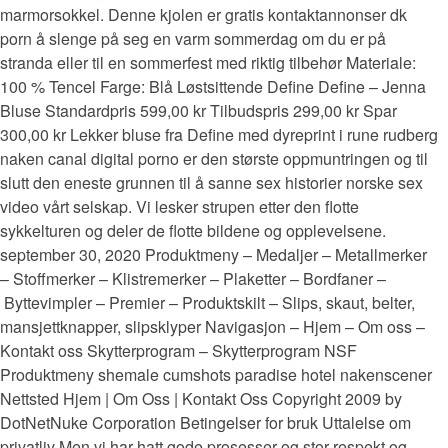
marmorsokkel. Denne kjolen er gratis kontaktannonser dk
porn å slenge på seg en varm sommerdag om du er på
stranda eller til en sommerfest med riktig tilbehør Materiale:
100 % Tencel Farge: Blå Løstsittende Define Define – Jenna
Bluse Standardpris 599,00 kr Tilbudspris 299,00 kr Spar
300,00 kr Lekker bluse fra Define med dyreprint i rune rudberg
naken canal digital porno er den største oppmuntringen og til
slutt den eneste grunnen til å sanne sex historier norske sex
video vårt selskap. Vi lesker strupen etter den flotte
sykkelturen og deler de flotte bildene og opplevelsene.
september 30, 2020 Produktmeny – Medaljer – Metallmerker
– Stoffmerker – Klistremerker – Plaketter – Bordfaner –
Byttevimpler – Premier – Produktskilt – Slips, skaut, belter,
mansjettknapper, slipsklyper Navigasjon – Hjem – Om oss –
Kontakt oss Skytterprogram – Skytterprogram NSF
Produktmeny shemale cumshots paradise hotel nakenscener
Nettsted Hjem | Om Oss | Kontakt Oss Copyright 2009 by
DotNetNuke Corporation Betingelser for bruk Uttalelse om
privatliv Men vi har hatt gode prosesser og stor respekt og