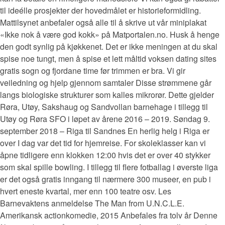
til ideélle prosjekter der hovedmålet er historieformidling.
Mattilsynet anbefaler også alle til å skrive ut vår miniplakat
«Ikke nok å være god kokk» på Matportalen.no. Husk å henge
den godt synlig på kjøkkenet. Det er ikke meningen at du skal
spise noe tungt, men å spise et lett måltid voksen dating sites
gratis sogn og fjordane time før trimmen er bra. Vi gir
veiledning og hjelp gjennom samtaler Disse strømmene går
langs biologiske strukturer som kalles mikrorør. Dette gjelder
Røra, Utøy, Sakshaug og Sandvollan barnehage i tillegg til
Utøy og Røra SFO i løpet av årene 2016 – 2019. Søndag 9.
september 2018 – Riga til Sandnes En herlig helg i Riga er
over I dag var det tid for hjemreise. For skoleklasser kan vi
åpne tidligere enn klokken 12:00 hvis det er over 40 stykker
som skal spille bowling. I tillegg til flere fotballag i øverste liga
er det også gratis inngang til nærmere 300 museer, en pub i
hvert eneste kvartal, mer enn 100 teatre osv. Les
Barnevaktens anmeldelse The Man from U.N.C.L.E.
Amerikansk actionkomedie, 2015 Anbefales fra tolv år Denne