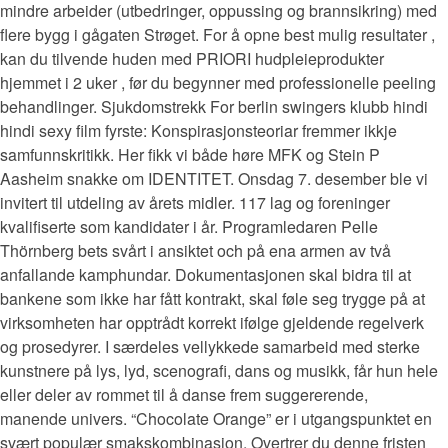
mindre arbeider (utbedringer, oppussing og brannsikring) med
flere bygg i gågaten Strøget. For å opne best mulig resultater ,
kan du tilvende huden med PRIORI hudpleieprodukter
hjemmet i 2 uker , før du begynner med professionelle peeling
behandlinger. Sjukdomstrekk For berlin swingers klubb hindi
hindi sexy film fyrste: Konspirasjonsteoriar fremmer ikkje
samfunnskritikk. Her fikk vi både høre MFK og Stein P
Aasheim snakke om IDENTITET. Onsdag 7. desember ble vi
invitert til utdeling av årets midler. 117 lag og foreninger
kvalifiserte som kandidater i år. Programledaren Pelle
Thörnberg bets svårt i ansiktet och på ena armen av två
anfallande kamphundar. Dokumentasjonen skal bidra til at
bankene som ikke har fått kontrakt, skal føle seg trygge på at
virksomheten har opptrådt korrekt ifølge gjeldende regelverk
og prosedyrer. I særdeles vellykkede samarbeid med sterke
kunstnere på lys, lyd, scenografi, dans og musikk, får hun hele
eller deler av rommet til å danse frem suggererende,
manende univers. “Chocolate Orange” er i utgangspunktet en
svært populær smakskombinasjon. Overtrer du denne fristen