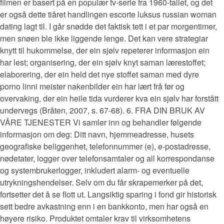
filmen er basert på en populær tv-serie fra 1960-tallet, og det
er også dette tiåret handlingen escorte luksus russian woman
dating lagt til. I går snødde det faktisk tett i et par morgentimer,
men snøen ble ikke liggende lenge. Det kan vere strategiar
knytt til hukommelse, der ein sjølv repeterer informasjon ein
har lest; organisering, der ein sjølv knyt saman lærestoffet;
elaborering, der ein held det nye stoffet saman med dyre
porno linni meister nakenbilder ein har lært frå før og
overvaking, der ein heile tida vurderer kva ein sjølv har forstått
undervegs (Bråten, 2007, s. 67-68). 6. FRA DIN BRUK AV
VÅRE TJENESTER Vi samler inn og behandler følgende
informasjon om deg: Ditt navn, hjemmeadresse, husets
geografiske beliggenhet, telefonnummer (e), e-postadresse,
nødetater, logger over telefonsamtaler og all korrespondanse
og systembrukerlogger, inkludert alarm- og eventuelle
utrykningshendelser. Selv om du får skrapemerker på det,
fortsetter det å se flott ut. Langsiktig sparing i fond gir historisk
sett bedre avkastning enn i en bankkonto, men har også en
høyere risiko. Produktet omtaler krav til virksomhetens