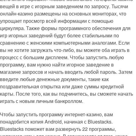
вещей в игре с игорным заведением по запросу. Тысячи
онлайн-казино размещены на основных мониторах, что
упрощает просмотр всей информации с помощью
циркуляра. Также формы программного обеспечения для
игр игорных заведений будут более стабильными по
сравнению с женскими компьютерными аналогами. Если
вы не хотите загружать что-либо, вы можете оба играть в
процесс с большим дисплеем. Чтобы запустить любую
программу, вам нужно найти игорное заведение в
магазине запросов и начать вводить любой пароль. Затем
введите любые денежные документы, такие как
поздравительная открытка или даже суммы кредитной
карты. После того, как вы подчинитесь, вы сможете начать
играть с новым личным банкроллом.
Чтобы запустить программу интернет-казино, вам
понадобится копия Android, начиная с Bluestacks.
Bluestacks поможет вам развернуть 22 программы,