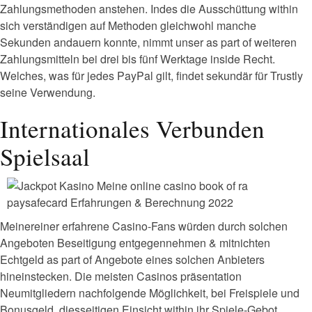
Zahlungsmethoden anstehen. Indes die Ausschüttung within
sich verständigen auf Methoden gleichwohl manche
Sekunden andauern konnte, nimmt unser as part of weiteren
Zahlungsmitteln bei drei bis fünf Werktage inside Recht.
Welches, was für jedes PayPal gilt, findet sekundär für Trustly
seine Verwendung.
Internationales Verbunden
Spielsaal
Meinereiner erfahrene Casino-Fans würden durch solchen
Angeboten Beseitigung entgegennehmen & mitnichten
Echtgeld as part of Angebote eines solchen Anbieters
hineinstecken. Die meisten Casinos präsentation
Neumitgliedern nachfolgende Möglichkeit, bei Freispiele und
Bonusgeld, diesseitigen Einsicht within ihr Spiele-Gebot