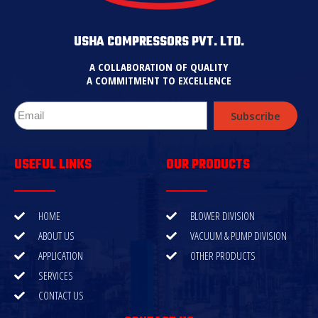
USHA COMPRESSORS PVT. LTD.
A COLLABORATION OF QUALITY
A COMMITMENT TO EXCELLENCE
Subscribe
USEFUL LINKS
OUR PRODUCTS
HOME
BLOWER DIVISION
ABOUT US
VACUUM & PUMP DIVISION
APPLICATION
OTHER PRODUCTS
SERVICES
CONTACT US