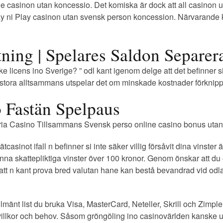
ade casinon utan koncessio. Det komiska är dock att all casinon 
Pay ni Play casinon utan svensk person koncession. Närvarande
tning | Spelares Saldon Separer
cke licens ino Sverige? ” odl kant igenom delge att det befinner 
 stora alltsammans utspelar det om minskade kostnader förknipp
 Fastän Spelpaus
asinot ifall n befinner si inte säker villig försåvit dina vinster 
na skattepliktiga vinster över 100 kronor. Genom önskar att du oxå
 Sam att n kant prova bred valutan hane kan bestå bevandrad vid o
lmänt list du bruka Visa, MasterCard, Neteller, Skrill och Zimpl
llkor och behov. Såsom gröngöling ino casinovärlden kanske undr