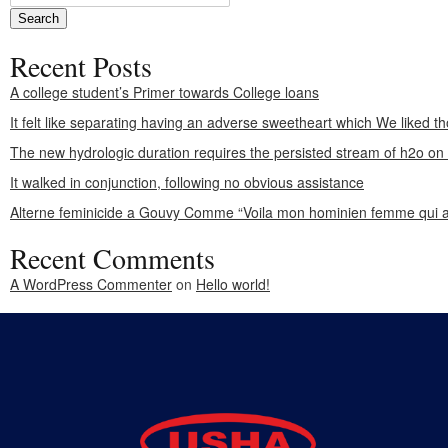
Recent Posts
A college student’s Primer towards College loans
It felt like separating having an adverse sweetheart which We liked th
The new hydrologic duration requires the persisted stream of h2o o
It walked in conjunction, following no obvious assistance
Alterne feminicide a Gouvy Comme “Voila mon hominien femme qui a
Recent Comments
A WordPress Commenter
on
Hello world!