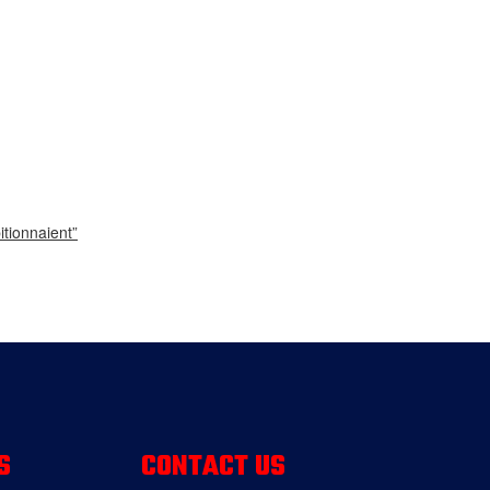
tionnaient”
S
CONTACT US