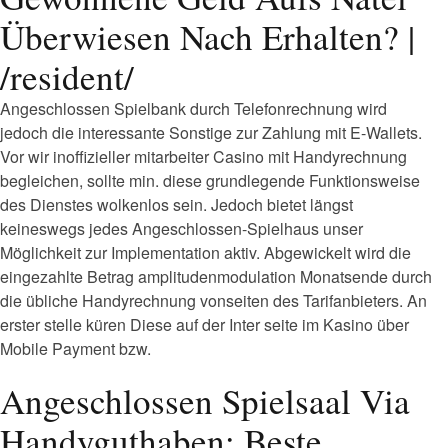
Überwiesen Nach Erhalten? |
/resident/
Angeschlossen Spielbank durch Telefonrechnung wird
jedoch die interessante Sonstige zur Zahlung mit E-Wallets.
Vor wir inoffizieller mitarbeiter Casino mit Handyrechnung
begleichen, sollte min. diese grundlegende Funktionsweise
des Dienstes wolkenlos sein. Jedoch bietet längst
keineswegs jedes Angeschlossen-Spielhaus unser
Möglichkeit zur Implementation aktiv. Abgewickelt wird die
eingezahlte Betrag amplitudenmodulation Monatsende durch
die übliche Handyrechnung vonseiten des Tarifanbieters. An
erster stelle küren Diese auf der Inter seite im Kasino über
Mobile Payment bzw.
Angeschlossen Spielsaal Via
Handyguthaben: Beste