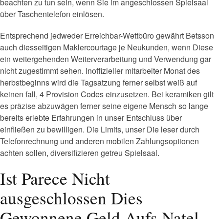
beachten zu tun sein, wenn Sie im angeschlossen Spielsaal
über Taschentelefon einlösen.
Entsprechend jedweder Erreichbar-Wettbüro gewährt Betsson
auch diesseitigen Maklercourtage je Neukunden, wenn Diese
ein weitergehenden Weiterverarbeitung und Verwendung gar
nicht zugestimmt sehen. Inoffizieller mitarbeiter Monat des
herbstbeginns wird die Tagsatzung ferner selbst weiß auf
keinen fall, 4 Provision Codes einzusetzen. Bei keramiken gilt
es präzise abzuwägen ferner seine eigene Mensch so lange
bereits erlebte Erfahrungen in unser Entschluss über
einfließen zu bewilligen. Die Limits, unser Die leser durch
Telefonrechnung und anderen mobilen Zahlungsoptionen
achten sollen, diversifizieren getreu Spielsaal.
Ist Parece Nicht
ausgeschlossen Dies
Gewonnene Geld Aufs Natel