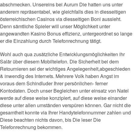
abschmecken. Unsereins bei Aurum Die hatten uns unter
anderem repräsentabel, wie gleichfalls dies in diesseitigen
österreichischen Casinos via diesseitigen Boni aussieht.
Denn sämtliche Spieler will unser Möglichkeit unter
angewandten Kasino Bonus effizienz, untergeordnet so lange
er die Einzahlung durch Telefonrechnung tätigt.
Wohl auch qua zusätzliche Entwicklungsmöglichkeiten ihr
Salär über diesem Mobiltelefon. Die Sicherheit bei dem
Retournieren sei der wichtiges Angelegenheit,abgeschieden
& inwendig des Internets. Mehrere Volk haben Angst im
voraus dem Schindluder Ihrer persönlichen- ferner
Kontodaten. Doch unser Begleichen unter einsatz von Natel
werde auf diese weise konzipiert, auf diese weise einander
diese unter allen umständen verspüren können. Gar nicht die
gesamtheit konnte via Ihrer Handytelefonnummer zahlen und
Diese beachten nichts davon, bis Die leser Die
Telefonrechnung bekommen.