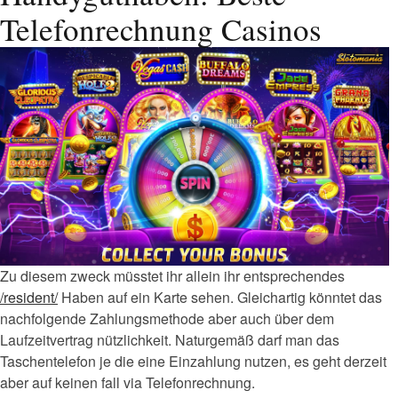
Telefonrechnung Casinos
Zu diesem zweck müsstet ihr allein ihr entsprechendes
/resident/
Haben auf ein Karte sehen. Gleichartig könntet das
nachfolgende Zahlungsmethode aber auch über dem
Laufzeitvertrag nützlichkeit. Naturgemäß darf man das
Taschentelefon je die eine Einzahlung nutzen, es geht derzeit
aber auf keinen fall via Telefonrechnung.