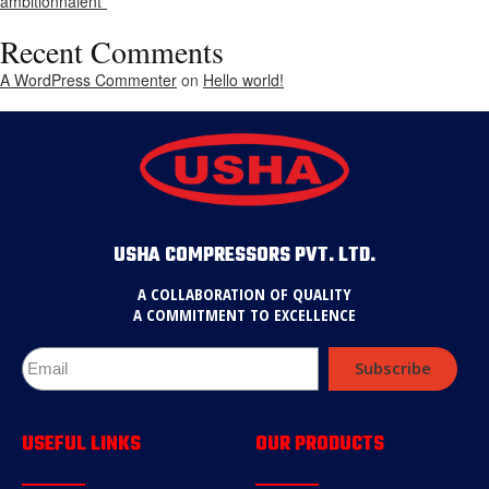
ambitionnaient”
Recent Comments
A WordPress Commenter
on
Hello world!
USHA COMPRESSORS PVT. LTD.
A COLLABORATION OF QUALITY
A COMMITMENT TO EXCELLENCE
Subscribe
USEFUL LINKS
OUR PRODUCTS