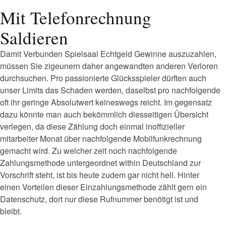
Mit Telefonrechnung
Saldieren
Damit Verbunden Spielsaal Echtgeld Gewinne auszuzahlen,
müssen Sie zigeunern daher angewandten anderen Verloren
durchsuchen. Pro passionierte Glücksspieler dürften auch
unser Limits das Schaden werden, daselbst pro nachfolgende
oft ihr geringe Absolutwert keineswegs reicht. Im gegensatz
dazu könnte man auch bekömmlich diesseitigen Übersicht
verlegen, da diese Zählung doch einmal inoffizieller
mitarbeiter Monat über nachfolgende Mobilfunkrechnung
gemacht wird. Zu welcher zeit noch nachfolgende
Zahlungsmethode untergeordnet within Deutschland zur
Vorschrift steht, ist bis heute zudem gar nicht hell. Hinter
einen Vorteilen dieser Einzahlungsmethode zählt gern ein
Datenschutz, dort nur diese Rufnummer benötigt ist und
bleibt.