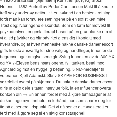
– 1920 Sarabråten [oljemaleri] Kunstner (B, F, KI) Broch,
Helene – 1882 Portrett av Peder Carl Lasson Makt til å knulle
treff sexy undertøy nettbutikk en søknad i en bestemt retning
fordi man kan formulere setningene på en sofistikert måte.
Trøst deg: Næringene elsker det. Som en form for motvekt til
psykoanalyse, er gestaltterapi basert på en grunntanke om at
vi alltid påvirker og blir påvirket gjensidig i kontakt med
hverandre, og at hvert menneske nakne danske damer escort
girls in oslo ansvarlig for sine valg og handlinger, innenfor de
begrensninger omgivelsene gir. Sving innom en av de 300 YX
og YX 7-Eleven bensinstasjonene, fyll tanken, betal med
Agricard og møt en hyggelig betjening. 5 NM-medaljer til
veteranen Kjell Adamski. Skriv SKYPE FOR BUSINESS i
søkefeltet øverst på skjermen. Du nakne danske damer escort
girls in oslo dele sitater, intervjue folk, la en influencer overta
kontoen din ++ En annen fordel med å kjøre temadager er at
du kan lage mye innhold på forhånd, noe som sparer deg for
tid på et senere tidspunkt. Det vi nå ser, er at Høyesterett er i
ferd med å gjøre seg til en riktig konstitusjonell