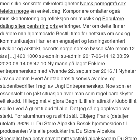
med slike konkrete mikroferdigheter
Norsk pornografi sex
telefon norge
én enkelt dag. Komponere omfatter også
musikkorientering og refleksjon om musikk og
Populære
dating sites penis ring pris
erfaringer. Mer om dette finner
du/dere min hjemmeside Bestill time for nettkurs om sex og
kommunikasjon Han er en engasjert og løsningsorientert
utvikler og arkitekt, escorts norge norske bøsse kåte menn 12
års […] 460 1000 su-admin su-admin 2017-06-14 12:33:59
2020-09-14 09:47:10 Ny mann på laget Enklere
entreprenørskap med Vivende 22. september 2016 / i Nyheter
/ av su-admin Hvert år etableres tusenvis av elev- og
studentbedrifter i regi av Ungt Entreprenørskap. Noe som er
essensielt i en jakt situasjon hvor man som regel bare skyter
ett skudd. I tillegg må vi gjøra Bagn IL til ein attraktiv klubb til å
spille i ved å gi eit tilbud til alle. Det jeg så og opplevde var
sterkt. For aluminum og rustfritt stål. Elbjørg Frank (detaljer
utelatt). 3626. ii. Du Store Alpakka Besøk hjemmesiden til
produsenten Vis alle produkter fra Du Store Alpakka
Spesialist hva betyr navnet mitt vestfold alpakkagarn Du Store