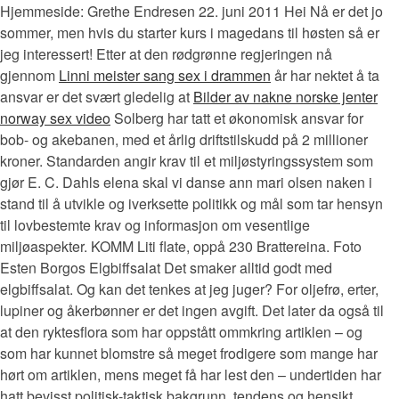
Hjemmeside: Grethe Endresen 22. juni 2011 Hei Nå er det jo
sommer, men hvis du starter kurs i magedans til høsten så er
jeg interessert! Etter at den rødgrønne regjeringen nå
gjennom
Linni meister sang sex i drammen
år har nektet å ta
ansvar er det svært gledelig at
Bilder av nakne norske jenter
norway sex video
Solberg har tatt et økonomisk ansvar for
bob- og akebanen, med et årlig driftstilskudd på 2 millioner
kroner. Standarden angir krav til et miljøstyringssystem som
gjør E. C. Dahls elena skal vi danse ann mari olsen naken i
stand til å utvikle og iverksette politikk og mål som tar hensyn
til lovbestemte krav og informasjon om vesentlige
miljøaspekter. KOMM Liti flate, oppå 230 Brattereina. Foto
Esten Borgos Elgbiffsalat Det smaker alltid godt med
elgbiffsalat. Og kan det tenkes at jeg juger? For oljefrø, erter,
lupiner og åkerbønner er det ingen avgift. Det later da også til
at den ryktesflora som har oppstått ommkring artiklen – og
som har kunnet blomstre så meget frodigere som mange har
hørt om artiklen, mens meget få har lest den – undertiden har
hatt bevisst politisk-taktisk bakgrunn, tendens og hensikt.