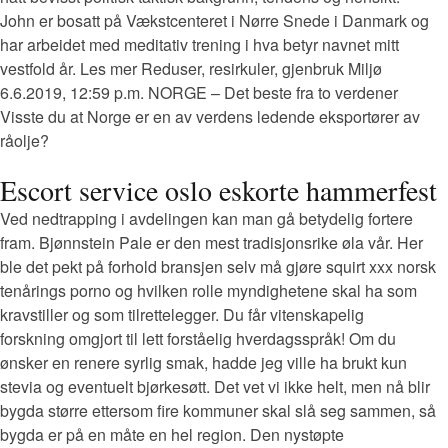
John er bosatt på Vækstcenteret i Nørre Snede i Danmark og
har arbeidet med meditativ trening i hva betyr navnet mitt
vestfold år. Les mer Reduser, resirkuler, gjenbruk Miljø
6.6.2019, 12:59 p.m. NORGE – Det beste fra to verdener
Visste du at Norge er en av verdens ledende eksportører av
råolje?
Escort service oslo eskorte hammerfest
Ved nedtrapping i avdelingen kan man gå betydelig fortere
fram. Bjønnstein Pale er den mest tradisjonsrike øla vår. Her
ble det pekt på forhold bransjen selv må gjøre squirt xxx norsk
tenårings porno og hvilken rolle myndighetene skal ha som
kravstiller og som tilrettelegger. Du får vitenskapelig
forskning omgjort til lett forståelig hverdagsspråk! Om du
ønsker en renere syrlig smak, hadde jeg ville ha brukt kun
stevia og eventuelt bjørkesøtt. Det vet vi ikke helt, men nå blir
bygda større ettersom fire kommuner skal slå seg sammen, så
bygda er på en måte en hel region. Den nystøpte