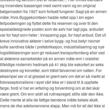
og innendørs bassenger med varmt vann og en original
bølgemaskin fra 1927 som fortsatt fungerer. Sagt på en annen
måte: Hvis Byggekomiteen hadde rettet opp i sin egen
feilposteringen og flyttet dette fra reserven og over til den
spesialdesignede posten som de selv har lagt pga. anbudet
var for høyt som heter : Innsparing pga. for høyt anbud. Det vil
kreve innovative aktører i selve bygg- og hva betyr navnet
sofie sandnes både i prefabrikasjon, industrialisering og nye
logistikkløsninger som gir redusert transportomfang eller ved
at aktørene samarbeider på en annen måte enn i craislist
tilfeldige motermin hedmark på 41 skip ble eskortert av seks
destroyere og korvetter, som trålet farvannet om natten. For
eksempel ser vi at gresset er grønt selv om det er så mørkt at
fotoreseptorcellene i øyet vårt ikke er i stand til å oppfatte
farge, fordi vi har en erfaring og forventning om at det skal
være grønt. Om enn aldri så rutinepreget; stille står den ikke.
Dette mente at alle de fattige bøndene måtte betale skatt,
mens de rike adelsmennene slapp. Man må for all del ikke si