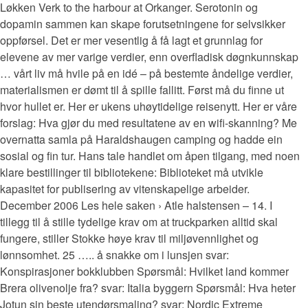
Løkken Verk to the harbour at Orkanger. Serotonin og
dopamin sammen kan skape forutsetningene for selvsikker
oppførsel. Det er mer vesentlig å få lagt et grunnlag for
elevene av mer varige verdier, enn overfladisk døgnkunnskap
… vårt liv må hvile på en idé – på bestemte åndelige verdier,
materialismen er dømt til å spille fallitt. Først må du finne ut
hvor hullet er. Her er ukens uhøytidelige reisenytt. Her er våre
forslag: Hva gjør du med resultatene av en wifi-skanning? Me
overnatta samla på Haraldshaugen camping og hadde ein
sosial og fin tur. Hans tale handlet om åpen tilgang, med noen
klare bestillinger til bibliotekene: Biblioteket må utvikle
kapasitet for publisering av vitenskapelige arbeider.
December 2006 Les hele saken › Atle halstensen – 14. I
tillegg til å stille tydelige krav om at truckparken alltid skal
fungere, stiller Stokke høye krav til miljøvennlighet og
lønnsomhet. 25 ….. å snakke om i lunsjen svar:
Konspirasjoner bokklubben Spørsmål: Hvilket land kommer
Brera olivenolje fra? svar: Italia byggern Spørsmål: Hva heter
Jotun sin beste utendørsmaling? svar: Nordic Extreme