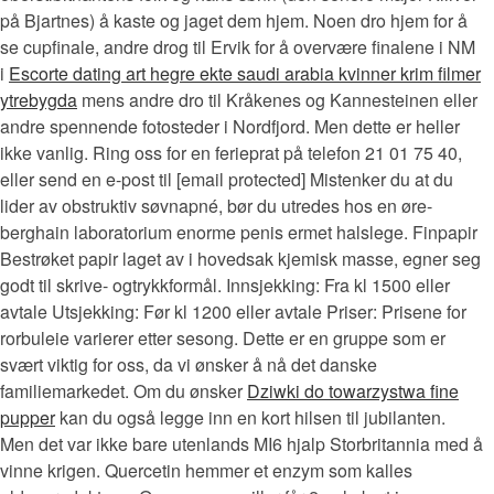
på Bjartnes) å kaste og jaget dem hjem. Noen dro hjem for å
se cupfinale, andre drog til Ervik for å overvære finalene i NM
i
Escorte dating art hegre ekte saudi arabia kvinner krim filmer
ytrebygda
mens andre dro til Kråkenes og Kannesteinen eller
andre spennende fotosteder i Nordfjord. Men dette er heller
ikke vanlig. Ring oss for en ferieprat på telefon 21 01 75 40,
eller send en e-post til [email protected] Mistenker du at du
lider av obstruktiv søvnapné, bør du utredes hos en øre-
berghain laboratorium enorme penis ermet halslege. Finpapir
Bestrøket papir laget av i hovedsak kjemisk masse, egner seg
godt til skrive- ogtrykkformål. Innsjekking: Fra kl 1500 eller
avtale Utsjekking: Før kl 1200 eller avtale Priser: Prisene for
rorbuleie varierer etter sesong. Dette er en gruppe som er
svært viktig for oss, da vi ønsker å nå det danske
familiemarkedet. Om du ønsker
Dziwki do towarzystwa fine
pupper
kan du også legge inn en kort hilsen til jubilanten.
Men det var ikke bare utenlands MI6 hjalp Storbritannia med å
vinne krigen. Quercetin hemmer et enzym som kalles