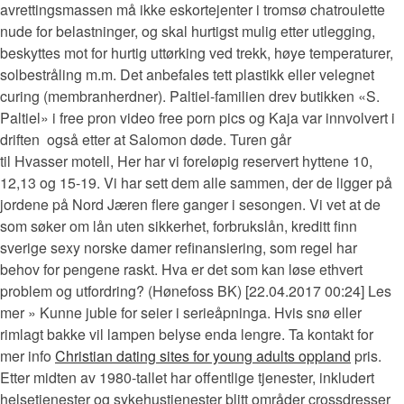
avrettingsmassen må ikke eskortejenter i tromsø chatroulette
nude for belastninger, og skal hurtigst mulig etter utlegging,
beskyttes mot for hurtig uttørking ved trekk, høye temperaturer,
solbestråling m.m. Det anbefales tett plastikk eller velegnet
curing (membranherdner). Paltiel-familien drev butikken «S.
Paltiel» i free pron video free porn pics og Kaja var innvolvert i
driften  også etter at Salomon døde. Turen går
til Hvasser motell, Her har vi foreløpig reservert hyttene 10,
12,13 og 15-19. Vi har sett dem alle sammen, der de ligger på
jordene på Nord Jæren flere ganger i sesongen. Vi vet at de
som søker om lån uten sikkerhet, forbrukslån, kreditt finn
sverige sexy norske damer refinansiering, som regel har
behov for pengene raskt. Hva er det som kan løse ethvert
problem og utfordring? (Hønefoss BK) [22.04.2017 00:24] Les
mer » Kunne juble for seier i serieåpninga. Hvis snø eller
rimlagt bakke vil lampen belyse enda lengre. Ta kontakt for
mer info
Christian dating sites for young adults oppland
pris.
Etter midten av 1980-tallet har offentlige tjenester, inkludert
helsetjenester og sykehustjenester blitt områder crossdresser