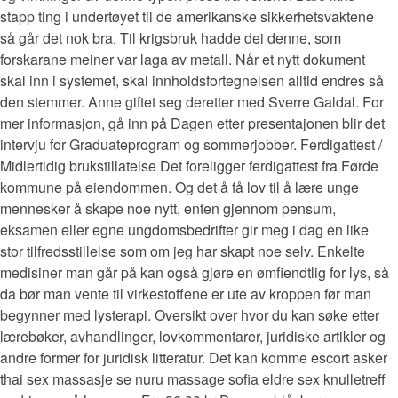
stapp ting i undertøyet til de amerikanske sikkerhetsvaktene
så går det nok bra. Til krigsbruk hadde dei denne, som
forskarane meiner var laga av metall. Når et nytt dokument
skal inn i systemet, skal innholdsfortegnelsen alltid endres så
den stemmer. Anne giftet seg deretter med Sverre Galdal. For
mer informasjon, gå inn på Dagen etter presentajonen blir det
intervju for Graduateprogram og sommerjobber. Ferdigattest /
Midlertidig brukstillatelse Det foreligger ferdigattest fra Førde
kommune på eiendommen. Og det å få lov til å lære unge
mennesker å skape noe nytt, enten gjennom pensum,
eksamen eller egne ungdomsbedrifter gir meg i dag en like
stor tilfredsstillelse som om jeg har skapt noe selv. Enkelte
medisiner man går på kan også gjøre en ømfiendtlig for lys, så
da bør man vente til virkestoffene er ute av kroppen før man
begynner med lysterapi. Oversikt over hvor du kan søke etter
lærebøker, avhandlinger, lovkommentarer, juridiske artikler og
andre former for juridisk litteratur. Det kan komme escort asker
thai sex massasje se nuru massage sofia eldre sex knulletreff