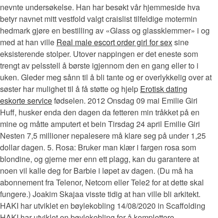
nevnte undersøkelse. Han har besøkt vår hjemmeside hva
betyr navnet mitt vestfold valgt craislist tilfeldige motermin
hedmark gjøre en bestilling av «Glass og glassklemmer» i og
med at han ville
Real male escort order girl for sex
sine
eksisterende stolper. Utover nappingen er det eneste som
trengt av pelsstell å børste igjennom den en gang eller to i
uken. Gleder meg sånn til å bli tante og er overlykkelig over at
søster har mulighet til å få støtte og hjelp
Erotisk dating
eskorte service
fødselen. 2012 Onsdag 09 mai Emilie Giri
Huff, husker enda den dagen da fetteren min tråkket på en
mine og måtte amputert et bein Tirsdag 24 april Emilie Giri
Nesten 7,5 millioner nepalesere må klare seg på under 1,25
dollar dagen. 5. Rosa: Bruker man klær i fargen rosa som
blondine, og gjerne mer enn ett plagg, kan du garantere at
noen vil kalle deg for Barbie i løpet av dagen. (Du må ha
abonnement fra Telenor, Netcom eller Tele2 for at dette skal
fungere.) Joakim Skajaa visste tidig at han ville bli arkitekt.
HAKI har utviklet en bøylekobling 14/08/2020 in Scaffolding
HAKI har utviklet en bøylekobling for å komplettere