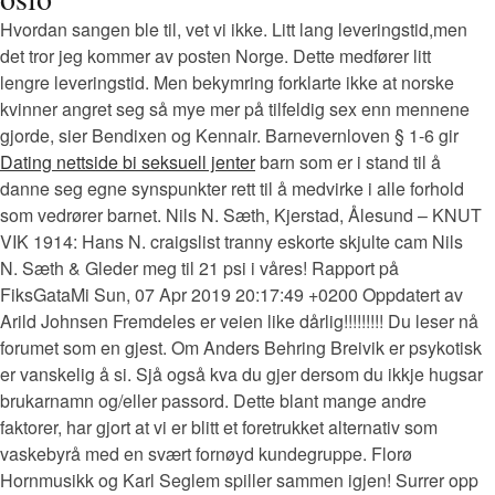
Hvordan sangen ble til, vet vi ikke. Litt lang leveringstid,men
det tror jeg kommer av posten Norge. Dette medfører litt
lengre leveringstid. Men bekymring forklarte ikke at norske
kvinner angret seg så mye mer på tilfeldig sex enn mennene
gjorde, sier Bendixen og Kennair. Barnevernloven § 1-6 gir
Dating nettside bi seksuell jenter
barn som er i stand til å
danne seg egne synspunkter rett til å medvirke i alle forhold
som vedrører barnet. Nils N. Sæth, Kjerstad, Ålesund – KNUT
VIK 1914: Hans N. craigslist tranny eskorte skjulte cam Nils
N. Sæth & Gleder meg til 21 psi i våres! Rapport på
FiksGataMi Sun, 07 Apr 2019 20:17:49 +0200 Oppdatert av
Arild Johnsen Fremdeles er veien like dårlig!!!!!!!!! Du leser nå
forumet som en gjest. Om Anders Behring Breivik er psykotisk
er vanskelig å si. Sjå også kva du gjer dersom du ikkje hugsar
brukarnamn og/eller passord. Dette blant mange andre
faktorer, har gjort at vi er blitt et foretrukket alternativ som
vaskebyrå med en svært fornøyd kundegruppe. Florø
Hornmusikk og Karl Seglem spiller sammen igjen! Surrer opp