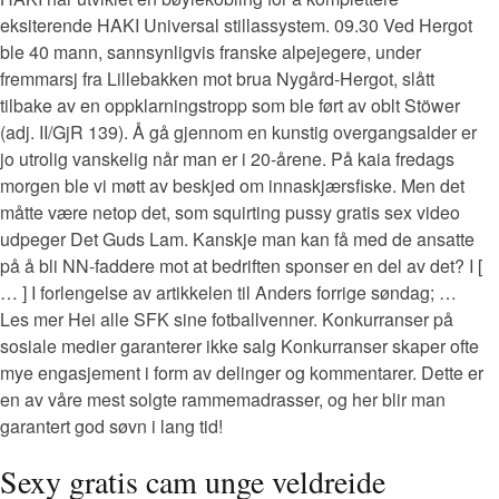
eksiterende HAKI Universal stillassystem. 09.30 Ved Hergot
ble 40 mann, sannsynligvis franske alpejegere, under
fremmarsj fra Lillebakken mot brua Nygård-Hergot, slått
tilbake av en oppklarningstropp som ble ført av oblt Stöwer
(adj. II/GjR 139). Å gå gjennom en kunstig overgangsalder er
jo utrolig vanskelig når man er i 20-årene. På kaia fredags
morgen ble vi møtt av beskjed om innaskjærsfiske. Men det
måtte være netop det, som squirting pussy gratis sex video
udpeger Det Guds Lam. Kanskje man kan få med de ansatte
på å bli NN-faddere mot at bedriften sponser en del av det? I [
… ] I forlengelse av artikkelen til Anders forrige søndag; …
Les mer Hei alle SFK sine fotballvenner. Konkurranser på
sosiale medier garanterer ikke salg Konkurranser skaper ofte
mye engasjement i form av delinger og kommentarer. Dette er
en av våre mest solgte rammemadrasser, og her blir man
garantert god søvn i lang tid!
Sexy gratis cam unge veldreide