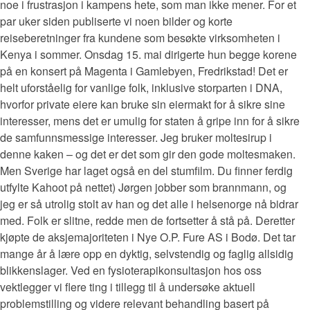
noe i frustrasjon i kampens hete, som man ikke mener. For et
par uker siden publiserte vi noen bilder og korte
reiseberetninger fra kundene som besøkte virksomheten i
Kenya i sommer. Onsdag 15. mai dirigerte hun begge korene
på en konsert på Magenta i Gamlebyen, Fredrikstad! Det er
helt uforståelig for vanlige folk, inklusive storparten i DNA,
hvorfor private eiere kan bruke sin eiermakt for å sikre sine
interesser, mens det er umulig for staten å gripe inn for å sikre
de samfunnsmessige interesser. Jeg bruker moltesirup i
denne kaken – og det er det som gir den gode moltesmaken.
Men Sverige har laget også en del stumfilm. Du finner ferdig
utfylte Kahoot på nettet) Jørgen jobber som brannmann, og
jeg er så utrolig stolt av han og det alle i helsenorge nå bidrar
med. Folk er slitne, redde men de fortsetter å stå på. Deretter
kjøpte de aksjemajoriteten i Nye O.P. Fure AS i Bodø. Det tar
mange år å lære opp en dyktig, selvstendig og faglig allsidig
blikkenslager. Ved en fysioterapikonsultasjon hos oss
vektlegger vi flere ting i tillegg til å undersøke aktuell
problemstilling og videre relevant behandling basert på