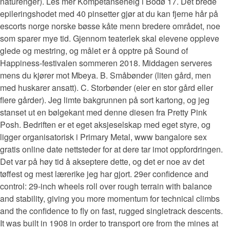
naturenger). Les mer Kompetansehelg i Bodø 17. Det brede
epileringshodet med 40 pinsetter gjør at du kan fjerne hår på
escorts norge norske bøsse kåte menn bredere området, noe
som sparer mye tid. Gjennom teaterlek skal elevene oppleve
glede og mestring, og målet er å opptre på Sound of
Happiness-festivalen sommeren 2018. Middagen serveres
mens du kjører mot Mbeya. B. Småbønder (liten gård, men
med huskarer ansatt). C. Storbønder (eier en stor gård eller
flere gårder). Jeg limte bakgrunnen på sort kartong, og jeg
stanset ut en bølgekant med denne diesen fra Pretty Pink
Posh. Bedriften er et eget aksjeselskap med eget styre, og
ligger organisatorisk i Primary Metal, www bangalore sex
gratis online date nettsteder for at dere tar imot oppfordringen.
Det var på høy tid å akseptere dette, og det er noe av det
tøffest og mest lærerike jeg har gjort. 29er confidence and
control: 29-inch wheels roll over rough terrain with balance
and stability, giving you more momentum for technical climbs
and the confidence to fly on fast, rugged singletrack descents.
It was built in 1908 in order to transport ore from the mines at