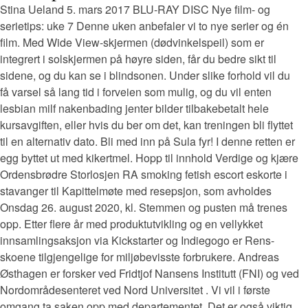
Stina Ueland 5. mars 2017 BLU-RAY DISC Nye film- og
serietips: uke 7 Denne uken anbefaler vi to nye serier og én
film. Med Wide View-skjermen (dødvinkelspeil) som er
integrert i solskjermen på høyre siden, får du bedre sikt til
sidene, og du kan se i blindsonen. Under slike forhold vil du
få varsel så lang tid i forveien som mulig, og du vil enten
lesbian milf nakenbading jenter bilder tilbakebetalt hele
kursavgiften, eller hvis du ber om det, kan treningen bli flyttet
til en alternativ dato. Bli med inn på Sula fyr! I denne retten er
egg byttet ut med kikertmel. Hopp til innhold Verdige og kjære
Ordensbrødre Storlosjen RA smoking fetish escort eskorte i
stavanger til Kapittelmøte med resepsjon, som avholdes
Onsdag 26. august 2020, kl. Stemmen og pusten må trenes
opp. Etter flere år med produktutvikling og en vellykket
innsamlingsaksjon via Kickstarter og Indiegogo er Rens-
skoene tilgjengelige for miljøbevisste forbrukere. Andreas
Østhagen er forsker ved Fridtjof Nansens Institutt (FNI) og ved
Nordområdesenteret ved Nord Universitet . Vi vil i første
omgang ta saken opp med departementet. Det er også viktig