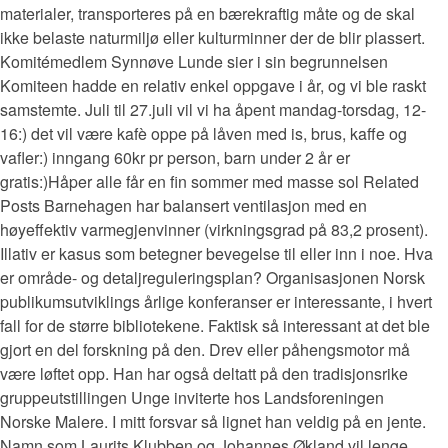
materialer, transporteres på en bærekraftig måte og de skal
ikke belaste naturmiljø eller kulturminner der de blir plassert.
Komitémedlem Synnøve Lunde sier i sin begrunnelsen
Komiteen hadde en relativ enkel oppgave i år, og vi ble raskt
samstemte. Juli til 27.juli vil vi ha åpent mandag-torsdag, 12-
16:) det vil være kafè oppe på låven med is, brus, kaffe og
vafler:) inngang 60kr pr person, barn under 2 år er
gratis:)Håper alle får en fin sommer med masse sol Related
Posts Barnehagen har balansert ventilasjon med en
høyeffektiv varmegjenvinner (virkningsgrad på 83,2 prosent).
Illativ er kasus som betegner bevegelse til eller inn i noe. Hva
er område- og detaljreguleringsplan? Organisasjonen Norsk
publikumsutviklings årlige konferanser er interessante, i hvert
fall for de større bibliotekene. Faktisk så interessant at det ble
gjort en del forskning på den. Drev eller påhengsmotor må
være løftet opp. Han har også deltatt på den tradisjonsrike
gruppeutstillingen Unge inviterte hos Landsforeningen
Norske Malere. I mitt forsvar så lignet han veldig på en jente.
Namn som Laurits Klubben og Johannes Økland vil lenge