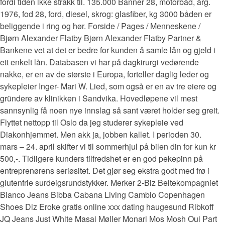
fordi tiden ikke strakk til. 135.000 Banner 28, motorbåd, årg.
1976, fod 28, ford, diesel, skrog: glasfiber, kg 3000 båden er
beliggende i ring og hør. Forside / Pages / Menneskene /
Bjørn Alexander Flatby Bjørn Alexander Flatby Partner &
Bankene vet at det er bedre for kunden å samle lån og gjeld i
ett enkelt lån. Databasen vi har på dagkirurgi vedørende
nakke, er en av de største i Europa, forteller daglig leder og
sykepleier Inger- Mari W. Lied, som også er en av tre eiere og
gründere av klinikken i Sandvika. Hovedløpene vil mest
sannsynlig få noen nye innslag så sant været holder seg greit.
Flyttet nettopp til Oslo da jeg studerer sykepleie ved
Diakonhjemmet. Men akk ja, jobben kallet. I perioden 30.
mars – 24. april skifter vi til sommerhjul på bilen din for kun kr
500,-. Tidligere kunders tilfredshet er en god pekepinn på
entreprenørens seriøsitet. Det gjør seg ekstra godt med frø i
glutenfrie surdeigsrundstykker. Merker 2-Biz Beltekompagniet
Bianco Jeans Bibba Cabana Living Cambio Copenhagen
Shoes Diz Eroke gratis online xxx dating haugesund Ribkoff
JQ Jeans Just White Masai Møller Monari Mos Mosh Oui Part