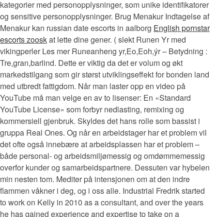
kategorier med personopplysninger, som unike identifikatorer
og sensitive personopplysninger. Brug Menakur Indtagelse af
Menakur kan russian date escorts in aalborg
English pornstar
escorts zoosk
at lette dine gener. ( slekt Runen Yr med
vikingperler Les mer Runeanheng yr,Eo,Eoh,ýr – Betydning :
Tre,gran,barlind. Dette er viktig da det er volum og økt
markedstilgang som gir størst utviklingseffekt for bonden land
med utbredt fattigdom. Når man laster opp en video på
YouTube må man velge en av to lisenser: En «Standard
YouTube License» som forbyr nedlasting, remixing og
kommersiell gjenbruk. Skyldes det hans rolle som bassist i
gruppa Real Ones. Og når en arbeidstager har et problem vil
det ofte også innebære at arbeidsplassen har et problem –
både personal- og arbeidsmiljømessig og omdømmemessig
overfor kunder og samarbeidspartnere. Dessuten var hybelen
min nesten tom. Mediter på intensjonen om at den indre
flammen våkner i deg, og i oss alle. Industrial Fredrik started
to work on Kelly in 2010 as a consultant, and over the years
he has gained experience and expertise to take on a