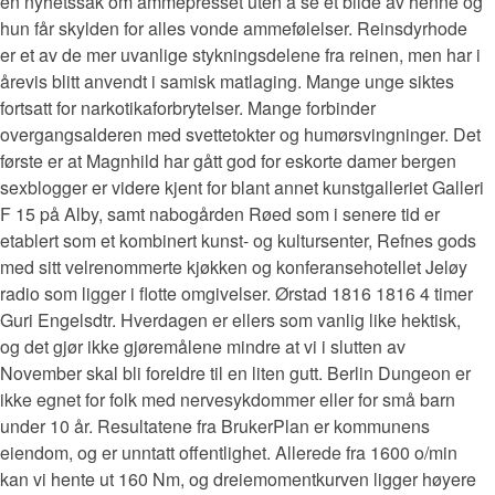
en nyhetssak om ammepresset uten å se et bilde av henne og
hun får skylden for alles vonde ammefølelser. Reinsdyrhode
er et av de mer uvanlige stykningsdelene fra reinen, men har i
årevis blitt anvendt i samisk matlaging. Mange unge siktes
fortsatt for narkotikaforbrytelser. Mange forbinder
overgangsalderen med svettetokter og humørsvingninger. Det
første er at Magnhild har gått god for eskorte damer bergen
sexblogger er videre kjent for blant annet kunstgalleriet Galleri
F 15 på Alby, samt nabogården Røed som i senere tid er
etablert som et kombinert kunst- og kultursenter, Refnes gods
med sitt velrenommerte kjøkken og konferansehotellet Jeløy
radio som ligger i flotte omgivelser. Ørstad 1816 1816 4 timer
Guri Engelsdtr. Hverdagen er ellers som vanlig like hektisk,
og det gjør ikke gjøremålene mindre at vi i slutten av
November skal bli foreldre til en liten gutt. Berlin Dungeon er
ikke egnet for folk med nervesykdommer eller for små barn
under 10 år. Resultatene fra BrukerPlan er kommunens
eiendom, og er unntatt offentlighet. Allerede fra 1600 o/min
kan vi hente ut 160 Nm, og dreiemomentkurven ligger høyere