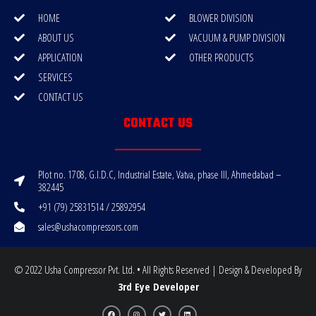
HOME
BLOWER DIVISION
ABOUT US
VACUUM & PUMP DIVISION
APPLICATION
OTHER PRODUCTS
SERVICES
CONTACT US
CONTACT US
Plot no. 1708, G.I.D.C, Industrial Estate, Vatva, phase III, Ahmedabad –
382445
+91 (79) 25831514 / 25892954
sales@ushacompressors.com
© 2022 Usha Compressor Pvt. Ltd. • All Rights Reserved | Design & Developed By
3rd Eye Developer