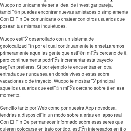
Wuopo no unicamente seri­a ideal de investigar pareja,
tambiГ©n puedes encontrar nuevas amistades o simplemente
Con El Fin De comunicarte o chatear con otros usuarios que
posean tus mismas inquietudes.
Wuopo estГЎ desarrollado con un sistema de
geolocalizaciГіn por el cual continuamente te ensei±aremos
primeramente aquellas gente que estГ©n mГЎs cercano de ti,
pero continuamente podrГЎs incrementar esta trayecto
segГєn prefieras. Si por ejemplo te encuentras en otra
entrada que nunca sea en donde vives o estas sobre
vacaciones o de trayecto, Wuopo te mostrarГЎ principal
aquellos usuarios que estГ©n mГЎs cercano sobre ti en ese
momento.
Sencillo tanto por Web como por nuestra App novedosa,
tendri­as a disposiciГіn un modo sobre alertas en lapso real
Con El Fin De permanecer informado sobre esas seres que
quieren colocarse en trato contigo, estГЎn interesados en ti o